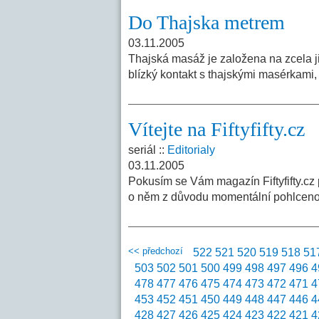
Do Thajska metrem
03.11.2005
Thajská masáž je založena na zcela j
blízký kontakt s thajskými masérkami,
Vítejte na Fiftyfifty.cz
seriál ::
Editorialy
03.11.2005
Pokusím se Vám magazín Fiftyfifty.cz p
o něm z důvodu momentální pohlceno
<< předchozí
522
521
520
519
518
51
503
502
501
500
499
498
497
496
4
478
477
476
475
474
473
472
471
4
453
452
451
450
449
448
447
446
4
428
427
426
425
424
423
422
421
4