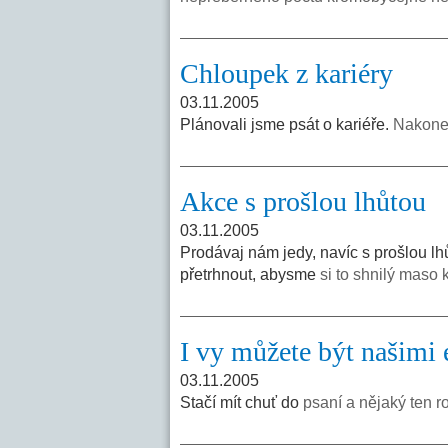
Chloupek z kariéry
03.11.2005
Plánovali jsme psát o kariéře.
Nakonec
Akce s prošlou lhůtou
03.11.2005
Prodávaj nám jedy, navíc s prošlou lh
přetrhnout, abysme
si to shnilý maso k
I vy můžete být našimi 
03.11.2005
Stačí mít chuť do
psaní a nějaký ten ro