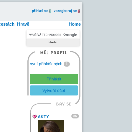
a
přihlaš se
zaregistruj se
cestách
Hravě
Home
nyní přihlášených
1
Přihlásit
Vytvořit účet
85
AKTY