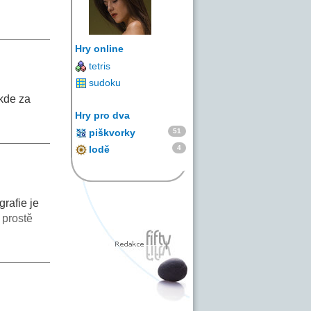
Hry online
tetris
sudoku
kde za
Hry pro dva
51
piškvorky
4
lodě
rafie je
 prostě