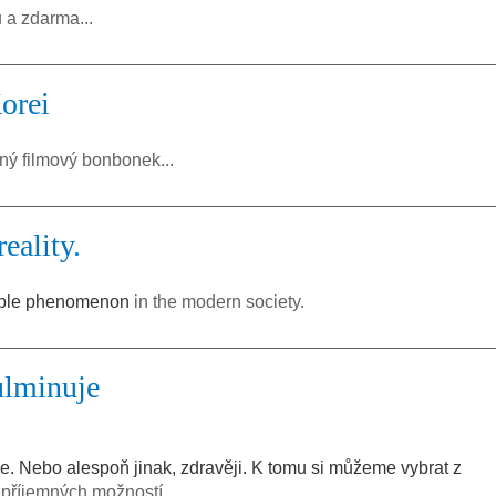
u a zdarma...
Korei
tný filmový bonbonek...
eality.
ctable phenomenon
in the modern society.
ulminuje
e. Nebo alespoň jinak, zdravěji. K tomu si můžeme vybrat z
příjemných možností.