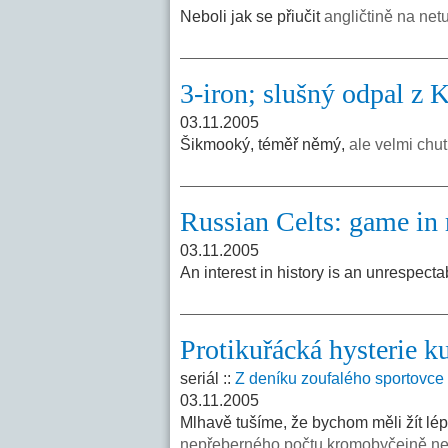
Neboli jak se přiučit
angličtině na net
3-iron; slušný odpal z 
03.11.2005
Šikmooký, téměř němý,
ale velmi chu
Russian Celts: game in r
03.11.2005
An interest in history is an unrespe
Protikuřácká hysterie k
seriál ::
Z deníku zoufalého sportovce
03.11.2005
Mlhavě tušíme, že bychom měli žít lép
nepřeberného počtu kromobyčejně ne