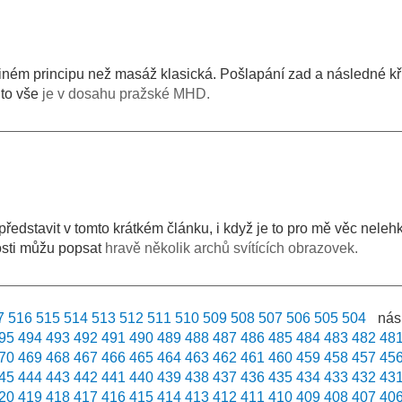
iném principu než masáž klasická. Pošlapání zad a následné kř
 to vše
je v dosahu pražské MHD.
ředstavit v tomto krátkém článku, i když je to pro mě věc nelehk
sti můžu popsat
hravě několik archů svítících obrazovek.
7
516
515
514
513
512
511
510
509
508
507
506
505
504
nás
95
494
493
492
491
490
489
488
487
486
485
484
483
482
48
70
469
468
467
466
465
464
463
462
461
460
459
458
457
45
45
444
443
442
441
440
439
438
437
436
435
434
433
432
43
20
419
418
417
416
415
414
413
412
411
410
409
408
407
40