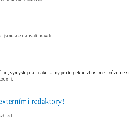
 jsme ale napsali pravdu.
ůtou, vymyslej na to akci a my jim to pěkně zbaštíme, můžeme s
oupili.
externími redaktory!
zhled...