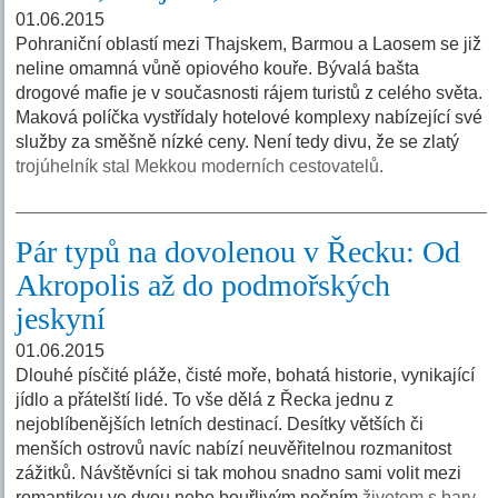
01.06.2015
Pohraniční oblastí mezi Thajskem, Barmou a Laosem se již
neline omamná vůně opiového kouře. Bývalá bašta
drogové mafie je v současnosti rájem turistů z celého světa.
Maková políčka vystřídaly hotelové komplexy nabízející své
služby za směšně nízké ceny. Není tedy divu, že se zlatý
trojúhelník stal Mekkou moderních cestovatelů.
Pár typů na dovolenou v Řecku: Od
Akropolis až do podmořských
jeskyní
01.06.2015
Dlouhé písčité pláže, čisté moře, bohatá historie, vynikající
jídlo a přátelští lidé. To vše dělá z Řecka jednu z
nejoblíbenějších letních destinací. Desítky větších či
menších ostrovů navíc nabízí neuvěřitelnou rozmanitost
zážitků. Návštěvníci si tak mohou snadno sami volit mezi
romantikou ve dvou nebo bouřlivým nočním
životem s bary