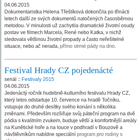
04.06.2015
Dokumentaristka Helena Třeštíková dokončila po třinácti
letech další ze svých dokumentů natočených časosběrnou
metodou. V minulosti už zachytila dramatické životní osudy
postav ve filmech Marcela, René nebo Katka, v nichž
sledovala většinou životní propady a často neřešitelné
situace, nebo ač nerada,
přímo strmé pády na dno.
Festival Hrady CZ pojedenácté
seriál ::
Festivaly 2015
04.06.2015
Jedenáctý ročník hudebně-kulturního festivalu Hrady CZ,
který letos odstartuje 10. července na hradě Točníku,
vstupuje do druhé desítky svého konání s několika
změnami. Především rozšiřuje svůj páteční program na dvě
pódia s kvalitním zvukem, buduje větší a komfortnější areály
na Kunětické hoře a na louce v podhradí v Bouzově a
návštěvníkům nabídne speciální
program pro rodiny s