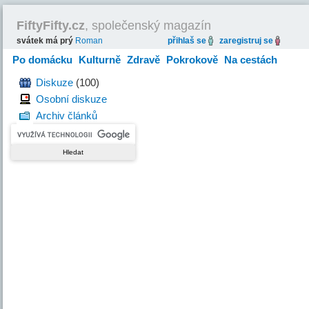
FiftyFifty.cz
, společenský magazín
svátek má prý
Roman
přihlaš se
zaregistruj se
Po domácku
Kulturně
Zdravě
Pokrokově
Na cestách
Hravě
Diskuze
(100)
Osobní diskuze
Archiv článků