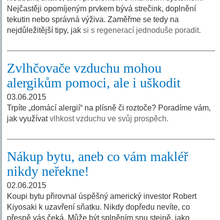
Nejčastěji opomíjeným prvkem bývá strečink, doplnění
tekutin nebo správná výživa. Zaměřme se tedy na
nejdůležitější tipy, jak
si s regenerací jednoduše poradit.
Zvlhčovače vzduchu mohou
alergikům pomoci, ale i uškodit
03.06.2015
Trpíte „domácí alergií“ na plísně či roztoče? Poradíme vám,
jak využívat
vlhkost vzduchu ve svůj prospěch.
Nákup bytu, aneb co vám makléř
nikdy neřekne!
02.06.2015
Koupi bytu přirovnal úspěšný americký investor Robert
Kiyosaki k uzavření sňatku. Nikdy dopředu nevíte, co
přesně vás čeká. Může být splněním snu stejně, jako