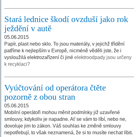
Stará lednice škodí ovzduší jako rok
ježdění v autě
05.06.2015
Papír, plast nebo sklo. To jsou materiály, v jejichž třídění
patříme k nejlepším v Evropě, nicméně věděli jste, že i
vysloužilá elektrozařízení či jiné
elektroodpady jsou určeny
k recyklaci?
Vyúčtování od operátora čtěte
pozorně z obou stran
05.06.2015
Mobilní operátoři mohou měnit podmínky již uzavřené
smlouvy, kdykoliv je napadne. Ať se vám to líbí, nebo ne,
dovoluje jim to zákon. Váš souhlas ke změně smlouvy
nepotřebují, to však neznamená, že si to musíte nechat líbit.