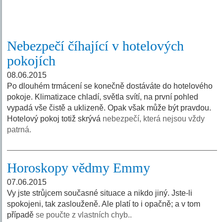
Nebezpečí číhající v hotelových
pokojích
08.06.2015
Po dlouhém trmácení se konečně dostáváte do hotelového
pokoje. Klimatizace chladí, světla svítí, na první pohled
vypadá vše čistě a uklizeně. Opak však může být pravdou.
Hotelový pokoj totiž skrývá
nebezpečí, která nejsou vždy
patrná.
Horoskopy vědmy Emmy
07.06.2015
Vy jste strůjcem současné situace a nikdo jiný. Jste-li
spokojeni, tak zaslouženě. Ale platí to i opačně; a v tom
případě
se poučte z vlastních chyb..