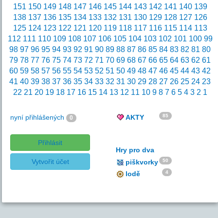
151
150
149
148
147
146
145
144
143
142
141
140
139
138
137
136
135
134
133
132
131
130
129
128
127
126
125
124
123
122
121
120
119
118
117
116
115
114
113
112
111
110
109
108
107
106
105
104
103
102
101
100
99
98
97
96
95
94
93
92
91
90
89
88
87
86
85
84
83
82
81
80
79
78
77
76
75
74
73
72
71
70
69
68
67
66
65
64
63
62
61
60
59
58
57
56
55
54
53
52
51
50
49
48
47
46
45
44
43
42
41
40
39
38
37
36
35
34
33
32
31
30
29
28
27
26
25
24
23
22
21
20
19
18
17
16
15
14
13
12
11
10
9
8
7
6
5
4
3
2
1
85
nyní přihlášených
AKTY
0
Přihlásit
Hry pro dva
Vytvořit účet
50
piškvorky
4
lodě