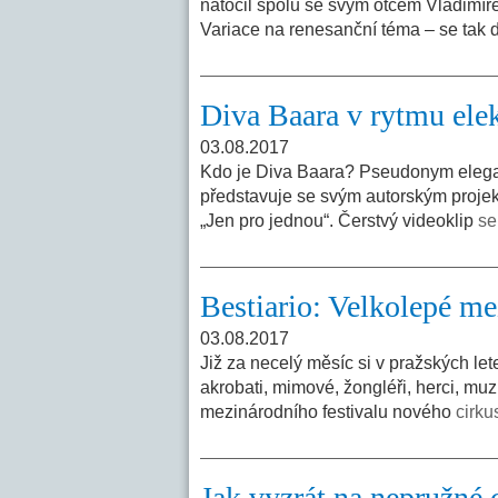
natočil spolu se svým otcem Vladimír
Variace na renesanční téma – se tak 
Diva Baara v rytmu ele
03.08.2017
Kdo je Diva Baara? Pseudonym elegantn
představuje se svým autorským projekt
„Jen pro jednou“. Čerstvý videoklip
se
Bestiario: Velkolepé me
03.08.2017
Již za necelý měsíc si v pražských let
akrobati, mimové, žongléři, herci, muz
mezinárodního festivalu nového
cirku
Jak vyzrát na nepružné 