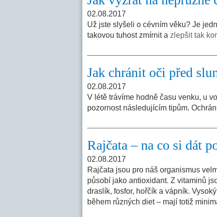
02.08.2017
Už jste slyšeli o cévním věku? Je jedn
takovou tuhost zmírnit a
zlepšit tak k
Jak chránit oči před sl
02.08.2017
V létě trávíme hodně času venku, u vo
pozornost následujícím tipům. Ochrání
Rajčata – na co si dát p
02.08.2017
Rajčata jsou pro náš organismus velmi
působí jako antioxidant. Z vitaminů j
draslík, fosfor, hořčík a vápník. Vysok
během různých diet – mají totiž mini