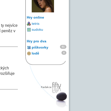
Hry online
tetris
ty nejvíce
sudoku
í peněz v
Hry pro dva
51
piškvorky
4
lodě
ckých
rozšiřuje