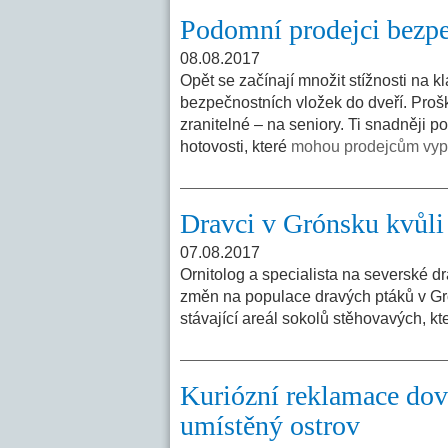
Podomní prodejci bezpeč
08.08.2017
Opět se začínají množit stížnosti na 
bezpečnostních vložek do dveří. Proš
zranitelné – na seniory. Ti snadněji 
hotovosti, které
mohou prodejcům vypla
Dravci v Grónsku kvůli
07.08.2017
Ornitolog a specialista na severské d
změn na populace dravých ptáků v Grón
stávající areál sokolů stěhovavých, kt
Kuriózní reklamace dov
umístěný ostrov