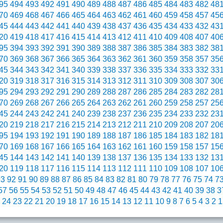
95
494
493
492
491
490
489
488
487
486
485
484
483
482
48
70
469
468
467
466
465
464
463
462
461
460
459
458
457
45
45
444
443
442
441
440
439
438
437
436
435
434
433
432
43
20
419
418
417
416
415
414
413
412
411
410
409
408
407
40
95
394
393
392
391
390
389
388
387
386
385
384
383
382
38
70
369
368
367
366
365
364
363
362
361
360
359
358
357
35
45
344
343
342
341
340
339
338
337
336
335
334
333
332
33
20
319
318
317
316
315
314
313
312
311
310
309
308
307
30
95
294
293
292
291
290
289
288
287
286
285
284
283
282
28
70
269
268
267
266
265
264
263
262
261
260
259
258
257
25
45
244
243
242
241
240
239
238
237
236
235
234
233
232
23
20
219
218
217
216
215
214
213
212
211
210
209
208
207
20
95
194
193
192
191
190
189
188
187
186
185
184
183
182
18
70
169
168
167
166
165
164
163
162
161
160
159
158
157
15
45
144
143
142
141
140
139
138
137
136
135
134
133
132
13
20
119
118
117
116
115
114
113
112
111
110
109
108
107
10
93
92
91
90
89
88
87
86
85
84
83
82
81
80
79
78
77
76
75
74
7
57
56
55
54
53
52
51
50
49
48
47
46
45
44
43
42
41
40
39
38
3
24
23
22
21
20
19
18
17
16
15
14
13
12
11
10
9
8
7
6
5
4
3
2
1