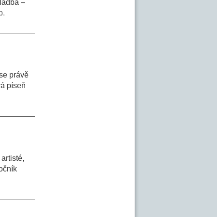
kladba –
p.
 se právě
vá píseň
artisté,
ročník