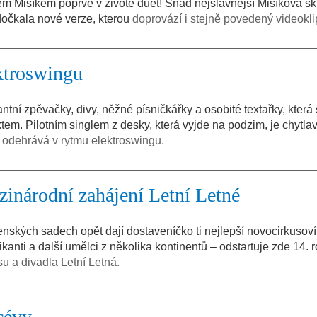
em Mišíkem poprvé v životě duet! Snad nejslavnější Mišíkova s
dočkala nové verze, kterou
doprovází i stejně povedený videokli
ktroswingu
í zpěvačky, divy, něžné písničkářky a osobité textařky, která
em. Pilotním singlem z desky, která vyjde na podzim, je chytla
 odehrává v rytmu elektroswingu.
zinárodní zahájení Letní Letné
enských sadech opět dají dostaveníčko ti nejlepší novocirkusoví 
ikanti a další umělci z několika kontinentů – odstartuje zde 14. 
su a divadla Letní Letná.
cévy