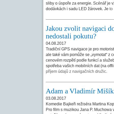
sliby o úspoře za energie. Scénář je 
dodávkách i sadu LED žárovek. Je
to
Jakou zvolit navigaci do
nedostali pokutu?
04.08.2017
Tradiční GPS navigace je pro motorist
ale také vám pomůže se „vymotat“ z 
cenovém rozpětí podle funkcí a služeb
spotřeba vašich mobilních dat (na offli
příjem údajů z navigačních družic.
Adam a Vladimír Mišík
03.08.2017
Komedie Bajkeři režiséra Martina Kop
Pro film s muzikou Jana P. Muchowa 