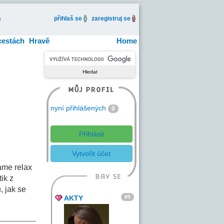
a
přihlaš se
zaregistruj se
cestách
Hravě
Home
nyní přihlášených
0
Přihlásit
Vytvořit účet
váme relax
ik z
, jak se
85
AKTY