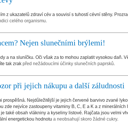
ím z ukazatelů zdraví cév a souvisí s tuhostí cévní stěny. Prozr
ondici celého organismu.
uncem? Nejen slunečními brýlemi!
dy a na sluníčku. Oči však za to mohou zaplatit vysokou daň. V
te tak zrak
před nežádoucími účinky slunečních paprsků.
ozor při jejich nákupu a další záludnosti
 prospěšná. Nejdůležitější je jejich červené barvivo zvané lyko
sou zde nejvíce zastoupeny vitaminy B, C, E a K a z minerálních 
ý je také obsah vlákniny a kyseliny listové. Rajčata jsou velmi v
mální energetickou hodnotu
a neobsahují skoro žádné cukry.