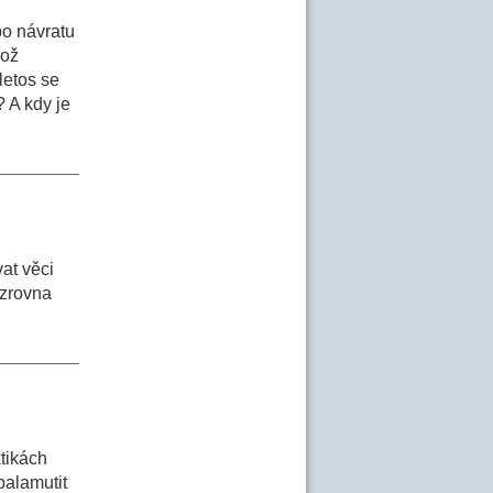
po návratu
což
letos se
 A kdy je
vat věci
 zrovna
tikách
balamutit