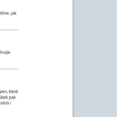
adíme, jak
ěnujte
pen, které
látek pak
hodná i