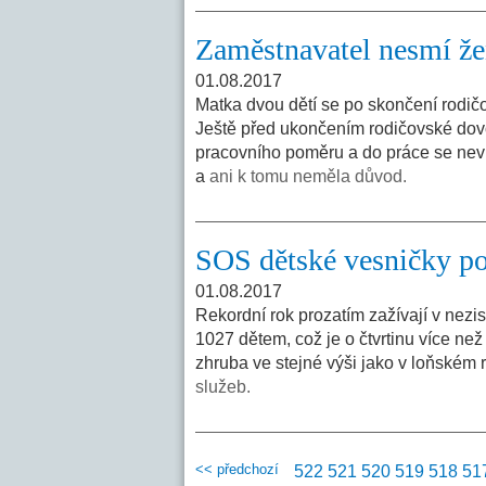
Zaměstnavatel nesmí žen
01.08.2017
Matka dvou dětí se po skončení rodičov
Ještě před ukončením rodičovské dovol
pracovního poměru a do práce se nevra
a
ani k tomu neměla důvod.
SOS dětské vesničky pom
01.08.2017
Rekordní rok prozatím zažívají v nezi
1027 dětem, což je o čtvrtinu více ne
zhruba ve stejné výši jako v loňském
služeb.
<< předchozí
522
521
520
519
518
51