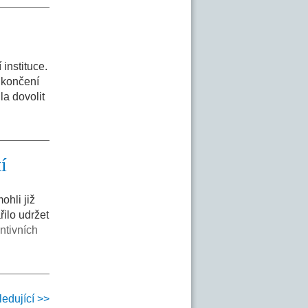
instituce.
ukončení
la dovolit
í
ohli již
řilo udržet
ntivních
ledující >>