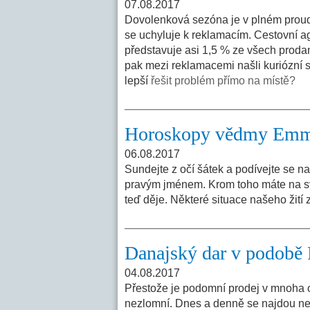
07.08.2017
Dovolenková sezóna je v plném proud
se uchyluje k reklamacím. Cestovní ag
představuje asi 1,5 % ze všech proda
pak mezi reklamacemi našli kuriózní s
lepší
řešit problém přímo na místě?
Horoskopy vědmy Em
06.08.2017
Sundejte z očí šátek a podívejte se na 
pravým jménem. Krom toho máte na své
teď děje. Některé situace našeho žití 
Danajský dar v podobě
04.08.2017
Přestože je podomní prodej v mnoha o
nezlomní. Dnes a denně se najdou nešť