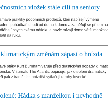
nostních vložek stále cílí na seniory
klamavé praktiky podomních prodejců, kteří nabízejí výměnu
kolení pohádkáři chodí od domu k domu a zaměřují se přitom na 
podléhají psychickému nátlaku a navíc mívají doma větší množstv
tit na ruku.
 klimatickým změnám zápasí o hnízda
ravé ptáky Kurt Burnham varuje před drastickými dopady klimati
sku. V žurnálu The Atlantic popisuje, jak oteplení dramaticky 
eří pak z
tradičních hnízdišť vytlačují rarohy lovecké.
olené: Hádka s manželkou i nevhodně