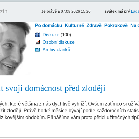
zín
Je právě ±
07.08.2026 15:20
svátek má prý
Lad
Po domácku
Kulturně
Zdravě
Pokrokově
Na 
Diskuze
(100)
Osobní diskuze
Archiv článků
nit svoji domácnost před zloději
ých, které většina z nás dychtivě vyhlíží. Ovšem zatímco si uží
ít zloději. Právě horké měsíce bývají podle každoročních statist
zikovějším obdobím. Přinášíme vám proto pětici užitečných tipů