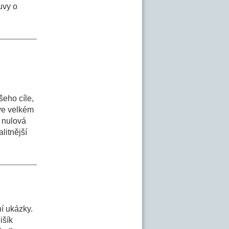
uvy o
šeho cíle,
ve velkém
m nulová
litnější
í ukázky.
išík