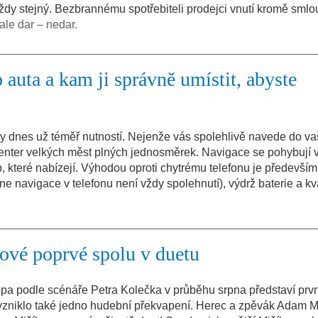
vždy stejný. Bezbrannému spotřebiteli prodejci vnutí kromě smlo
 ale dar – nedar.
 auta a kam ji správně umístit, abyste
y dnes už téměř nutností. Nejenže vás spolehlivě navede do va
center velkých měst plných jednosměrek. Navigace se pohybují 
, které nabízejí. Výhodou oproti chytrému telefonu je předevší
ne navigace v telefonu není vždy spolehnutí), výdrž baterie a kva
ové poprvé spolu v duetu
pa podle scénáře Petra Kolečka v průběhu srpna představí prvn
vzniklo také jedno hudební překvapení. Herec a zpěvák Adam M