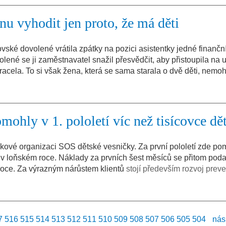
u vyhodit jen proto, že má děti
ské dovolené vrátila zpátky na pozici asistentky jedné finanční 
ené se ji zaměstnavatel snažil přesvědčit, aby přistoupila na 
cela. To si však žena, která se sama starala o dvě děti, nemoh
ohly v 1. pololetí víc než tisícovce dět
skové organizaci SOS dětské vesničky. Za první pololetí zde pom
ž v loňském roce. Náklady za prvních šest měsíců se přitom poda
 roce. Za výrazným nárůstem klientů
stojí především rozvoj preve
7
516
515
514
513
512
511
510
509
508
507
506
505
504
nás