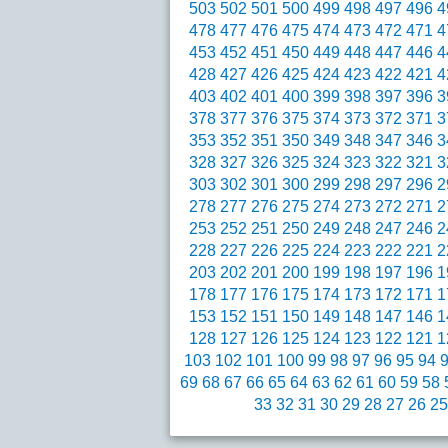
503
502
501
500
499
498
497
496
4
478
477
476
475
474
473
472
471
4
453
452
451
450
449
448
447
446
4
428
427
426
425
424
423
422
421
4
403
402
401
400
399
398
397
396
3
378
377
376
375
374
373
372
371
3
353
352
351
350
349
348
347
346
3
328
327
326
325
324
323
322
321
3
303
302
301
300
299
298
297
296
2
278
277
276
275
274
273
272
271
2
253
252
251
250
249
248
247
246
2
228
227
226
225
224
223
222
221
2
203
202
201
200
199
198
197
196
1
178
177
176
175
174
173
172
171
1
153
152
151
150
149
148
147
146
1
128
127
126
125
124
123
122
121
1
103
102
101
100
99
98
97
96
95
94
69
68
67
66
65
64
63
62
61
60
59
58
33
32
31
30
29
28
27
26
25