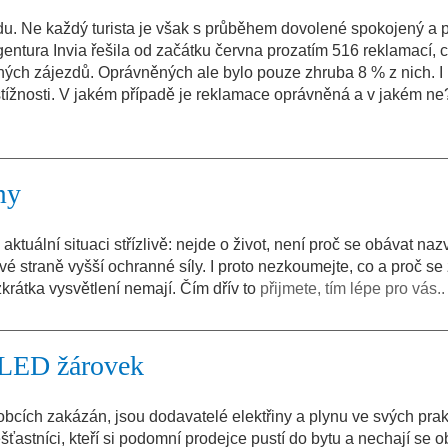
u. Ne každý turista je však s průběhem dovolené spokojený a 
entura Invia řešila od začátku června prozatím 516 reklamací, 
ných zájezdů. Oprávněných ale bylo pouze zhruba 8 % z nich. I 
tížnosti. V jakém případě je reklamace oprávněná a v jakém ne?
my
aktuální situaci střízlivě: nejde o život, není proč se obávat naz
 straně vyšší ochranné síly. I proto nezkoumejte, co a proč se
zkrátka vysvětlení nemají. Čím dřív to
přijmete, tím lépe pro vás..
 LED žárovek
bcích zakázán, jsou dodavatelé elektřiny a plynu ve svých prak
astníci, kteří si podomní prodejce pustí do bytu a nechají se o