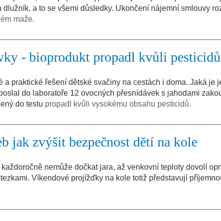
 dlužník, a to se všemi důsledky. Ukončení nájemní smlouvy r
ném maže.
vky - bioprodukt propadl kvůli pesticid
 a praktické řešení dětské svačiny na cestách i doma. Jaká je j
t poslal do laboratoře 12 ovocných přesnídávek s jahodami zak
ený do testu
propadl kvůli vysokému obsahu pesticidů.
b jak zvýšit bezpečnost dětí na kole
 každoročně nemůže dočkat jara, až venkovní teploty dovolí oprá
tezkami. Víkendové projížďky na kole totiž představují příjemnou