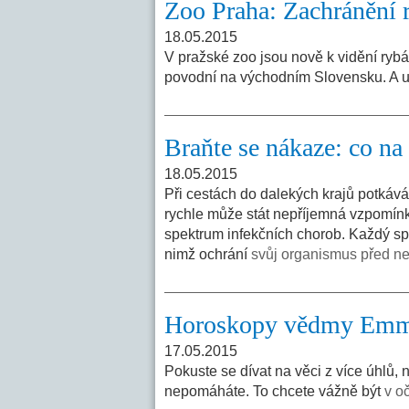
Zoo Praha: Zachránění r
18.05.2015
V pražské zoo jsou nově k vidění rybá
povodní na východním Slovensku. A 
Braňte se nákaze: co na 
18.05.2015
Při cestách do dalekých krajů potkává
rychle může stát nepříjemná vzpomínk
spektrum infekčních chorob. Každý spr
nimž ochrání
svůj organismus před ne
Horoskopy vědmy Em
17.05.2015
Pokuste se dívat na věci z více úhlů, 
nepomáháte. To chcete vážně být
v o