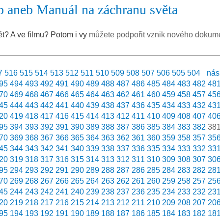
p aneb Manuál na záchranu světa
ět? A ve filmu? Potom i vy
můžete podpořit vznik nového dokum
7
516
515
514
513
512
511
510
509
508
507
506
505
504
nás
95
494
493
492
491
490
489
488
487
486
485
484
483
482
48
70
469
468
467
466
465
464
463
462
461
460
459
458
457
45
45
444
443
442
441
440
439
438
437
436
435
434
433
432
43
20
419
418
417
416
415
414
413
412
411
410
409
408
407
40
95
394
393
392
391
390
389
388
387
386
385
384
383
382
38
70
369
368
367
366
365
364
363
362
361
360
359
358
357
35
45
344
343
342
341
340
339
338
337
336
335
334
333
332
33
20
319
318
317
316
315
314
313
312
311
310
309
308
307
30
95
294
293
292
291
290
289
288
287
286
285
284
283
282
28
70
269
268
267
266
265
264
263
262
261
260
259
258
257
25
45
244
243
242
241
240
239
238
237
236
235
234
233
232
23
20
219
218
217
216
215
214
213
212
211
210
209
208
207
20
95
194
193
192
191
190
189
188
187
186
185
184
183
182
18