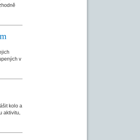
ozhodně
ům
ejich
oupených v
šit kolo a
 aktivitu,