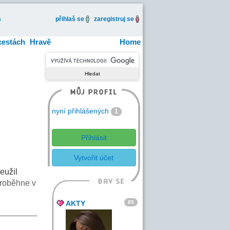
a
přihlaš se
zaregistruj se
cestách
Hravě
Home
nyní přihlášených
1
Přihlásit
Vytvořit účet
eužil
roběhne v
85
AKTY