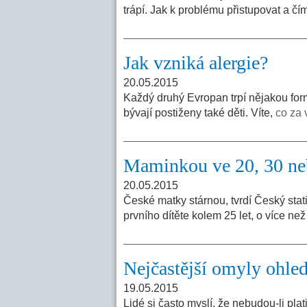
trápí. Jak k problému přistupovat a čím
Jak vzniká alergie?
20.05.2015
Každý druhý Evropan trpí nějakou form
bývají postiženy také děti. Víte,
co za 
Maminkou ve 20, 30 nebo
20.05.2015
České matky stárnou, tvrdí Český stat
prvního dítěte kolem 25 let, o více ne
Nejčastější omyly ohle
19.05.2015
Lidé si často myslí, že nebudou-li pl