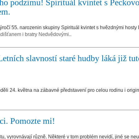
ho podzimu! Spirituál kvintet s Peckovo
em.
 výročí 55. narozenin skupiny Spirituál kvintet s hvězdnými host
dišťanem i bratry Nedvědovými..
Letních slavností staré hudby láká již tu
 neděli 24. května na zábavné představení pro celou rodinu i origin
ci. Pomozte mi!
stu, vyrovnávají různě. Některé v tom problém nevidí, jiné se neu