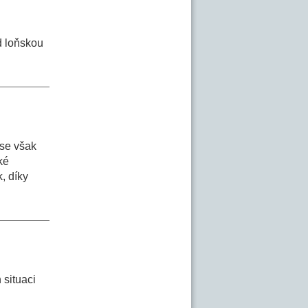
d loňskou
 se však
ké
, díky
 situaci