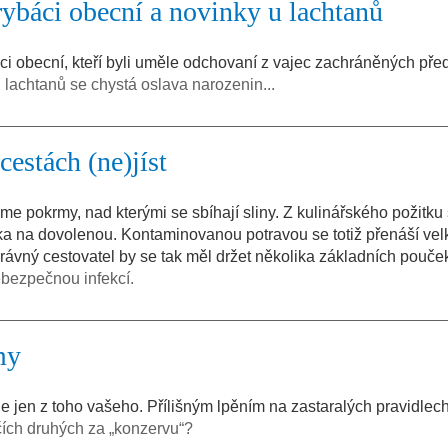
ybáci obecní a novinky u lachtanů
ci obecní, kteří byli uměle odchovaní z vajec zachráněných pře
u
lachtanů se chystá oslava narozenin...
cestách (ne)jíst
me pokrmy, nad kterými se sbíhají sliny. Z kulinářského požitku
a na dovolenou. Kontaminovanou potravou se totiž přenáší vel
ávný cestovatel by se tak měl držet několika základních pouček
bezpečnou infekcí.
my
ne jen z toho vašeho. Přílišným lpěním na zastaralých pravidlech
čích druhých za „konzervu“?