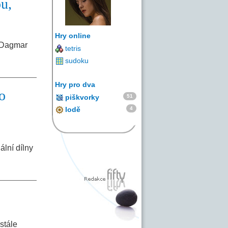
u,
Hry online
y Dagmar
tetris
sudoku
Hry pro dva
to
51
piškvorky
4
lodě
ální dílny
stále