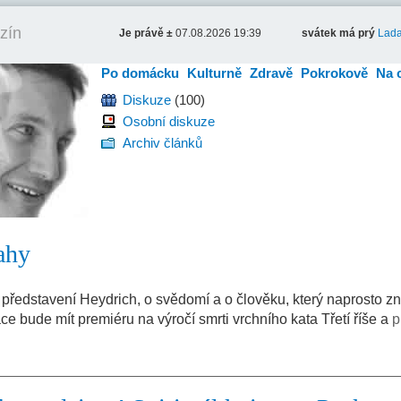
zín
Je právě ±
07.08.2026 19:39
svátek má prý
Lad
Po domácku
Kulturně
Zdravě
Pokrokově
Na 
Diskuze
(100)
Osobní diskuze
Archiv článků
ahy
 představení Heydrich, o svědomí a o člověku, který naprosto zn
e bude mít premiéru na výročí smrti vrchního kata Třetí říše a
p