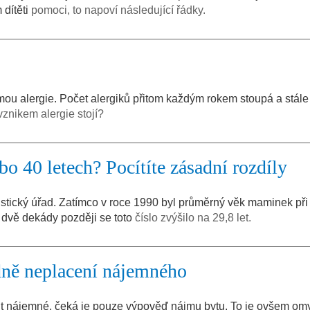
 dítěti
pomoci, to napoví následující řádky.
ou alergie. Počet alergiků přitom každým rokem stoupá a stále 
vznikem alergie stojí?
 40 letech? Pocítíte zásadní rozdíly
istický úřad. Zatímco v roce 1990 byl průměrný věk maminek při
ž dvě dekády později se toto
číslo zvýšilo na 29,8 let.
dně neplacení nájemného
atit nájemné, čeká je pouze výpověď nájmu bytu. To je ovšem omy