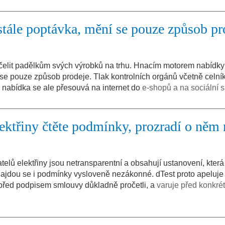
 stále poptávka, mění se pouze způsob pr
elit padělkům svých výrobků na trhu. Hnacím motorem nabídky j
 se pouze způsob prodeje. Tlak kontrolních orgánů včetně celní
ich nabídka se ale přesouvá na internet do
e-shopů a na sociální sí
lektřiny čtěte podmínky, prozradí o ně
lů elektřiny jsou netransparentní a obsahují ustanovení, která
ajdou se i podmínky vysloveně nezákonné. dTest proto apeluje
před podpisem smlouvy důkladně pročetli, a
varuje před konkré