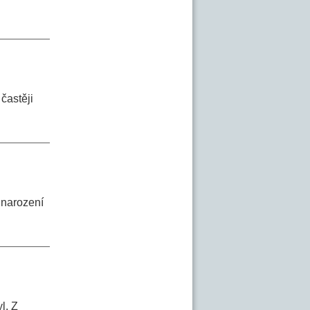
častěji
 narození
l. Z