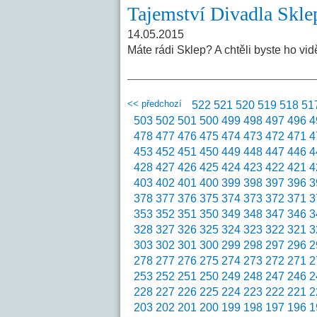
Tajemství Divadla Skle
14.05.2015
Máte rádi Sklep? A chtěli byste ho vid
<< předchozí
522
521
520
519
518
51
503
502
501
500
499
498
497
496
4
478
477
476
475
474
473
472
471
4
453
452
451
450
449
448
447
446
4
428
427
426
425
424
423
422
421
4
403
402
401
400
399
398
397
396
3
378
377
376
375
374
373
372
371
3
353
352
351
350
349
348
347
346
3
328
327
326
325
324
323
322
321
3
303
302
301
300
299
298
297
296
2
278
277
276
275
274
273
272
271
2
253
252
251
250
249
248
247
246
2
228
227
226
225
224
223
222
221
2
203
202
201
200
199
198
197
196
1