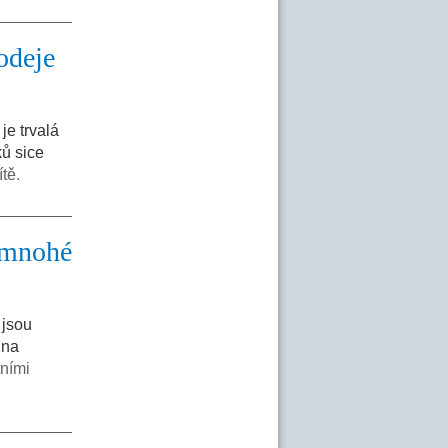
odeje
e trvalá
ků sice
tě.
m mnohé
 jsou
 na
tními