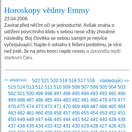
Horoskopy vědmy Emmy
23.04.2006
Zavírat před něčím oči je jednoduché. Avšak snaha o
udržení povrchního klidu s sebou nese vždy zhoubné
následky. Boj člověka se sebou samým je nejvíce
vyčerpávající. Najde-li odvahu k řešení problému, je více
než jisté, že na jeho konci najde novou
a zpravidla lepší
startovní čáru.
<< předchozí
522
521
520
519
518
517
516
následující >>
515
514
513
512
511
510
509
508
507
506
505
504
503
502
501
500
499
498
497
496
495
494
493
492
491
490
489
488
487
486
485
484
483
482
481
480
479
478
477
476
475
474
473
472
471
470
469
468
467
466
465
464
463
462
461
460
459
458
457
456
455
454
453
452
451
450
449
448
447
446
445
444
443
442
441
440
439
438
437
436
435
434
433
432
431
430
429
428
427
426
425