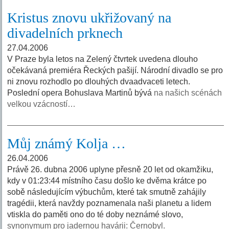
Kristus znovu ukřižovaný na
divadelních prknech
27.04.2006
V Praze byla letos na Zelený čtvrtek uvedena dlouho
očekávaná premiéra Řeckých pašijí. Národní divadlo se pro
ni znovu rozhodlo po dlouhých dvaadvaceti letech.
Poslední opera Bohuslava Martinů bývá
na našich scénách
velkou vzácností…
Můj známý Kolja …
26.04.2006
Právě 26. dubna 2006 uplyne přesně 20 let od okamžiku,
kdy v 01:23:44 místního času došlo ke dvěma krátce po
sobě následujícím výbuchům, které tak smutně zahájily
tragédii, která navždy poznamenala naši planetu a lidem
vtiskla do paměti ono do té doby neznámé slovo,
synonymum pro jadernou havárii: Černobyl.