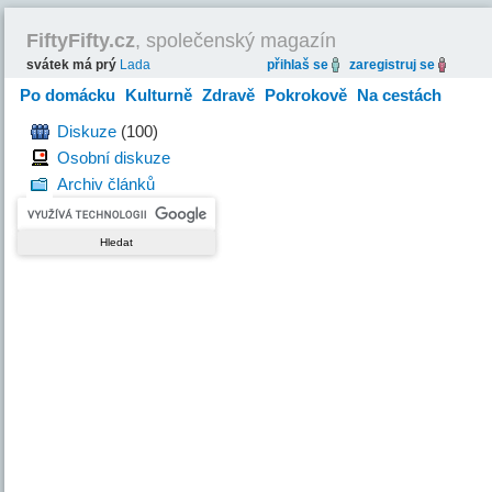
FiftyFifty.cz
, společenský magazín
svátek má prý
Lada
přihlaš se
zaregistruj se
Po domácku
Kulturně
Zdravě
Pokrokově
Na cestách
Hravě
Diskuze
(100)
Osobní diskuze
Archiv článků