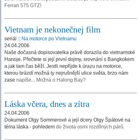
Ferrari 575 GTZ!
Vietnam je nekonečnej film
seriál ::
Na motorce po Vietnamu
24.04.2006
Naše dočasná dopisovatelka právě dorazila do vietnamské
Hanoje. Přečtete si její první dojmy, srovnání s Bangkokem
a jak tam čas běží. Jestli nepřijde k úrazu na motorce,
kterou brázdí možná ty nejrušnější ulice světa, brzo nám
zase
napíše... Možná o Halong Bay?
Láska včera, dnes a zítra
24.04.2006
Dokument Olgy Sommerové a její dcery Olgy Špátové na
téma láska - pohledem
do života osmi rozdílných párů.