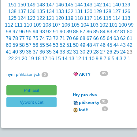
151
150
149
148
147
146
145
144
143
142
141
140
139
138
137
136
135
134
133
132
131
130
129
128
127
126
125
124
123
122
121
120
119
118
117
116
115
114
113
112
111
110
109
108
107
106
105
104
103
102
101
100
99
98
97
96
95
94
93
92
91
90
89
88
87
86
85
84
83
82
81
80
79
78
77
76
75
74
73
72
71
70
69
68
67
66
65
64
63
62
61
60
59
58
57
56
55
54
53
52
51
50
49
48
47
46
45
44
43
42
41
40
39
38
37
36
35
34
33
32
31
30
29
28
27
26
25
24
23
22
21
20
19
18
17
16
15
14
13
12
11
10
9
8
7
6
5
4
3
2
1
85
nyní přihlášených
AKTY
0
Přihlásit
Hry pro dva
Vytvořit účet
51
piškvorky
4
lodě