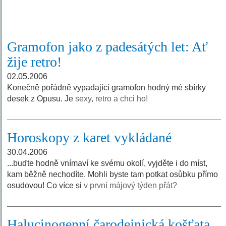
Gramofon jako z padesátých let: Ať
žije retro!
02.05.2006
Konečně pořádně vypadající gramofon hodný mé sbírky
desek z Opusu. Je
sexy, retro a chci ho!
Horoskopy z karet vykládané
30.04.2006
...buďte hodně vnímaví ke svému okolí, vyjděte i do míst,
kam běžně nechodíte. Mohli byste tam potkat osůbku přímo
osudovou! Co více si
v první májový týden přát?
Halucinogenní čarodejnická košťata