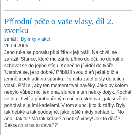
Přírodní péče o vaše vlasy, díl 2. -
zvenku
seriál ::
Bylinky v akci
26.04.2006
Jeho ruka se pomalu přiblížila k její tváři. Na chvíli se
zarazil. Slunce, které mu zářilo přímo do očí, ho donutilo
schovat se do jejího stínu. Konečně jí viděl do tváře.
'Usmívá se, je to dobré.' Přiblížil svou dlaň ještě blíž a
jemně ji pohladil na spánku. Pomalu zajel prsty do jejích
vlasů. Přál si, aby ten moment trval navěky. Jako by kolem
nebylo vůbec nic, jen ona, slunce a ten hebký dotyk. Kochal
se tou chvílí a přimhouřenýma očima sledoval, jak si větřík
pohrává s jejími kadeřemi. V tom slunci jí tolik zářily. Byly
tak hebké a tak poddajné, jaké ještě nikdy nehladil... 'No
ano! Jak to? Má tak krásné a hebké vlasy! Jak to dělá?
Sakra
co si na to dává??'