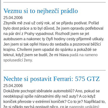
Vezmu si to nejhezčí prádlo
25.04.2006
Zbyněk mě zval už celý rok, ať se přijedu podívat. Pořád
bylo dost práce a to byl důvod, že jsem opravdu potřeboval
na pár dní z Prahy vypadnout. Rozhodl jsem se jet
autobusem a nakonec ty čtyři hodiny cesty příjemně utíkaly.
Jen jsem si tak opřel hlavu do sedadla a pozoroval běžící
krajinu. Chvílemi jsem upadal do spánku a pokaždé se
leknul, když jsem se budil, že mi hlava
padá na rameno
spolusedící ženy.
Nechte si postavit Ferrari: 575 GTZ
25.04.2006
Dokážete pochopit sběratele automobilů? Ano, pokud se
neobklopují spíše náhradními díly než auty? A co když
koníček přeroste v extrémní koníček? Co to je? Například to,
že si někdo nechá postavit něco, co je
naprosto unikátní: