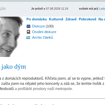
zín
Je právě ±
07.08.2026 11:24
svátek má prý
Lad
Po domácku
Kulturně
Zdravě
Pokrokově
Na 
Diskuze
(100)
Osobní diskuze
Archiv článků
 jako dým
domácích reproduktorů. Křičela jsem, ať se to vypne, jelikož t
le zašla jsem na nějaké jeho koncerty a zdá se, že tenhle hošík z
festivalů
a profláklé prostory naší metropole.