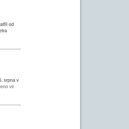
třil od
etra
6. srpna v
veno ve