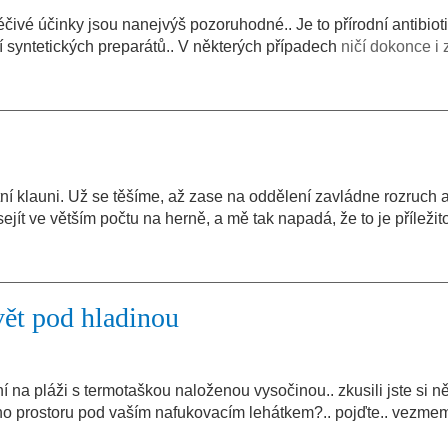
ž léčivé účinky jsou nanejvýš pozoruhodné.. Je to přírodní antibio
í syntetických preparátů.. V některých případech
ničí dokonce i 
tní klauni. Už se těšíme, až zase na oddělení zavládne rozruch a
jít ve větším počtu na herně, a mě tak napadá, že to je příležit
vět pod hladinou
 na pláži s termotaškou naloženou vysočinou.. zkusili jste si ně
o prostoru pod vaším nafukovacím lehátkem?.. pojďte.. vezme