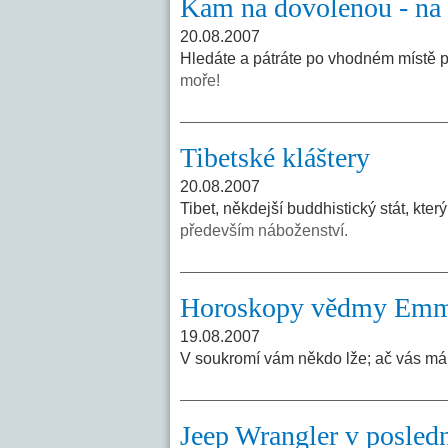
Kam na dovolenou - na 
20.08.2007
Hledáte a pátráte po vhodném místě 
moře!
Tibetské kláštery
20.08.2007
Tibet, někdejší buddhistický stát, kter
především náboženství.
Horoskopy vědmy Em
19.08.2007
V soukromí vám někdo lže; ač vás má 
Jeep Wrangler v posled