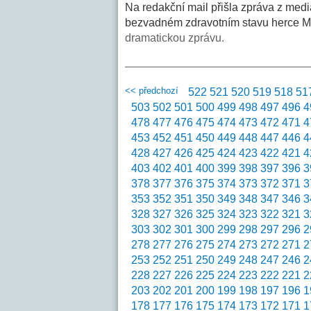
Na redakční mail přišla zpráva z medi
bezvadném zdravotním stavu herce Ma
dramatickou zprávu.
<< předchozí
522
521
520
519
518
51
503
502
501
500
499
498
497
496
4
478
477
476
475
474
473
472
471
4
453
452
451
450
449
448
447
446
4
428
427
426
425
424
423
422
421
4
403
402
401
400
399
398
397
396
3
378
377
376
375
374
373
372
371
3
353
352
351
350
349
348
347
346
3
328
327
326
325
324
323
322
321
3
303
302
301
300
299
298
297
296
2
278
277
276
275
274
273
272
271
2
253
252
251
250
249
248
247
246
2
228
227
226
225
224
223
222
221
2
203
202
201
200
199
198
197
196
1
178
177
176
175
174
173
172
171
1