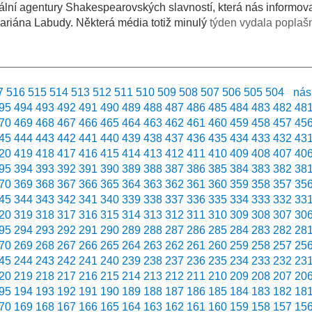
ální agentury Shakespearovských slavností, která nás informov
riána Labudy. Některá média totiž minulý
týden vydala poplaš
7
516
515
514
513
512
511
510
509
508
507
506
505
504
nás
95
494
493
492
491
490
489
488
487
486
485
484
483
482
48
70
469
468
467
466
465
464
463
462
461
460
459
458
457
45
45
444
443
442
441
440
439
438
437
436
435
434
433
432
43
20
419
418
417
416
415
414
413
412
411
410
409
408
407
40
95
394
393
392
391
390
389
388
387
386
385
384
383
382
38
70
369
368
367
366
365
364
363
362
361
360
359
358
357
35
45
344
343
342
341
340
339
338
337
336
335
334
333
332
33
20
319
318
317
316
315
314
313
312
311
310
309
308
307
30
95
294
293
292
291
290
289
288
287
286
285
284
283
282
28
70
269
268
267
266
265
264
263
262
261
260
259
258
257
25
45
244
243
242
241
240
239
238
237
236
235
234
233
232
23
20
219
218
217
216
215
214
213
212
211
210
209
208
207
20
95
194
193
192
191
190
189
188
187
186
185
184
183
182
18
70
169
168
167
166
165
164
163
162
161
160
159
158
157
15