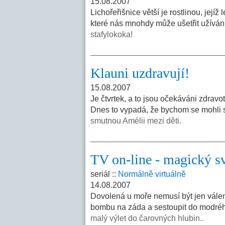
15.08.2007
Lichořeřišnice větší je rostlinou, její
které nás mnohdy může ušetřit užíván
stafylokoka!
Klauni uzdravují!
15.08.2007
Je čtvrtek, a to jsou očekáváni zdravo
Dnes to vypadá, že bychom se mohli se
smutnou Amélii mezi děti.
TV on-line - magický s
seriál ::
Normálně virtuálně
14.08.2007
Dovolená u moře nemusí být jen válení
bombu na záda a sestoupit do modréh
malý výlet do čarovných hlubin..