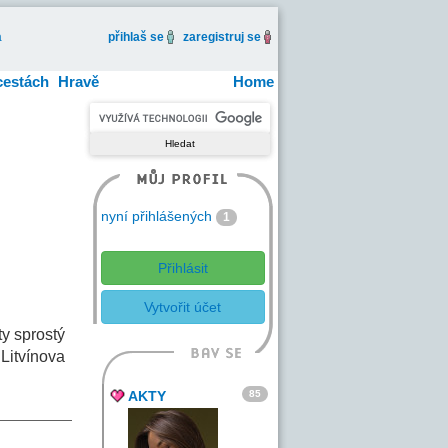
a
přihlaš se
zaregistruj se
cestách
Hravě
Home
nyní přihlášených
1
Přihlásit
Vytvořit účet
y sprostý
 Litvínova
85
AKTY