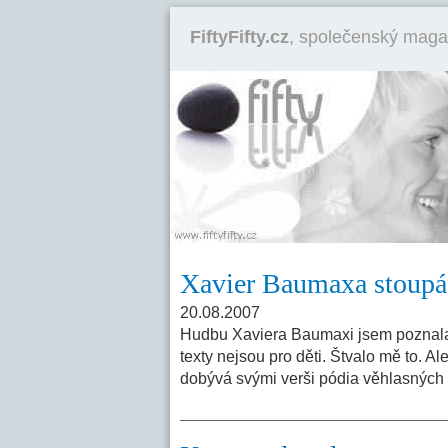
FiftyFifty.cz
, společenský maga
Xavier Baumaxa stoupá
20.08.2007
Hudbu Xaviera Baumaxi jsem poznala z 
texty nejsou pro děti. Štvalo mě to. A
dobývá svými verši pódia věhlasných 