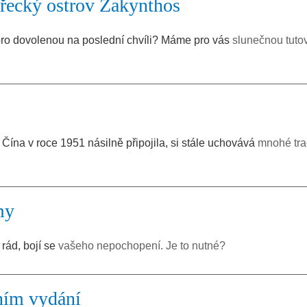
řecký ostrov Zakynthos
pro dovolenou na poslední chvíli? Máme pro vás
slunečnou tuto
ý Čína v roce 1951 násilně připojila, si stále uchovává
mnohé tra
my
rád, bojí se
vašeho nepochopení. Je to nutné?
ním vydání