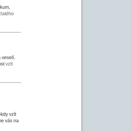
tikum,
zlatého
 veselí.
ost
vzít
kdy vzít
me vás na