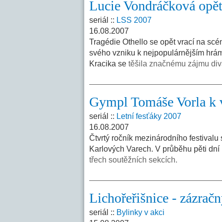
Lucie Vondráčková opět
seriál ::
LSS 2007
16.08.2007
Tragédie Othello se opět vrací na scé
svého vzniku k nejpopulárnějším hrám
Kracika se
těšila značnému zájmu div
Gympl Tomáše Vorla k v
seriál ::
Letní fesťáky 2007
16.08.2007
Čtvrtý ročník mezinárodního festivalu
Karlových Varech. V průběhu pěti dní
třech soutěžních sekcích.
Lichořeřišnice - zázračn
seriál ::
Bylinky v akci