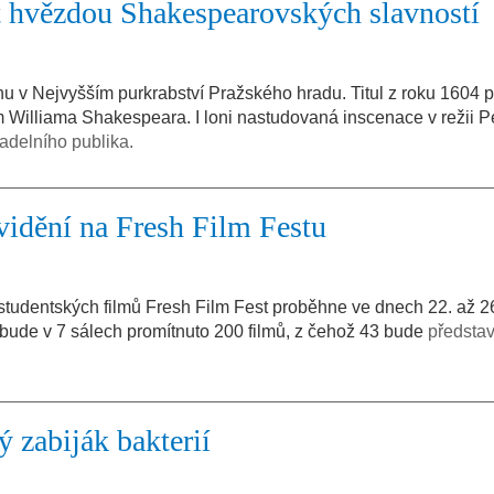
 hvězdou Shakespearovských slavností
nu v Nejvyšším purkrabství Pražského hradu. Titul z roku 1604 pa
 Williama Shakespeara. I loni nastudovaná inscenace v režii P
adelního publika.
idění na Fresh Film Festu
 studentských filmů Fresh Film Fest proběhne ve dnech 22. až 2
 bude v 7 sálech promítnuto 200 filmů, z čehož 43 bude
předsta
ý zabiják bakterií