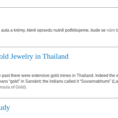
, auta a krémy, které opravdu nutně potřebujeme, bude se
nám b
old Jewelry in Thailand
e past there were extensive gold mines in Thailand. Indeed the
eans “gold” in Sanskrit; the Indians called it “Suvannabhumi” (L
insula of Gold).
udy