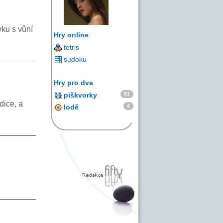
vku s vůní
Hry online
tetris
sudoku
Hry pro dva
51
piškvorky
dice, a
4
lodě