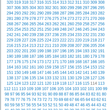
320
319
318
317
316
315
314
313
312
311
310
309
308
307
306
305
304
303
302
301
300
299
298
297
296
295
294
293
292
291
290
289
288
287
286
285
284
283
282
281
280
279
278
277
276
275
274
273
272
271
270
269
268
267
266
265
264
263
262
261
260
259
258
257
256
255
254
253
252
251
250
249
248
247
246
245
244
243
242
241
240
239
238
237
236
235
234
233
232
231
230
229
228
227
226
225
224
223
222
221
220
219
218
217
216
215
214
213
212
211
210
209
208
207
206
205
204
203
202
201
200
199
198
197
196
195
194
193
192
191
190
189
188
187
186
185
184
183
182
181
180
179
178
177
176
175
174
173
172
171
170
169
168
167
166
165
164
163
162
161
160
159
158
157
156
155
154
153
152
151
150
149
148
147
146
145
144
143
142
141
140
139
138
137
136
135
134
133
132
131
130
129
128
127
126
125
124
123
122
121
120
119
118
117
116
115
114
113
112
111
110
109
108
107
106
105
104
103
102
101
100
99
98
97
96
95
94
93
92
91
90
89
88
87
86
85
84
83
82
81
80
79
78
77
76
75
74
73
72
71
70
69
68
67
66
65
64
63
62
61
60
59
58
57
56
55
54
53
52
51
50
49
48
47
46
45
44
43
42