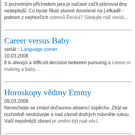
S pozvolným příchodem jara je načase začít plánovat dny
nejteplejší. Co byste říkali slunné dovolené na Lefkadě -
jednom z nejhezčích
ostrovů Řecka? Sledujte náš seriál...
Career versus Baby
seriál ::
Language corner
10.03.2008
It is always a difficult decision between pursuing a
career or
making a baby…
Horoskopy vědmy Emmy
09.03.2008
Nenechejte se zmást dočasnou absencí úspěchu. Ztrát se
rozhodně neobávejte a nad závistí druhých mávněte rukou.
Vaší nejsilnější zbraní
je umění být nad věcí..