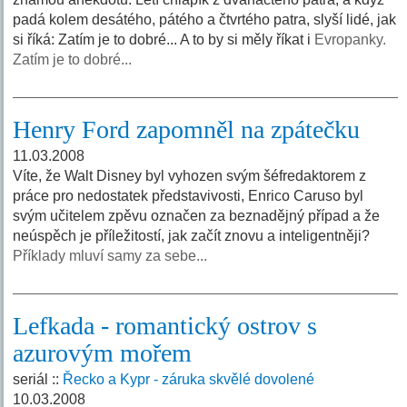
padá kolem desátého, pátého a čtvrtého patra, slyší lidé, jak
si říká: Zatím je to dobré... A to by si měly říkat i
Evropanky.
Zatím je to dobré...
Henry Ford zapomněl na zpátečku
11.03.2008
Víte, že Walt Disney byl vyhozen svým šéfredaktorem z
práce pro nedostatek představivosti, Enrico Caruso byl
svým učitelem zpěvu označen za beznadějný případ a že
neúspěch je příležitostí, jak začít znovu a inteligentněji?
Příklady mluví samy za sebe...
Lefkada - romantický ostrov s
azurovým mořem
seriál ::
Řecko a Kypr - záruka skvělé dovolené
10.03.2008