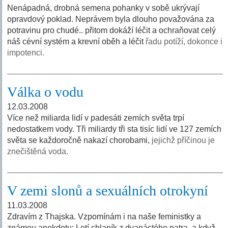
Nenápadná, drobná semena pohanky v sobě ukrývají
opravdový poklad. Neprávem byla dlouho považována za
potravinu pro chudé.. přitom dokáží léčit a ochraňovat celý
náš cévní systém a krevní oběh a léčit
řadu potíží, dokonce i
impotenci.
Válka o vodu
12.03.2008
Více než miliarda lidí v padesáti zemích světa trpí
nedostatkem vody. Tři miliardy tři sta tisíc lidí ve 127 zemích
světa se každoročně nakazí chorobami,
jejichž příčinou je
znečištěná voda.
V zemi slonů a sexuálních otrokyní
11.03.2008
Zdravím z Thajska. Vzpomínám i na naše feministky a
známou anekdotu: Letí chlapík z dvanáctého patra, a když