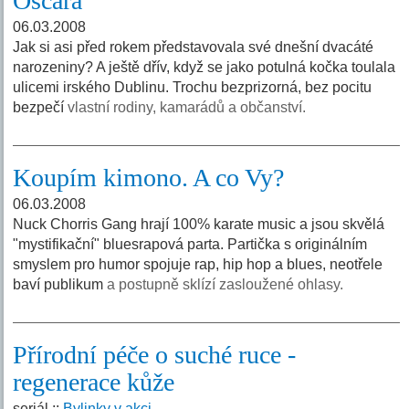
Oscara
06.03.2008
Jak si asi před rokem představovala své dnešní dvacáté
narozeniny? A ještě dřív, když se jako potulná kočka toulala
ulicemi irského Dublinu. Trochu bezprizorná, bez pocitu
bezpečí
vlastní rodiny, kamarádů a občanství.
Koupím kimono. A co Vy?
06.03.2008
Nuck Chorris Gang hrají 100% karate music a jsou skvělá
"mystifikační" bluesrapová parta. Partička s originálním
smyslem pro humor spojuje rap, hip hop a blues, neotřele
baví publikum
a postupně sklízí zasloužené ohlasy.
Přírodní péče o suché ruce -
regenerace kůže
seriál ::
Bylinky v akci