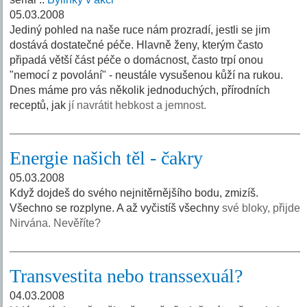
05.03.2008
Jediný pohled na naše ruce nám prozradí, jestli se jim
dostává dostatečné péče. Hlavně ženy, kterým často
připadá větší část péče o domácnost, často trpí onou
"nemocí z povolání" - neustále vysušenou kůží na rukou.
Dnes máme pro vás několik jednoduchých, přírodních
receptů, jak
jí navrátit hebkost a jemnost.
Energie našich těl - čakry
05.03.2008
Když dojdeš do svého nejnitěrnějšího bodu, zmizíš.
Všechno se rozplyne. A až vyčistíš všechny
své bloky, přijde
Nirvána. Nevěříte?
Transvestita nebo transsexuál?
04.03.2008