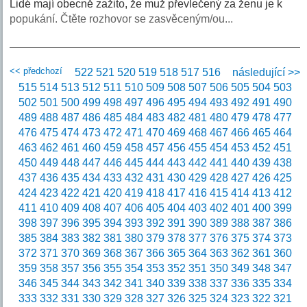
Lidé mají obecně zažito, že muž převlečený za ženu je k
popukání. Čtěte rozhovor se zasvěceným/ou...
<< předchozí
522
521
520
519
518
517
516
následující >>
515
514
513
512
511
510
509
508
507
506
505
504
503
502
501
500
499
498
497
496
495
494
493
492
491
490
489
488
487
486
485
484
483
482
481
480
479
478
477
476
475
474
473
472
471
470
469
468
467
466
465
464
463
462
461
460
459
458
457
456
455
454
453
452
451
450
449
448
447
446
445
444
443
442
441
440
439
438
437
436
435
434
433
432
431
430
429
428
427
426
425
424
423
422
421
420
419
418
417
416
415
414
413
412
411
410
409
408
407
406
405
404
403
402
401
400
399
398
397
396
395
394
393
392
391
390
389
388
387
386
385
384
383
382
381
380
379
378
377
376
375
374
373
372
371
370
369
368
367
366
365
364
363
362
361
360
359
358
357
356
355
354
353
352
351
350
349
348
347
346
345
344
343
342
341
340
339
338
337
336
335
334
333
332
331
330
329
328
327
326
325
324
323
322
321