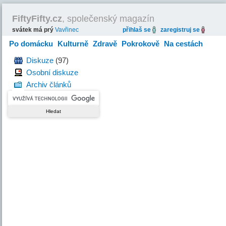
FiftyFifty.cz
, společenský magazín
svátek má prý
Vavřinec
přihlaš se
zaregistruj se
Po domácku
Kulturně
Zdravě
Pokrokově
Na cestách
Hravě
Diskuze
(97)
Osobní diskuze
Archiv článků