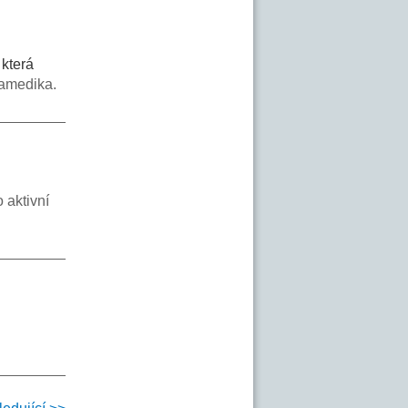
 která
ramedika.
o aktivní