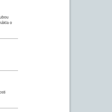
Hubou
hákla o
osti