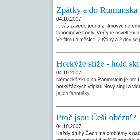
Zpátky a do Rumunska
04.10.2007
... vás zavede jedna z filmových prem
tříhodinové fronty. Věřejné osvětlení ne
Ve filmu 4 měsíce, 3 týdny a 2
dny se 
Horkýže slíže - hold s
04.10.2007
Německá skupina Rammstein je pro Ho
horkýžáckých vtípků. Nový singl a vi
jejich fanoušky.
Proč jsou Češi obézní?
04.10.2007
Každý druhý Čech má problémy s nadv