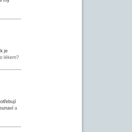
vě my
k je
bo lékem?
otřebují
 neunaví
a