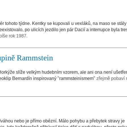
iér tohoto týdne. Kentky se kupovali u vexláků, na maso se stály
existovalo, po ulicích jezdilo jen pár Dacií a interrupce byla tre
píše rok 1987.
kupině Rammstein
rkýže slíže velkým hudebním vzorem, ale ani ona není ušetře
deoklip Bernardín inspirovaný "rammsteinismem"
zřejmě pobaví 
áhou nebo je přímo obézní. Málo pohybu a přebytek stravy je