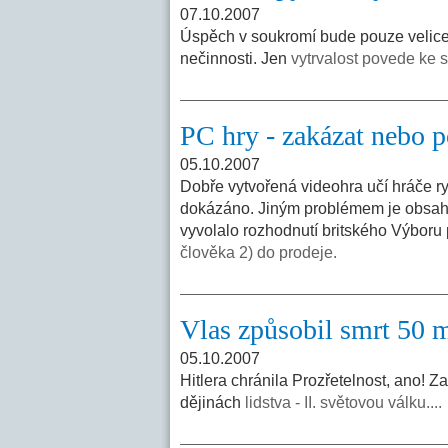
07.10.2007
Úspěch v soukromí bude pouze velice 
nečinnosti. Jen
vytrvalost povede ke 
PC hry - zakázat nebo p
05.10.2007
Dobře vytvořená videohra učí hráče ry
dokázáno. Jiným problémem je obsah v
vyvolalo rozhodnutí britského Výboru 
člověka 2) do prodeje.
Vlas způsobil smrt 50 m
05.10.2007
Hitlera chránila Prozřetelnost, ano! Za
dějinách
lidstva - II. světovou válku....