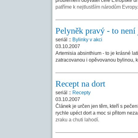
problémem obyvatel celé Evropské uni
patříme k nejtlustším národům Evropy
Pelyněk pravý - to není 
seriál ::
Bylinky v akci
03.10.2007
Artemisia absinthium - to je krásné l
zatracovanou i opěvovanou bylinou, kt
Recept na dort
seriál ::
Recepty
03.10.2007
Článek je určen jen těm, kteří s peče
rychle upéct dort a moc si přitom neza
zraku a chuti lahodí.