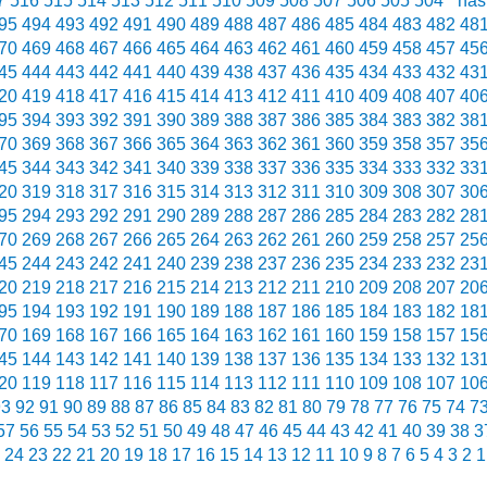
7
516
515
514
513
512
511
510
509
508
507
506
505
504
nás
95
494
493
492
491
490
489
488
487
486
485
484
483
482
48
70
469
468
467
466
465
464
463
462
461
460
459
458
457
45
45
444
443
442
441
440
439
438
437
436
435
434
433
432
43
20
419
418
417
416
415
414
413
412
411
410
409
408
407
40
95
394
393
392
391
390
389
388
387
386
385
384
383
382
38
70
369
368
367
366
365
364
363
362
361
360
359
358
357
35
45
344
343
342
341
340
339
338
337
336
335
334
333
332
33
20
319
318
317
316
315
314
313
312
311
310
309
308
307
30
95
294
293
292
291
290
289
288
287
286
285
284
283
282
28
70
269
268
267
266
265
264
263
262
261
260
259
258
257
25
45
244
243
242
241
240
239
238
237
236
235
234
233
232
23
20
219
218
217
216
215
214
213
212
211
210
209
208
207
20
95
194
193
192
191
190
189
188
187
186
185
184
183
182
18
70
169
168
167
166
165
164
163
162
161
160
159
158
157
15
45
144
143
142
141
140
139
138
137
136
135
134
133
132
13
20
119
118
117
116
115
114
113
112
111
110
109
108
107
10
93
92
91
90
89
88
87
86
85
84
83
82
81
80
79
78
77
76
75
74
7
57
56
55
54
53
52
51
50
49
48
47
46
45
44
43
42
41
40
39
38
3
24
23
22
21
20
19
18
17
16
15
14
13
12
11
10
9
8
7
6
5
4
3
2
1