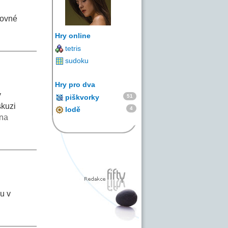
tovné
Hry online
tetris
sudoku
Hry pro dva
y
51
piškvorky
skuzi
4
lodě
na
ku v