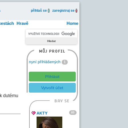
a
přihlaš se
zaregistruj se
cestách
Hravě
Home
nyní přihlášených
1
Přihlásit
Vytvořit účet
 k dutému
85
AKTY