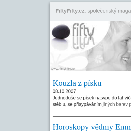
FiftyFifty.cz
, společenský maga
Kouzla z písku
08.10.2007
Jednoduše se písek nasype do lahviče
stéblu, se přisypáváním
jiných barev p
Horoskopy vědmy Em