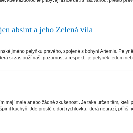
e, kde každoročně přibývají tisíce dětí s nadváhou, přesto prá
.
jen absint a jeho Zelená víla
atinské jméno pelyňku pravého, spojené s bohyní Artemis. Pelyně
erá si zaslouží naši pozornost a respekt..
je pelyněk jedem ne
ním mají malé anebo žádné zkušenosti. Je také určen těm, kteří p
špinit kuchyň. Jde prostě o dort rychlovku, která neurazí, příliš