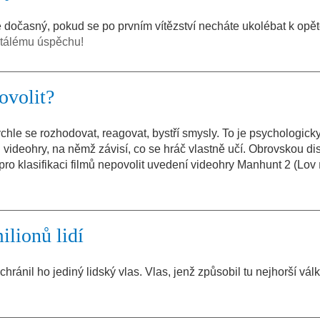
dočasný, pokud se po prvním vítězství necháte ukolébat k opě
stálému úspěchu!
ovolit?
chle se rozhodovat, reagovat, bystří smysly. To je psychologick
ideohry, na němž závisí, co se hráč vlastně učí. Obrovskou di
pro klasifikaci filmů nepovolit uvedení videohry Manhunt 2 (Lov
ilionů lidí
chránil ho jediný lidský vlas. Vlas, jenž způsobil tu nejhorší vál