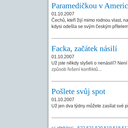
Paramedičkou v Americ
01.10.2007
Čechů, kteří žijí mimo rodnou vlast, n
kdysi odešla se svým českým přítel
Facka, začátek násilí
01.10.2007
Už jste někdy slyšeli o nenásilí? Není
způsob řešení konfliktů...
Pošlete svůj spot
01.10.2007
Už jen dva týdny můžete zasílat své 
<< předchozí