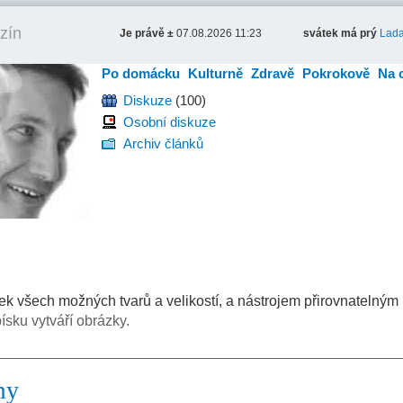
zín
Je právě ±
07.08.2026 11:23
svátek má prý
Lad
Po domácku
Kulturně
Zdravě
Pokrokově
Na 
Diskuze
(100)
Osobní diskuze
Archiv článků
k všech možných tvarů a velikostí, a nástrojem přirovnatelným
ísku vytváří obrázky.
my