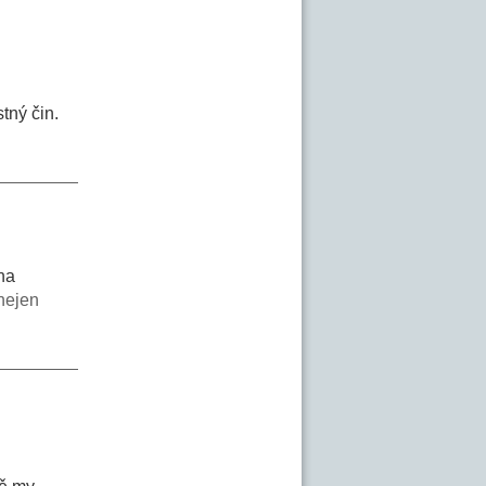
stný čin.
na
nejen