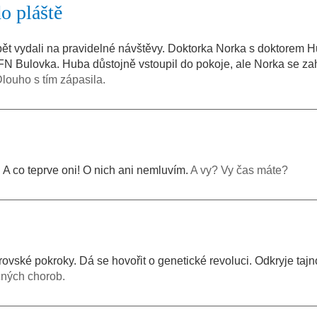
o pláště
pět vydali na pravidelné návštěvy. Doktorka Norka s doktorem 
ie FN Bulovka. Huba důstojně vstoupil do pokoje, ale Norka se za
Dlouho s tím zápasila.
 A co teprve oni! O nich ani nemluvím.
A vy? Vy čas máte?
ské pokroky. Dá se hovořit o genetické revoluci. Odkryje tajn
ných chorob.