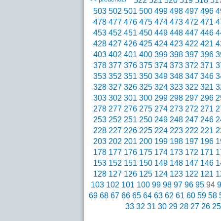
522
521
520
519
518
51
503
502
501
500
499
498
497
496
4
478
477
476
475
474
473
472
471
4
453
452
451
450
449
448
447
446
4
428
427
426
425
424
423
422
421
4
403
402
401
400
399
398
397
396
3
378
377
376
375
374
373
372
371
3
353
352
351
350
349
348
347
346
3
328
327
326
325
324
323
322
321
3
303
302
301
300
299
298
297
296
2
278
277
276
275
274
273
272
271
2
253
252
251
250
249
248
247
246
2
228
227
226
225
224
223
222
221
2
203
202
201
200
199
198
197
196
1
178
177
176
175
174
173
172
171
1
153
152
151
150
149
148
147
146
1
128
127
126
125
124
123
122
121
1
103
102
101
100
99
98
97
96
95
94
69
68
67
66
65
64
63
62
61
60
59
58
33
32
31
30
29
28
27
26
25