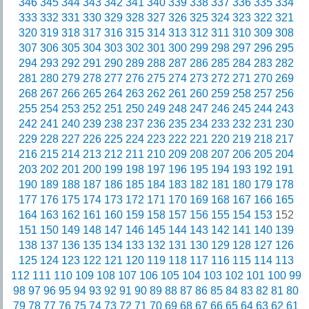
346
345
344
343
342
341
340
339
338
337
336
335
334
333
332
331
330
329
328
327
326
325
324
323
322
321
320
319
318
317
316
315
314
313
312
311
310
309
308
307
306
305
304
303
302
301
300
299
298
297
296
295
294
293
292
291
290
289
288
287
286
285
284
283
282
281
280
279
278
277
276
275
274
273
272
271
270
269
268
267
266
265
264
263
262
261
260
259
258
257
256
255
254
253
252
251
250
249
248
247
246
245
244
243
242
241
240
239
238
237
236
235
234
233
232
231
230
229
228
227
226
225
224
223
222
221
220
219
218
217
216
215
214
213
212
211
210
209
208
207
206
205
204
203
202
201
200
199
198
197
196
195
194
193
192
191
190
189
188
187
186
185
184
183
182
181
180
179
178
177
176
175
174
173
172
171
170
169
168
167
166
165
164
163
162
161
160
159
158
157
156
155
154
153
152
151
150
149
148
147
146
145
144
143
142
141
140
139
138
137
136
135
134
133
132
131
130
129
128
127
126
125
124
123
122
121
120
119
118
117
116
115
114
113
112
111
110
109
108
107
106
105
104
103
102
101
100
99
98
97
96
95
94
93
92
91
90
89
88
87
86
85
84
83
82
81
80
79
78
77
76
75
74
73
72
71
70
69
68
67
66
65
64
63
62
61