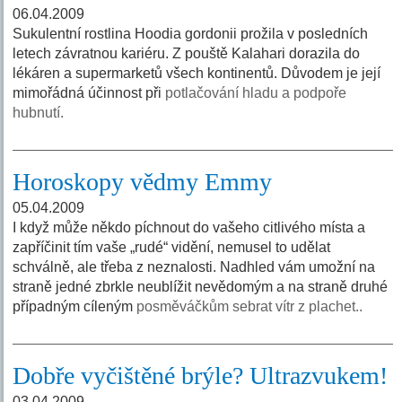
06.04.2009
Sukulentní rostlina Hoodia gordonii prožila v posledních
letech závratnou kariéru. Z pouště Kalahari dorazila do
lékáren a supermarketů všech kontinentů. Důvodem je její
mimořádná účinnost při
potlačování hladu a podpoře
hubnutí.
Horoskopy vědmy Emmy
05.04.2009
I když může někdo píchnout do vašeho citlivého místa a
zapříčinit tím vaše „rudé“ vidění, nemusel to udělat
schválně, ale třeba z neznalosti. Nadhled vám umožní na
straně jedné zbrkle neublížit nevědomým a na straně druhé
případným cíleným
posměváčkům sebrat vítr z plachet..
Dobře vyčištěné brýle? Ultrazvukem!
03.04.2009