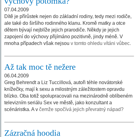
výchovy potomka?
07.04.2009
Dítě je přírůstek nejen do základní rodiny, tedy mezi rodiče,
ale také do širšího rodinného klanu. Kromě matky a otce
dětem bývají nejblíže jejich prarodiče. Někdy je jejich
zapojení do výchovy přijímáno pozitivně, jindy méně. V
mnoha případech však nejsou
v tomto ohledu vítáni vůbec.
Až tak moc tě nežere
06.04.2009
Greg Behrendt a Liz Tuccillová, autoři téhle novátorské
knížečky, mají k sexu a milostným záležitostem opravdu
blízko. Oba totiž spolupracovali na mezinárodně oblíbeném
televizním seriálu Sex ve městě, jako konzultant a
scénáristka. A v
čemže spočívá jejich převratný nápad?
Zázračná hoodia