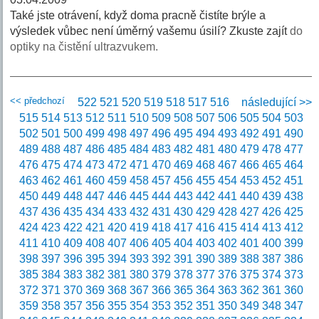
Také jste otrávení, když doma pracně čistíte brýle a
výsledek vůbec není úměrný vašemu úsilí? Zkuste zajít
do
optiky na čistění ultrazvukem.
<< předchozí
522
521
520
519
518
517
516
následující >>
515
514
513
512
511
510
509
508
507
506
505
504
503
502
501
500
499
498
497
496
495
494
493
492
491
490
489
488
487
486
485
484
483
482
481
480
479
478
477
476
475
474
473
472
471
470
469
468
467
466
465
464
463
462
461
460
459
458
457
456
455
454
453
452
451
450
449
448
447
446
445
444
443
442
441
440
439
438
437
436
435
434
433
432
431
430
429
428
427
426
425
424
423
422
421
420
419
418
417
416
415
414
413
412
411
410
409
408
407
406
405
404
403
402
401
400
399
398
397
396
395
394
393
392
391
390
389
388
387
386
385
384
383
382
381
380
379
378
377
376
375
374
373
372
371
370
369
368
367
366
365
364
363
362
361
360
359
358
357
356
355
354
353
352
351
350
349
348
347