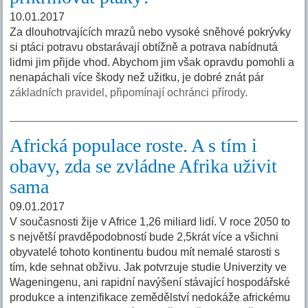
10.01.2017
Za dlouhotrvajících mrazů nebo vysoké sněhové pokrývky
si ptáci potravu obstarávají obtížně a potrava nabídnutá
lidmi jim přijde vhod. Abychom jim však opravdu pomohli a
nenapáchali více škody než užitku, je dobré znát pár
základních pravidel, připomínají ochránci přírody.
Africká populace roste. A s tím i
obavy, zda se zvládne Afrika uživit
sama
09.01.2017
V současnosti žije v Africe 1,26 miliard lidí. V roce 2050 to
s největší pravděpodobností bude 2,5krát více a všichni
obyvatelé tohoto kontinentu budou mít nemalé starosti s
tím, kde sehnat obživu. Jak potvrzuje studie Univerzity ve
Wageningenu, ani rapidní navýšení stávající hospodářské
produkce a intenzifikace zemědělství nedokáže africkému