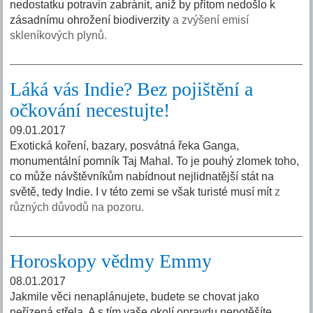
nedostatku potravin zabránit, aniž by přitom nedošlo k
zásadnímu ohrožení biodiverzity
a zvýšení emisí
skleníkových plynů.
Láká vás Indie? Bez pojištění a
očkování necestujte!
09.01.2017
Exotická koření, bazary, posvátná řeka Ganga,
monumentální pomník Taj Mahal. To je pouhý zlomek toho,
co může návštěvníkům nabídnout nejlidnatější stát na
světě, tedy Indie. I v této zemi se však turisté musí mít
z
různých důvodů na pozoru.
Horoskopy vědmy Emmy
08.01.2017
Jakmile věci nenaplánujete, budete se chovat jako
neřízená střela. A s tím vaše okolí opravdu nepotěšíte.