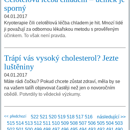
sporný
04.01.2017
Kryoterapie čili celotělová léčba chladem je hit. Mnozí lidé
ji považují za odbornou lékařskou metodu s prověřeným
účinkem. To však není pravda.
Trápí vás vysoký cholesterol? Jezte
luštěniny
04.01.2017
Máte rádi čočku? Pokud chcete zůstat zdraví, měla by se
na vašem talíři objevovat častěji než jen o novoročním
obědě. Potvrdily to vědecké výzkumy.
<< předchozí
522
521
520
519
518
517
516
následující >>
515
514
513
512
511
510
509
508
507
506
505
504
503
502
501
500
499
498
497
496
495
494
493
492
491
490