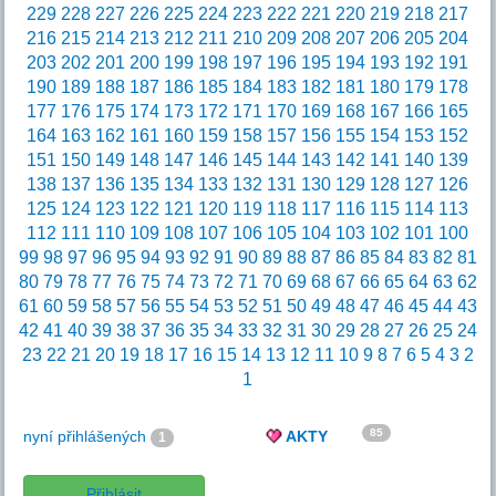
229
228
227
226
225
224
223
222
221
220
219
218
217
216
215
214
213
212
211
210
209
208
207
206
205
204
203
202
201
200
199
198
197
196
195
194
193
192
191
190
189
188
187
186
185
184
183
182
181
180
179
178
177
176
175
174
173
172
171
170
169
168
167
166
165
164
163
162
161
160
159
158
157
156
155
154
153
152
151
150
149
148
147
146
145
144
143
142
141
140
139
138
137
136
135
134
133
132
131
130
129
128
127
126
125
124
123
122
121
120
119
118
117
116
115
114
113
112
111
110
109
108
107
106
105
104
103
102
101
100
99
98
97
96
95
94
93
92
91
90
89
88
87
86
85
84
83
82
81
80
79
78
77
76
75
74
73
72
71
70
69
68
67
66
65
64
63
62
61
60
59
58
57
56
55
54
53
52
51
50
49
48
47
46
45
44
43
42
41
40
39
38
37
36
35
34
33
32
31
30
29
28
27
26
25
24
23
22
21
20
19
18
17
16
15
14
13
12
11
10
9
8
7
6
5
4
3
2
1
85
nyní přihlášených
AKTY
1
Přihlásit