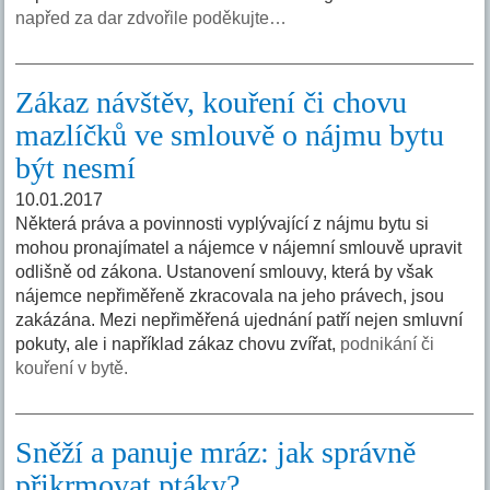
napřed za dar zdvořile poděkujte…
Zákaz návštěv, kouření či chovu
mazlíčků ve smlouvě o nájmu bytu
být nesmí
10.01.2017
Některá práva a povinnosti vyplývající z nájmu bytu si
mohou pronajímatel a nájemce v nájemní smlouvě upravit
odlišně od zákona. Ustanovení smlouvy, která by však
nájemce nepřiměřeně zkracovala na jeho právech, jsou
zakázána. Mezi nepřiměřená ujednání patří nejen smluvní
pokuty, ale i například zákaz chovu zvířat,
podnikání či
kouření v bytě.
Sněží a panuje mráz: jak správně
přikrmovat ptáky?