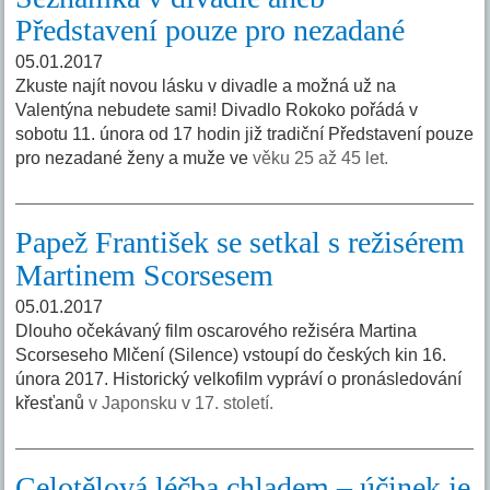
Představení pouze pro nezadané
05.01.2017
Zkuste najít novou lásku v divadle a možná už na
Valentýna nebudete sami! Divadlo Rokoko pořádá v
sobotu 11. února od 17 hodin již tradiční Představení pouze
pro nezadané ženy a muže ve
věku 25 až 45 let.
Papež František se setkal s režisérem
Martinem Scorsesem
05.01.2017
Dlouho očekávaný film oscarového režiséra Martina
Scorseseho Mlčení (Silence) vstoupí do českých kin 16.
února 2017. Historický velkofilm vypráví o pronásledování
křesťanů
v Japonsku v 17. století.
Celotělová léčba chladem – účinek je