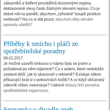
zákazníků a šetření prováděná dozorovými orgány,
deklarované slevy často žádnými slevami nejsou. Co je
dobré mít na paměti, abychom „výhodné“ koupě posléze
nelitovali? Na co si dát pozor,
abychom díky slevám
opravdu ušetřili?
Příběhy k smíchu i pláči ze
spotřebitelské poradny
06.01.2017
Je možné uzavřít smlouvu o nájmu bytu se psem a
požadovat po něm nájemné? Co s autem, které nedokáže
zastavit déšť, jak to ukazovali v reklamě? Existuje zákon
přikazující brát si v potravinách košík? A co když občanský
zákoník vůbec neexistuje? I takové
dotazy řeší poradna
spotřebitelské organizace.
Seznamka v divadle aneb