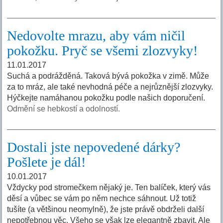
Nedovolte mrazu, aby vám ničil
pokožku. Pryč se všemi zlozvyky!
11.01.2017
Suchá a podrážděná. Taková bývá pokožka v zimě. Může
za to mráz, ale také nevhodná péče a nejrůznější zlozvyky.
Hýčkejte namáhanou pokožku podle našich doporučení.
Odmění se hebkostí a odolností.
Dostali jste nepovedené dárky?
Pošlete je dál!
10.01.2017
Vždycky pod stromečkem nějaký je. Ten balíček, který vás
děsí a vůbec se vám po něm nechce sáhnout. Už totiž
tušíte (a většinou neomylně), že jste právě obdrželi další
nepotřebnou věc. Všeho se však lze elegantně zbavit. Ale