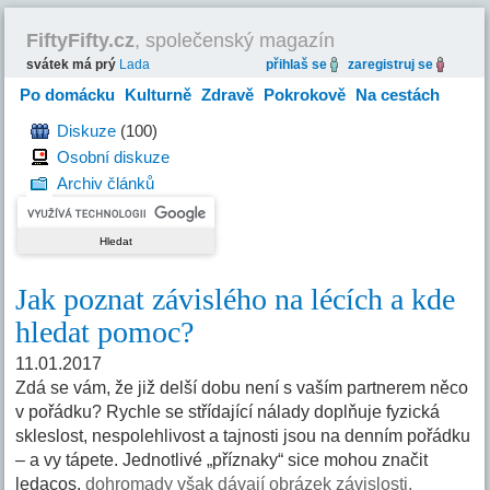
FiftyFifty.cz
, společenský magazín
svátek má prý
Lada
přihlaš se
zaregistruj se
Po domácku
Kulturně
Zdravě
Pokrokově
Na cestách
Hravě
Diskuze
(100)
Osobní diskuze
Archiv článků
Jak poznat závislého na lécích a kde
hledat pomoc?
11.01.2017
Zdá se vám, že již delší dobu není s vaším partnerem něco
v pořádku? Rychle se střídající nálady doplňuje fyzická
skleslost, nespolehlivost a tajnosti jsou na denním pořádku
– a vy tápete. Jednotlivé „příznaky“ sice mohou značit
ledacos,
dohromady však dávají obrázek závislosti.