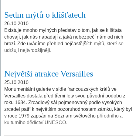
Sedm mýtů o klíšťatech
26.10.2010
Existuje mnoho mylných představ o tom, jak se klíšťata
chovají, jak nás napadají a jaká nebezpečí nám od nich
hrozí. Zde uvádíme přehled nejčastějších
mýtů, které se
udržují nejtvrdošíjněji.
Největší atrakce Versailles
25.10.2010
Monumentální galerie v sídle francouzských králů ve
Versailles dostala před třemi lety svou původní podobu z
roku 1684. Zrcadlový sál pojmenovaný podle vysokých
zrcadel patří k největším pozoruhodnostem zámku, který byl
v roce 1979 zapsán na Seznam světového
přírodního a
kulturního dědictví UNESCO.