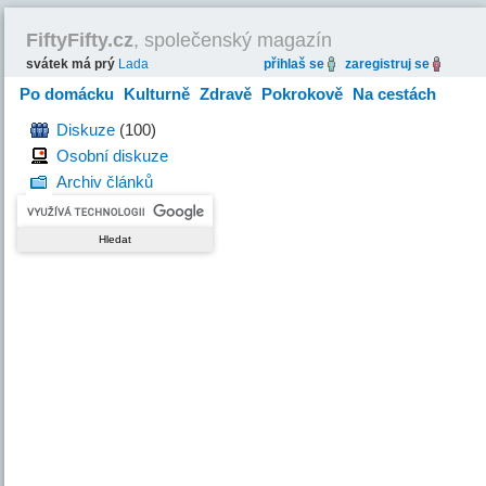
FiftyFifty.cz
, společenský magazín
svátek má prý
Lada
přihlaš se
zaregistruj se
Po domácku
Kulturně
Zdravě
Pokrokově
Na cestách
Hravě
Diskuze
(100)
Osobní diskuze
Archiv článků