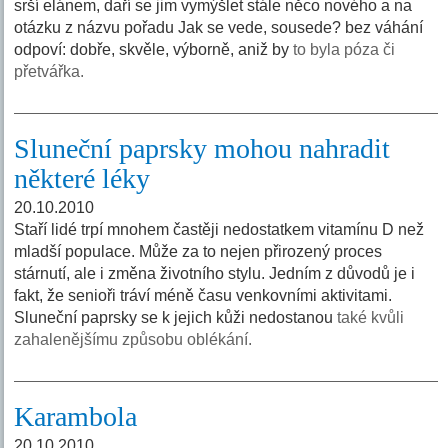
srší elánem, daří se jim vymýšlet stále něco nového a na
otázku z názvu pořadu Jak se vede, sousede? bez váhání
odpoví: dobře, skvěle, výborně, aniž by
to byla póza či
přetvářka.
Sluneční paprsky mohou nahradit
některé léky
20.10.2010
Staří lidé trpí mnohem častěji nedostatkem vitamínu D než
mladší populace. Může za to nejen přirozený proces
stárnutí, ale i změna životního stylu. Jedním z důvodů je i
fakt, že senioři tráví méně času venkovními aktivitami.
Sluneční paprsky se k jejich kůži nedostanou
také kvůli
zahalenějšímu způsobu oblékání.
Karambola
20.10.2010