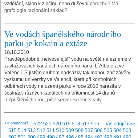
vzdělání, sklon k zločinu nebo duševní
poruchu? Má
grafologie racionální základ?
Ve vodách španělského národního
parku je kokain a extáze
18.10.2010
Pravděpodobně „nejveselejší“ vodu na světě nalezneme v
zavlažovacích kanálech národního parku L´Albufera ve
Valencii. S jistým druhem nadsázky tak mohou znít závěry
výzkumu univerzity ve Valencii, která při kontrolních
odběrech vody na území parku v roce 2010 narazila v
šestnácti různých kanálech na přítomnost 14 druhů
rozpuštěných drog, píše server ScienceDaily.
<< předchozí
522
521
520
519
518
517
516
následující >>
515
514
513
512
511
510
509
508
507
506
505
504
503
502
501
500
499
498
497
496
495
494
493
492
491
490