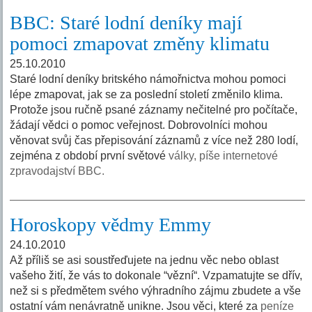
BBC: Staré lodní deníky mají
pomoci zmapovat změny klimatu
25.10.2010
Staré lodní deníky britského námořnictva mohou pomoci
lépe zmapovat, jak se za poslední století změnilo klima.
Protože jsou ručně psané záznamy nečitelné pro počítače,
žádají vědci o pomoc veřejnost. Dobrovolníci mohou
věnovat svůj čas přepisování záznamů z více než 280 lodí,
zejména z období první světové
války, píše internetové
zpravodajství BBC.
Horoskopy vědmy Emmy
24.10.2010
Až příliš se asi soustřeďujete na jednu věc nebo oblast
vašeho žití, že vás to dokonale “vězní“. Vzpamatujte se dřív,
než si s předmětem svého výhradního zájmu zbudete a vše
ostatní vám nenávratně unikne. Jsou věci, které za
peníze