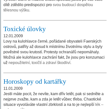
dítě zdědilo predispozici pro
svou budoucí dospělou
tělesnou výšku.
Toxické úlovky
12.01.2009
Lovy na kulohlavce černé, pořádané obyvateli Faerských
ostrovů, patřily až dosud k místnímu životnímu stylu a byly
pověstné svou krutostí. Protesty ochranářů nepomáhaly.
Možná ale kulohlavce zachrání fakt, že jsou pro konzumaci
už
nepoužitelní, toxičtí a zdraví škodliví.
Horoskopy od kartářky
11.01.2009
Jestli máte pocit, že nevíte, kam dřív letět, pak si sedněte a
nejprve zvažte, kam a zda je letět vůbec třeba. Chaotické
situace vyvoláváte vlastní zbrklostí a na to je nejlepší
lék –