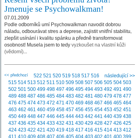
Jmenuje se Psychowalkman!
07.01.2009
Podle odborníků umí Psychowalkman navodit dobrou
náladu, odbourávat stres a deprese, zajistit vnitřní stabilitu,
zlepšit usínání i kvalitu spánku a předně transformovat
osobnost! Musela jsem to tedy
vyzkoušet na vlastní kůži
(vědomí)...
<< předchozí
522
521
520
519
518
517
516
následující >>
515
514
513
512
511
510
509
508
507
506
505
504
503
502
501
500
499
498
497
496
495
494
493
492
491
490
489
488
487
486
485
484
483
482
481
480
479
478
477
476
475
474
473
472
471
470
469
468
467
466
465
464
463
462
461
460
459
458
457
456
455
454
453
452
451
450
449
448
447
446
445
444
443
442
441
440
439
438
437
436
435
434
433
432
431
430
429
428
427
426
425
424
423
422
421
420
419
418
417
416
415
414
413
412
411
410
409
408
407
406
405
404
403
402
401
400
399