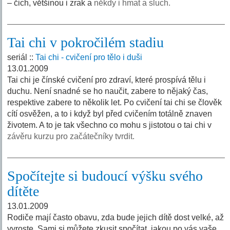
– čich, většinou i zrak a
někdy i hmat a sluch.
Tai chi v pokročilém stadiu
seriál ::
Tai chi - cvičení pro tělo i duši
13.01.2009
Tai chi je čínské cvičení pro zdraví, které prospívá tělu i
duchu. Není snadné se ho naučit, zabere to nějaký čas,
respektive zabere to několik let. Po cvičení tai chi se člověk
cítí osvěžen, a to i když byl před cvičením totálně znaven
životem. A to je tak všechno co mohu s jistotou o tai chi v
závěru kurzu pro začátečníky tvrdit.
Spočítejte si budoucí výšku svého
dítěte
13.01.2009
Rodiče mají často obavu, zda bude jejich dítě dost velké, až
vyroste. Sami si můžete zkusit spočítat, jakou po vás vaše