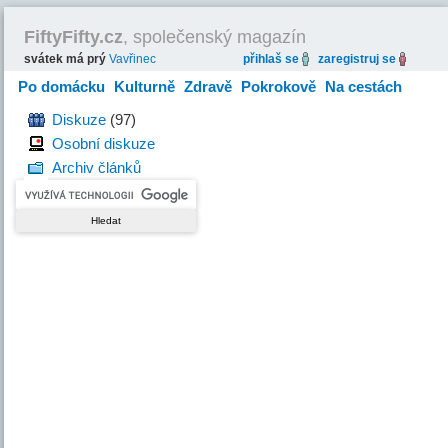
FiftyFifty.cz
, společenský magazín
svátek má prý
Vavřinec
přihlaš se
zaregistruj se
Po domácku
Kulturně
Zdravě
Pokrokově
Na cestách
Hravě
Diskuze
(97)
Osobní diskuze
Archiv článků