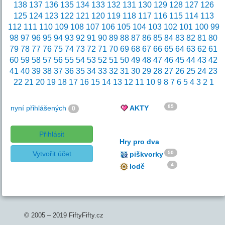
138
137
136
135
134
133
132
131
130
129
128
127
126
125
124
123
122
121
120
119
118
117
116
115
114
113
112
111
110
109
108
107
106
105
104
103
102
101
100
99
98
97
96
95
94
93
92
91
90
89
88
87
86
85
84
83
82
81
80
79
78
77
76
75
74
73
72
71
70
69
68
67
66
65
64
63
62
61
60
59
58
57
56
55
54
53
52
51
50
49
48
47
46
45
44
43
42
41
40
39
38
37
36
35
34
33
32
31
30
29
28
27
26
25
24
23
22
21
20
19
18
17
16
15
14
13
12
11
10
9
8
7
6
5
4
3
2
1
85
nyní přihlášených
AKTY
0
Přihlásit
Hry pro dva
Vytvořit účet
50
piškvorky
4
lodě
© 2005 – 2019 FiftyFifty.cz