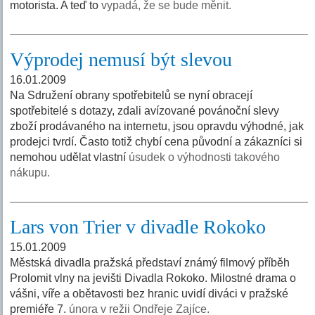
motorista. A teď to
vypadá, že se bude měnit.
Výprodej nemusí být slevou
16.01.2009
Na Sdružení obrany spotřebitelů se nyní obracejí
spotřebitelé s dotazy, zdali avízované povánoční slevy
zboží prodávaného na internetu, jsou opravdu výhodné, jak
prodejci tvrdí. Často totiž chybí cena původní a zákazníci si
nemohou udělat vlastní
úsudek o výhodnosti takového
nákupu.
Lars von Trier v divadle Rokoko
15.01.2009
Městská divadla pražská představí známý filmový příběh
Prolomit vlny na jevišti Divadla Rokoko. Milostné drama o
vášni, víře a obětavosti bez hranic uvidí diváci v pražské
premiéře 7.
února v režii Ondřeje Zajíce.