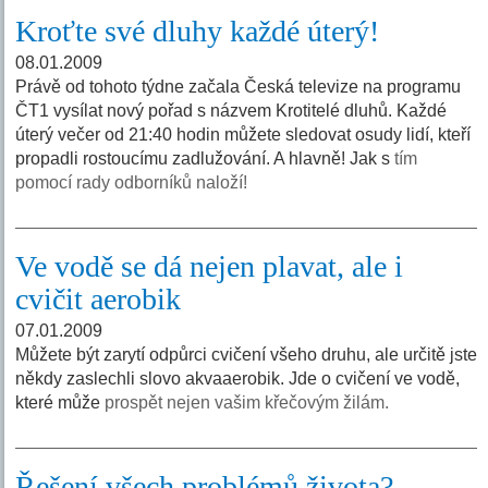
Kroťte své dluhy každé úterý!
08.01.2009
Právě od tohoto týdne začala Česká televize na programu
ČT1 vysílat nový pořad s názvem Krotitelé dluhů. Každé
úterý večer od 21:40 hodin můžete sledovat osudy lidí, kteří
propadli rostoucímu zadlužování. A hlavně! Jak s
tím
pomocí rady odborníků naloží!
Ve vodě se dá nejen plavat, ale i
cvičit aerobik
07.01.2009
Můžete být zarytí odpůrci cvičení všeho druhu, ale určitě jste
někdy zaslechli slovo akvaaerobik. Jde o cvičení ve vodě,
které může
prospět nejen vašim křečovým žilám.
Řešení všech problémů života?