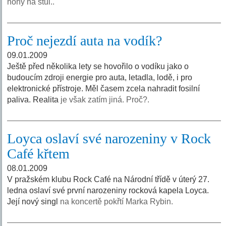
nohy na stůl..
Proč nejezdí auta na vodík?
09.01.2009
Ještě před několika lety se hovořilo o vodíku jako o
budoucím zdroji energie pro auta, letadla, lodě, i pro
elektronické přístroje. Měl časem zcela nahradit fosilní
paliva. Realita
je však zatím jiná. Proč?.
Loyca oslaví své narozeniny v Rock
Café křtem
08.01.2009
V pražském klubu Rock Café na Národní třídě v úterý 27.
ledna oslaví své první narozeniny rocková kapela Loyca.
Její nový singl
na koncertě pokřtí Marka Rybin.