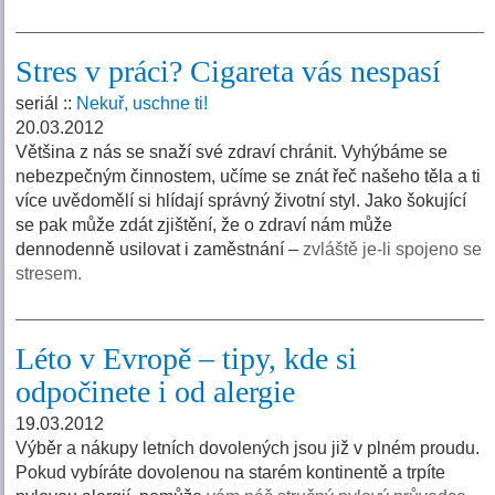
Stres v práci? Cigareta vás nespasí
seriál ::
Nekuř, uschne ti!
20.03.2012
Většina z nás se snaží své zdraví chránit. Vyhýbáme se
nebezpečným činnostem, učíme se znát řeč našeho těla a ti
více uvědomělí si hlídají správný životní styl. Jako šokující
se pak může zdát zjištění, že o zdraví nám může
dennodenně usilovat i zaměstnání –
zvláště je-li spojeno se
stresem.
Léto v Evropě – tipy, kde si
odpočinete i od alergie
19.03.2012
Výběr a nákupy letních dovolených jsou již v plném proudu.
Pokud vybíráte dovolenou na starém kontinentě a trpíte