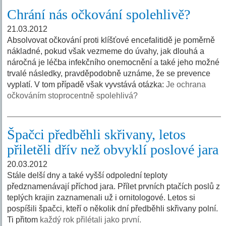
Chrání nás očkování spolehlivě?
21.03.2012
Absolvovat očkování proti klíšťové encefalitidě je poměrně
nákladné, pokud však vezmeme do úvahy, jak dlouhá a
náročná je léčba infekčního onemocnění a také jeho možné
trvalé následky, pravděpodobně uznáme, že se prevence
vyplatí. V tom případě však vyvstává otázka:
Je ochrana
očkováním stoprocentně spolehlivá?
Špačci předběhli skřivany, letos
přiletěli dřív než obvyklí poslové jara
20.03.2012
Stále delší dny a také vyšší odpolední teploty
předznamenávají příchod jara. Přílet prvních ptačích poslů z
teplých krajin zaznamenali už i ornitologové. Letos si
pospíšili špačci, kteří o několik dní předběhli skřivany polní.
Ti přitom
každý rok přilétali jako první.