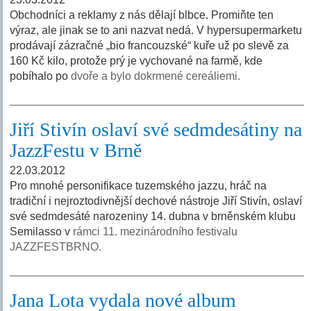
Obchodníci a reklamy z nás dělají blbce. Promiňte ten
výraz, ale jinak se to ani nazvat nedá. V hypersupermarketu
prodávají zázračné „bio francouzské“ kuře už po slevě za
160 Kč kilo, protože prý je vychované na farmě, kde
pobíhalo po
dvoře a bylo dokrmené cereáliemi.
Jiří Stivín oslaví své sedmdesátiny na
JazzFestu v Brně
22.03.2012
Pro mnohé personifikace tuzemského jazzu, hráč na
tradiční i nejroztodivnější dechové nástroje Jiří Stivín, oslaví
své sedmdesáté narozeniny 14. dubna v brněnském klubu
Semilasso v
rámci 11. mezinárodního festivalu
JAZZFESTBRNO.
Jana Lota vydala nové album