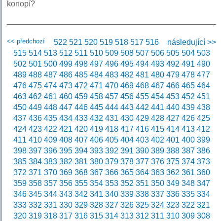
konopí?
<< předchozí
522
521
520
519
518
517
516
následující >>
515
514
513
512
511
510
509
508
507
506
505
504
503
502
501
500
499
498
497
496
495
494
493
492
491
490
489
488
487
486
485
484
483
482
481
480
479
478
477
476
475
474
473
472
471
470
469
468
467
466
465
464
463
462
461
460
459
458
457
456
455
454
453
452
451
450
449
448
447
446
445
444
443
442
441
440
439
438
437
436
435
434
433
432
431
430
429
428
427
426
425
424
423
422
421
420
419
418
417
416
415
414
413
412
411
410
409
408
407
406
405
404
403
402
401
400
399
398
397
396
395
394
393
392
391
390
389
388
387
386
385
384
383
382
381
380
379
378
377
376
375
374
373
372
371
370
369
368
367
366
365
364
363
362
361
360
359
358
357
356
355
354
353
352
351
350
349
348
347
346
345
344
343
342
341
340
339
338
337
336
335
334
333
332
331
330
329
328
327
326
325
324
323
322
321
320
319
318
317
316
315
314
313
312
311
310
309
308