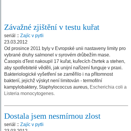
Závažné zjištění v testu kuřat
seriál ::
Zajíc v pytli
23.03.2012
Od prosince 2011 byly v Evropské unii nastaveny limity pro
vybrané druhy salmonel v syrovém drůbežím mase.
Časopis dTest nakoupil 17 kuřat, kuřecích čtvrtek a stehen,
aby spotřebitelé věděli, jak unijní nařízení funguje v praxi.
Bakteriologické vyšetření se zaměřilo i na přítomnost
bakterií, jejichž výskyt není limitován - termofilní
kampylobaktery, Staphylococcus aureus,
Escherichia coli a
Listeria monocytogenes.
Dostala jsem nesmírnou zlost
seriál ::
Zajíc v pytli
23.03.2012