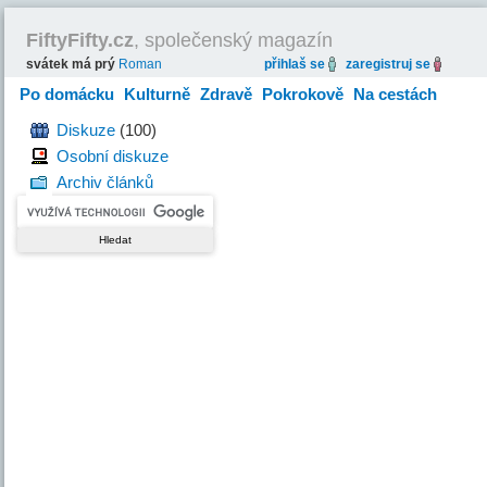
FiftyFifty.cz
, společenský magazín
svátek má prý
Roman
přihlaš se
zaregistruj se
Po domácku
Kulturně
Zdravě
Pokrokově
Na cestách
Hravě
Diskuze
(100)
Osobní diskuze
Archiv článků