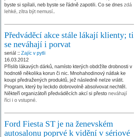
byste si spílali, neb byste se řádně zapotili. Co se dnes
zdá
lehké, zítra být nemusí..
Předváděcí akce stále lákají klienty; ti
se neváhají i porvat
seriál ::
Zajíc v pytli
16.03.2012
Příslib lákavých dárků, namísto kterých obdržíte drobnosti v
hodnotě několika korun či nic. Mnohahodinový nátlak ke
koupi předražených produktů, jež následně nelze vrátit.
Program, který by leckdo dobrovolně absolvovat nechtěl.
Někteří organizátoři předváděcích akcí si přesto
neváhají
říci i o vstupné.
Ford Fiesta ST je na ženevském
autosalonu poprvé k vidění v sériové