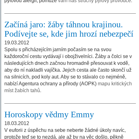
pylovou alergií, pomůže
vám náš stručný pylový průvodce.
Začíná jaro: žáby táhnou krajinou.
Podívejte se, kde jim hrozí nebezpečí
19.03.2012
Spolu s přicházejícím jarním počasím se na svou
každoroční cestu vydávají i obojživelníci. Žáby a čolci se v
následujících dnech začnou hromadně přesouvat k vodě,
aby do ní nakladli vajíčka. Jejich cesta ale často skončí už
na silnicích, pod koly aut. Aby se to stávalo co nejméně,
nabízí Agentura ochrany a přírody (AOPK)
mapu kritických
míst žabích tahů.
Horoskopy vědmy Emmy
18.03.2012
V euforii z úspěchu na sebe neberte žádné úkoly navíc,
protože teď se to nezdá, ale až by na věc došlo, pěkně