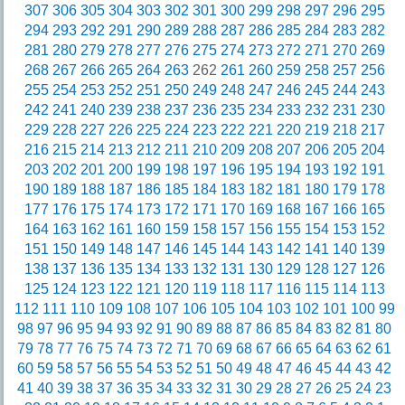
307
306
305
304
303
302
301
300
299
298
297
296
295
294
293
292
291
290
289
288
287
286
285
284
283
282
281
280
279
278
277
276
275
274
273
272
271
270
269
268
267
266
265
264
263
262
261
260
259
258
257
256
255
254
253
252
251
250
249
248
247
246
245
244
243
242
241
240
239
238
237
236
235
234
233
232
231
230
229
228
227
226
225
224
223
222
221
220
219
218
217
216
215
214
213
212
211
210
209
208
207
206
205
204
203
202
201
200
199
198
197
196
195
194
193
192
191
190
189
188
187
186
185
184
183
182
181
180
179
178
177
176
175
174
173
172
171
170
169
168
167
166
165
164
163
162
161
160
159
158
157
156
155
154
153
152
151
150
149
148
147
146
145
144
143
142
141
140
139
138
137
136
135
134
133
132
131
130
129
128
127
126
125
124
123
122
121
120
119
118
117
116
115
114
113
112
111
110
109
108
107
106
105
104
103
102
101
100
99
98
97
96
95
94
93
92
91
90
89
88
87
86
85
84
83
82
81
80
79
78
77
76
75
74
73
72
71
70
69
68
67
66
65
64
63
62
61
60
59
58
57
56
55
54
53
52
51
50
49
48
47
46
45
44
43
42
41
40
39
38
37
36
35
34
33
32
31
30
29
28
27
26
25
24
23