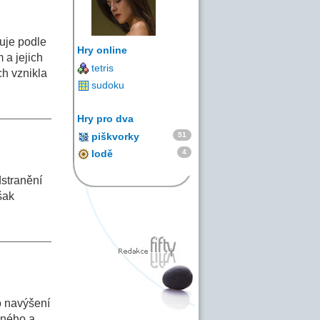
uje podle
Hry online
 a jejich
tetris
ch vznikla
sudoku
Hry pro dva
51
piškvorky
4
lodě
dstranění
šak
o navýšení
dného a