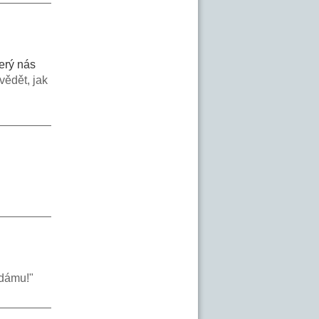
terý nás
vědět, jak
 dámu!"