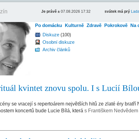
zín
Je právě ±
07.08.2026 17:32
svátek má prý
Lad
Po domácku
Kulturně
Zdravě
Pokrokově
Na 
Diskuze
(100)
Osobní diskuze
Archiv článků
tuál kvintet znovu spolu. I s Lucií Bílo
ny se vracejí s repertoárem největších hitů ze zlaté éry bratř
 hostem koncertů bude Lucie Bílá, která
s Františkem Nedvědem 