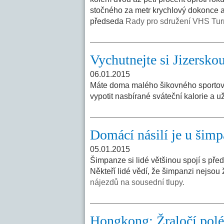
stočného za metr krychlový dokonce at
předseda
Rady pro sdružení VHS Tur
Vychutnejte si Jizerskou
06.01.2015
Máte doma malého šikovného sportovce
vypotit nasbírané sváteční kalorie a u
Domácí násilí je u šim
05.01.2015
Šimpanze si lidé většinou spojí s pře
Někteří lidé vědí, že šimpanzi nejsou 
nájezdů na sousední tlupy.
Hongkong: Žraločí polév