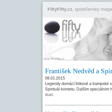
FiftyFifty.cz
, společenský maga
František Nedvěd a Spiri
08.01.2015
Legendy domácí folkové a trampské scé
Spirituál kvintetu. Dalším speciálním
duet.