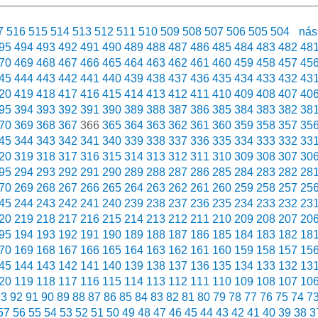
7
516
515
514
513
512
511
510
509
508
507
506
505
504
nás
95
494
493
492
491
490
489
488
487
486
485
484
483
482
48
70
469
468
467
466
465
464
463
462
461
460
459
458
457
45
45
444
443
442
441
440
439
438
437
436
435
434
433
432
43
20
419
418
417
416
415
414
413
412
411
410
409
408
407
40
95
394
393
392
391
390
389
388
387
386
385
384
383
382
38
70
369
368
367
366
365
364
363
362
361
360
359
358
357
35
45
344
343
342
341
340
339
338
337
336
335
334
333
332
33
20
319
318
317
316
315
314
313
312
311
310
309
308
307
30
95
294
293
292
291
290
289
288
287
286
285
284
283
282
28
70
269
268
267
266
265
264
263
262
261
260
259
258
257
25
45
244
243
242
241
240
239
238
237
236
235
234
233
232
23
20
219
218
217
216
215
214
213
212
211
210
209
208
207
20
95
194
193
192
191
190
189
188
187
186
185
184
183
182
18
70
169
168
167
166
165
164
163
162
161
160
159
158
157
15
45
144
143
142
141
140
139
138
137
136
135
134
133
132
13
20
119
118
117
116
115
114
113
112
111
110
109
108
107
10
93
92
91
90
89
88
87
86
85
84
83
82
81
80
79
78
77
76
75
74
7
57
56
55
54
53
52
51
50
49
48
47
46
45
44
43
42
41
40
39
38
3