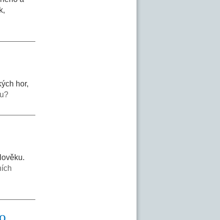
k,
ých hor,
ku?
člověku.
ních
ko