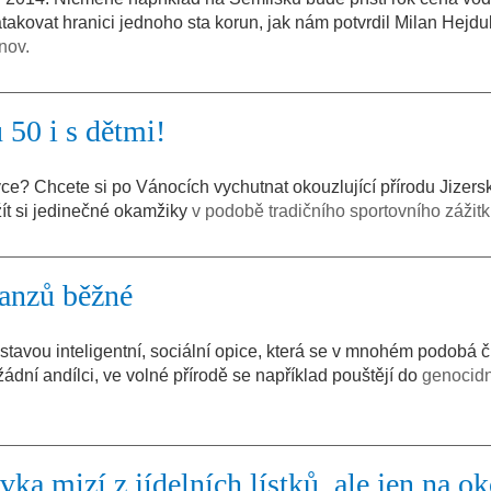
akovat hranici jednoho sta korun, jak nám potvrdil Milan Hejdu
nov.
 50 i s dětmi!
? Chcete si po Vánocích vychutnat okouzlující přírodu Jizersk
žít si jedinečné okamžiky
v podobě tradičního sportovního zážit
panzů běžné
dstavou inteligentní, sociální opice, která se v mnohém podobá 
žádní andílci, ve volné přírodě se například pouštějí do
genocid
ka mizí z jídelních lístků, ale jen na o