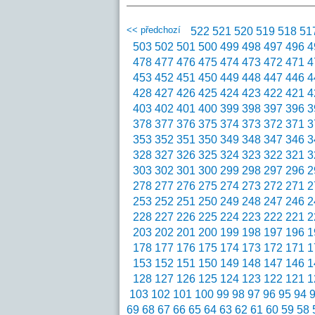
<< předchozí
522
521
520
519
518
51
503
502
501
500
499
498
497
496
4
478
477
476
475
474
473
472
471
4
453
452
451
450
449
448
447
446
4
428
427
426
425
424
423
422
421
4
403
402
401
400
399
398
397
396
3
378
377
376
375
374
373
372
371
3
353
352
351
350
349
348
347
346
3
328
327
326
325
324
323
322
321
3
303
302
301
300
299
298
297
296
2
278
277
276
275
274
273
272
271
2
253
252
251
250
249
248
247
246
2
228
227
226
225
224
223
222
221
2
203
202
201
200
199
198
197
196
1
178
177
176
175
174
173
172
171
1
153
152
151
150
149
148
147
146
1
128
127
126
125
124
123
122
121
1
103
102
101
100
99
98
97
96
95
94
69
68
67
66
65
64
63
62
61
60
59
58