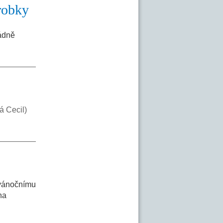
robky
ádně
ká Cecil)
dvánočnímu
na