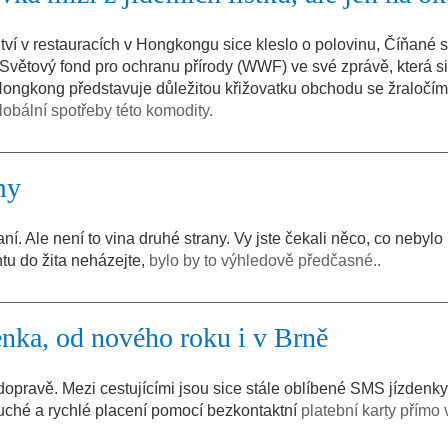
tví v restauracích v Hongkongu sice kleslo o polovinu, Číňané s
 Světový fond pro ochranu přírody (WWF) ve své zprávě, která si
Hongkong představuje důležitou křižovatku obchodu se žraloč
lobální spotřeby této komodity.
my
 Ale není to vina druhé strany. Vy jste čekali něco, co nebylo 
ntu do žita neházejte,
bylo by to výhledově předčasné..
denka, od nového roku i v Brně
dopravě. Mezi cestujícími jsou sice stále oblíbené SMS jízdenky
duché a rychlé placení pomocí bezkontaktní
platební karty přímo 