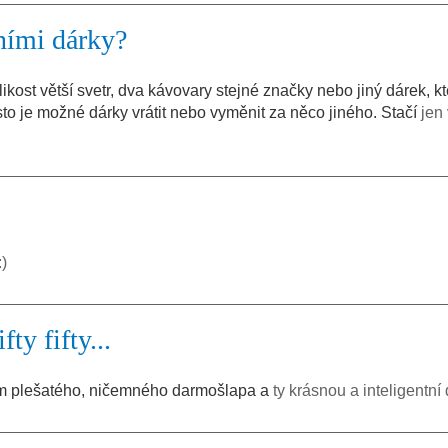
ními dárky?
kost větší svetr, dva kávovary stejné značky nebo jiný dárek, k
to je možné dárky vrátit nebo vyměnit za něco jiného. Stačí
jen 
:)
ty fifty...
ádím plešatého, ničemného darmošlapa a
ty krásnou a inteligentní