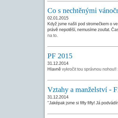
Co s nechtěnými vánoč
02.01.2015
Když jsme našli pod stromečkem o veli
právě nepotěší, nemusíme zoufat. Čas
na to.
PF 2015
31.12.2014
Hlavně
vykročit tou správnou nohou!! 
Vztahy a manželství - Fif
31.12.2014
"Jaképak jsme si fifty fifty! Já podv