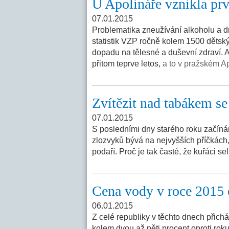
U Apolináře vznikla prv
07.01.2015
Problematika zneužívání alkoholu a d
statistik VZP ročně kolem 1500 dětskýc
dopadu na tělesné a duševní zdraví. A
přitom teprve letos,
a to v pražském Ap
Zvítězit nad tabákem se
07.01.2015
S posledními dny starého roku začínám
zlozvyků bývá na nejvyšších příčkách,
podaří. Proč je tak časté, že kuřáci se
Cena vody v roce 2015 
06.01.2015
Z celé republiky v těchto dnech přic
kolem dvou až pěti procent oproti ro