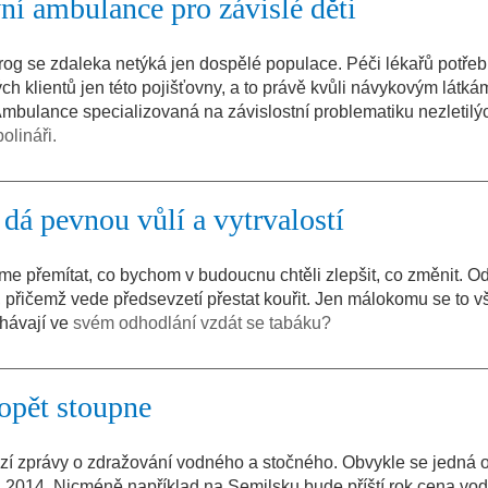
ní ambulance pro závislé děti
rog se zdaleka netýká jen dospělé populace. Péči lékařů potřeb
h klientů jen této pojišťovny, a to právě kvůli návykovým látkám
mbulance specializovaná na závislostní problematiku nezletilý
olináři.
 dá pevnou vůlí a vytrvalostí
e přemítat, co bychom v budoucnu chtěli zlepšit, co změnit. O
 přičemž vede předsevzetí přestat kouřit. Jen málokomu se to v
lhávají ve
svém odhodlání vzdát se tabáku?
opět stoupne
hází zprávy o zdražování vodného a stočného. Obvykle se jedná 
ku 2014. Nicméně například na Semilsku bude příští rok cena vo