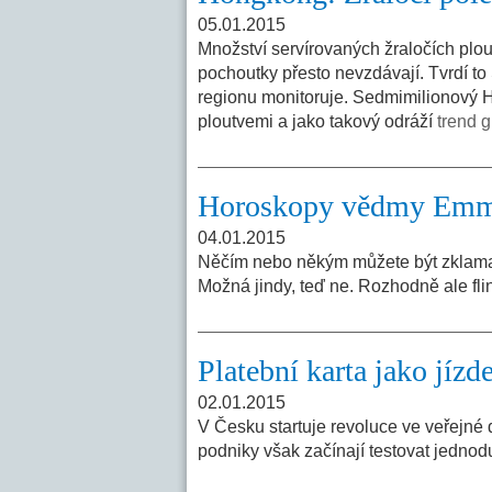
05.01.2015
Množství servírovaných žraločích plou
pochoutky přesto nevzdávají. Tvrdí to
regionu monitoruje. Sedmimilionový 
ploutvemi a jako takový odráží
trend g
Horoskopy vědmy Em
04.01.2015
Něčím nebo někým můžete být zklamaní.
Možná jindy, teď ne. Rozhodně ale fli
Platební karta jako jíz
02.01.2015
V Česku startuje revoluce ve veřejné 
podniky však začínají testovat jedno