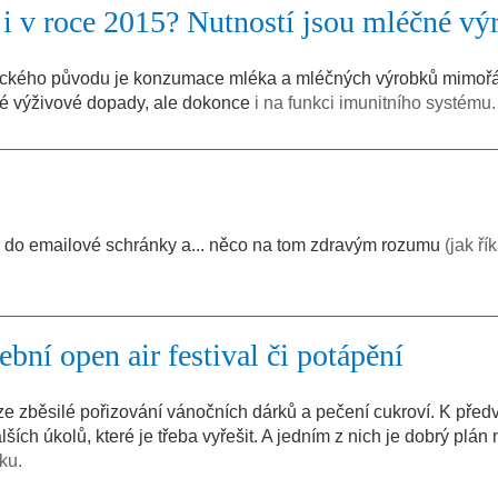
 i v roce 2015? Nutností jsou mléčné vý
tnického původu je konzumace mléka a mléčných výrobků mimoř
é výživové dopady, ale dokonce
i na funkci imunitního systému.
i do emailové schránky a... něco na tom zdravým rozumu
(jak ří
ební open air festival či potápění
e zběsilé pořizování vánočních dárků a pečení cukroví. K pře
lších úkolů, které je třeba vyřešit. A jedním z nich je dobrý plán 
ku.