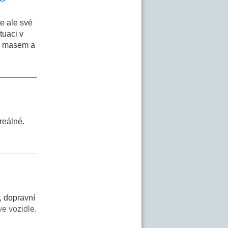
e ale své
tuaci v
ím masem a
reálné.
, dopravní
ve vozidle.