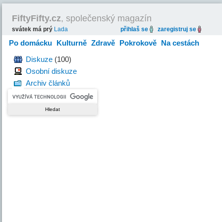
FiftyFifty.cz
, společenský magazín
svátek má prý
Lada
přihlaš se
zaregistruj se
Po domácku
Kulturně
Zdravě
Pokrokově
Na cestách
Hravě
Diskuze
(100)
Osobní diskuze
Archiv článků