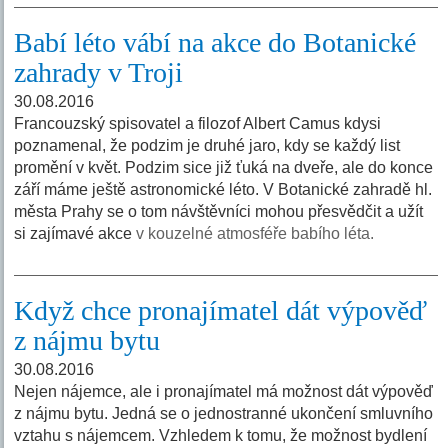
Babí léto vábí na akce do Botanické
zahrady v Troji
30.08.2016
Francouzský spisovatel a filozof Albert Camus kdysi
poznamenal, že podzim je druhé jaro, kdy se každý list
promění v květ. Podzim sice již ťuká na dveře, ale do konce
září máme ještě astronomické léto. V Botanické zahradě hl.
města Prahy se o tom návštěvníci mohou přesvědčit a užít
si zajímavé akce
v kouzelné atmosféře babího léta.
Když chce pronajímatel dát výpověď
z nájmu bytu
30.08.2016
Nejen nájemce, ale i pronajímatel má možnost dát výpověď
z nájmu bytu. Jedná se o jednostranné ukončení smluvního
vztahu s nájemcem. Vzhledem k tomu, že možnost bydlení