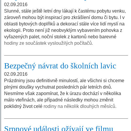
02.09.2016
Slunné, stále ještě letní dny lákají k častému pobytu venku,
zároveň mohou být inspirací pro zkrášlení domu či bytu. I v
oblasti bytových doplňků a dekorací stále více lidí myslí na
ekologii. Proto není již neobvyklým vybavením pohovka z
vyřazených palet, noční stolek z kartonů nebo barevné
hodiny ze součástek vysloužilých počítačů.
Bezpečný návrat do školních lavic
02.09.2016
Prázdniny jsou definitivně minulostí, ale všichni si chceme
plnými doušky vychutnat posledních pár letních dnů.
Nesmíme však zapomínat, že k úrazu dochází v několika
málo vteřinách, ale případné následky mohou změnit
poklidný život celé
rodiny na několik dlouhých měsíců.
Srpnové události ožívají ve filmu