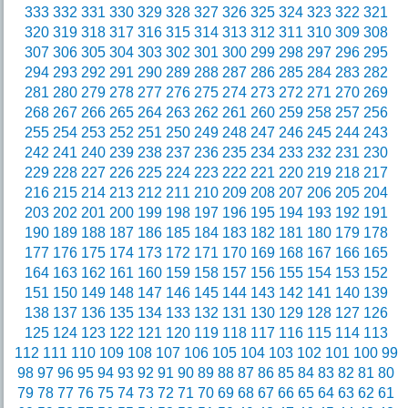
333
332
331
330
329
328
327
326
325
324
323
322
321
320
319
318
317
316
315
314
313
312
311
310
309
308
307
306
305
304
303
302
301
300
299
298
297
296
295
294
293
292
291
290
289
288
287
286
285
284
283
282
281
280
279
278
277
276
275
274
273
272
271
270
269
268
267
266
265
264
263
262
261
260
259
258
257
256
255
254
253
252
251
250
249
248
247
246
245
244
243
242
241
240
239
238
237
236
235
234
233
232
231
230
229
228
227
226
225
224
223
222
221
220
219
218
217
216
215
214
213
212
211
210
209
208
207
206
205
204
203
202
201
200
199
198
197
196
195
194
193
192
191
190
189
188
187
186
185
184
183
182
181
180
179
178
177
176
175
174
173
172
171
170
169
168
167
166
165
164
163
162
161
160
159
158
157
156
155
154
153
152
151
150
149
148
147
146
145
144
143
142
141
140
139
138
137
136
135
134
133
132
131
130
129
128
127
126
125
124
123
122
121
120
119
118
117
116
115
114
113
112
111
110
109
108
107
106
105
104
103
102
101
100
99
98
97
96
95
94
93
92
91
90
89
88
87
86
85
84
83
82
81
80
79
78
77
76
75
74
73
72
71
70
69
68
67
66
65
64
63
62
61