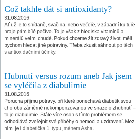
Což takhle dát si antioxidanty?
31.08.2016
Ať už je to snídaně, svačina, nebo večeře, v západní kultuře
hraje prim bílé pečivo. To je však z hlediska vitamínů a
minerálů velmi chudé. Pokud chceme žít zdravý život, měli
bychom hledat jiné potraviny. Třeba zkusit sáhnout
po těch
s antioxidačními účinky.
Hubnutí versus rozum aneb Jak jsem
se vyléčila z diabulimie
31.08.2016
Porucha příjmu potravy, při které ponechává diabetik svou
chorobu záměrně nekompenzovanou ve snaze o zhubnutí –
to je diabulimie. Stále více osob s tímto problémem se
odhodlává zveřejnit své příběhy o nemoci a uzdravení. Mezi
nimi je i
diabetička 1. typu jménem Asha.