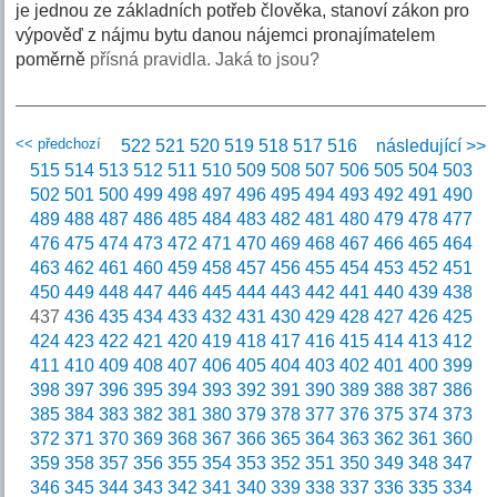
je jednou ze základních potřeb člověka, stanoví zákon pro
výpověď z nájmu bytu danou nájemci pronajímatelem
poměrně
přísná pravidla. Jaká to jsou?
<< předchozí
522
521
520
519
518
517
516
následující >>
515
514
513
512
511
510
509
508
507
506
505
504
503
502
501
500
499
498
497
496
495
494
493
492
491
490
489
488
487
486
485
484
483
482
481
480
479
478
477
476
475
474
473
472
471
470
469
468
467
466
465
464
463
462
461
460
459
458
457
456
455
454
453
452
451
450
449
448
447
446
445
444
443
442
441
440
439
438
437
436
435
434
433
432
431
430
429
428
427
426
425
424
423
422
421
420
419
418
417
416
415
414
413
412
411
410
409
408
407
406
405
404
403
402
401
400
399
398
397
396
395
394
393
392
391
390
389
388
387
386
385
384
383
382
381
380
379
378
377
376
375
374
373
372
371
370
369
368
367
366
365
364
363
362
361
360
359
358
357
356
355
354
353
352
351
350
349
348
347
346
345
344
343
342
341
340
339
338
337
336
335
334