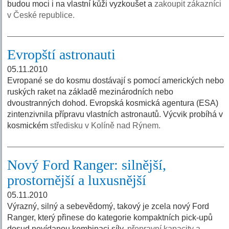
budou moci i na vlastní kůži vyzkoušet a
zakoupit zákazníci
v České republice.
Evropští astronauti
05.11.2010
Evropané se do kosmu dostávají s pomocí amerických nebo
ruských raket na základě mezinárodních nebo
dvoustranných dohod. Evropská kosmická agentura (ESA)
zintenzivnila přípravu vlastních astronautů. Výcvik probíhá v
kosmickém
středisku v Kolíně nad Rýnem.
Nový Ford Ranger: silnější,
prostornější a luxusnější
05.11.2010
Výrazný, silný a sebevědomý, takový je zcela nový Ford
Ranger, který přinese do kategorie kompaktních pick-upů
dosud nevídanou kombinaci síly,
přepravní kapacity a