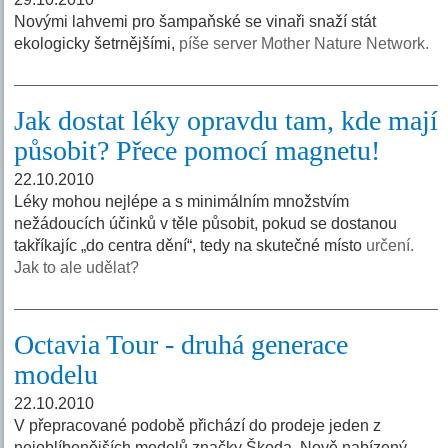
Novými lahvemi pro šampaňské se vinaři snaží stát
ekologicky šetrnějšími,
píše server Mother Nature Network.
Jak dostat léky opravdu tam, kde mají
působit? Přece pomocí magnetu!
22.10.2010
Léky mohou nejlépe a s minimálním množstvím
nežádoucích účinků v těle působit, pokud se dostanou
takříkajíc „do centra dění“, tedy na skutečné místo
určení.
Jak to ale udělat?
Octavia Tour - druhá generace
modelu
22.10.2010
V přepracované podobě přichází do prodeje jeden z
nejoblíbenějších modelů značky Škoda. Nově nabízený