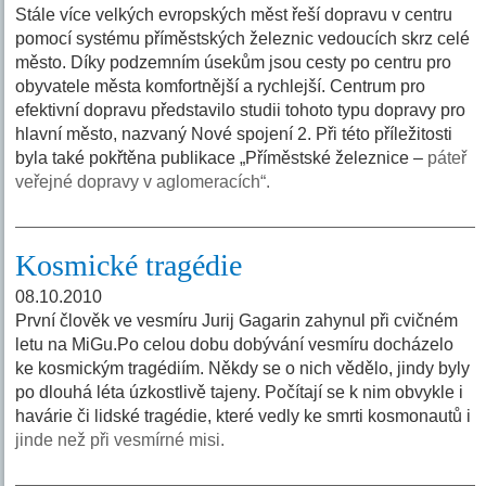
Stále více velkých evropských měst řeší dopravu v centru
pomocí systému příměstských železnic vedoucích skrz celé
město. Díky podzemním úsekům jsou cesty po centru pro
obyvatele města komfortnější a rychlejší. Centrum pro
efektivní dopravu představilo studii tohoto typu dopravy pro
hlavní město, nazvaný Nové spojení 2. Při této příležitosti
byla také pokřtěna publikace „Příměstské železnice –
páteř
veřejné dopravy v aglomeracích“.
Kosmické tragédie
08.10.2010
První člověk ve vesmíru Jurij Gagarin zahynul při cvičném
letu na MiGu.Po celou dobu dobývání vesmíru docházelo
ke kosmickým tragédiím. Někdy se o nich vědělo, jindy byly
po dlouhá léta úzkostlivě tajeny. Počítají se k nim obvykle i
havárie či lidské tragédie, které vedly ke smrti kosmonautů i
jinde než při vesmírné misi.