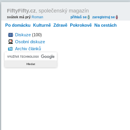
FiftyFifty.cz
, společenský magazín
svátek má prý
Roman
přihlaš se
zaregistruj se
Po domácku
Kulturně
Zdravě
Pokrokově
Na cestách
Hravě
Diskuze
(100)
Osobní diskuze
Archiv článků