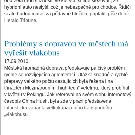
obdržela řadu stížností, ve kterých si lidé stěžovali, že
hybridní auto neslyší, což je nebezpečné pro chodce. Řidiči
si ale budou muset za přídavné hlučítko
připlatit, píše deník
Herald Tribune.
Problémy s dopravou ve městech má
vyřešit vlakobus
17.09.2010
Městská hromadná doprava představuje palčivý problém
rychle se rozvíjejících aglomerací. Otázka snadné a rychlé
přepravy velkého počtu cestujících byla řešena i na
třináctém Mezinárodním „high-tech“ veletrhu, který probíhal
v květnu v Pekingu. Jak referoval na svém webu internetový
časopis China Hush, byla zde v praxi představena
futuristická varianta velkokapacitního transportního
„vlakobusu“.