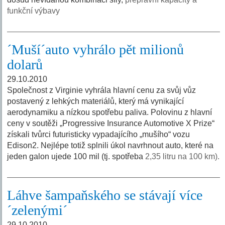
funkční výbavy
´Muší´auto vyhrálo pět milionů
dolarů
29.10.2010
Společnost z Virginie vyhrála hlavní cenu za svůj vůz
postavený z lehkých materiálů, který má vynikající
aerodynamiku a nízkou spotřebu paliva. Polovinu z hlavní
ceny v soutěži „Progressive Insurance Automotive X Prize“
získali tvůrci futuristicky vypadajícího „mušího“ vozu
Edison2. Nejlépe totiž splnili úkol navrhnout auto, které na
jeden galon ujede 100 mil (tj. spotřeba
2,35 litru na 100 km).
Láhve šampaňského se stávají více
´zelenými´
29.10.2010