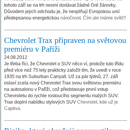
tohoto září se na trh nesmí dodávat žádné čiré žárovky.
Důvodem jejich odchodu je, že nesplňují Evropskou unií
předepsanou energetickou
náročnost. Čím ale máme svítit?
Chevrolet Trax připraven na světovou
premiéru v Paříži
24.08.2012
Je třeba říci, že Chevrolet o SUV něco ví, protože tuto třídu
před více než 75 lety prakticky založil tím, že uvedl v roce
1935 na trh Suburban Carryall. Už za pár týdnů, 27. září
oslaví zcela nový Chevrolet Trax svou světovou premiéru
na autosalonu v Paříži, což představuje první vstup
Chevroletu do rychle rostoucího segmentu malých SUV.
Trax doplní nabídku stylových SUV
Chevrolet, kde už je
Captiva.