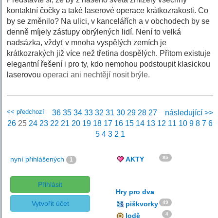
kontaktní čočky a také laserové operace krátkozrakosti. Co
by se změnilo? Na ulici, v kancelářích a v obchodech by se
denně míjely zástupy obrýlených lidí. Není to velká
nadsázka, vždyť v mnoha vyspělých zemích je
krátkozrakých již více než třetina dospělých. Přitom existuje
elegantní řešení i pro ty, kdo nemohou podstoupit klasickou
laserovou
operaci ani nechtějí nosit brýle.
<< předchozí
36
35
34
33
32
31
30
29
28
27
následující >>
26
25
24
23
22
21
20
19
18
17
16
15
14
13
12
11
10
9
8
7
6
5
4
3
2
1
85
nyní přihlášených
AKTY
1
Přihlásit
Hry pro dva
Vytvořit účet
49
piškvorky
4
lodě