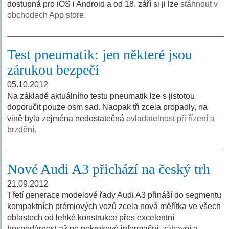
dostupná pro iOS i Android a od 18. září si ji lze
stáhnout v
obchodech App store.
Test pneumatik: jen některé jsou
zárukou bezpečí
05.10.2012
Na základě aktuálního testu pneumatik lze s jistotou
doporučit pouze osm sad. Naopak tři zcela propadly, na
vině byla zejména nedostatečná
ovladatelnost při řízení a
brzdění.
Nové Audi A3 přichází na český trh
21.09.2012
Třetí generace modelové řady Audi A3 přináší do segmentu
kompaktních prémiových vozů zcela nová měřítka ve všech
oblastech od lehké konstrukce přes excelentní
hospodárnost až po pokrokové informační, zábavní a