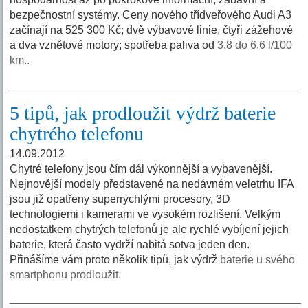
bezpečnostní systémy. Ceny nového třídveřového Audi A3
začínají na 525 300 Kč; dvě výbavové linie, čtyři zážehové
a dva vznětové motory; spotřeba paliva od
3,8 do 6,6 l/100
km..
5 tipů, jak prodloužit výdrž baterie
chytrého telefonu
14.09.2012
Chytré telefony jsou čím dál výkonnější a vybavenější.
Nejnovější modely představené na nedávném veletrhu IFA
jsou již opatřeny superrychlými procesory, 3D
technologiemi i kamerami ve vysokém rozlišení. Velkým
nedostatkem chytrých telefonů je ale rychlé vybíjení jejich
baterie, která často vydrží nabitá sotva jeden den.
Přinášíme vám proto několik tipů, jak výdrž
baterie u svého
smartphonu prodloužit.