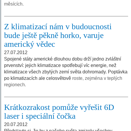
měsících.
Z klimatizací nám v budoucnosti
bude ještě pěkně horko, varuje
americký vědec
27.07.2012
Spojené státy americké dlouhou dobu drží jedno zvláštní
prvenství: jejich klimatizace spotřebují víc energie, než
klimatizace všech zbylých zemí světa dohromady. Poptávka
po klimatizacích ale celosvětově
roste, zejména v teplých
regionech.
Krátkozrakost pomůže vyřešit 6D
laser i speciální čočka
20.07.2012
Představte si, že by z našeho světa zmizely všechny