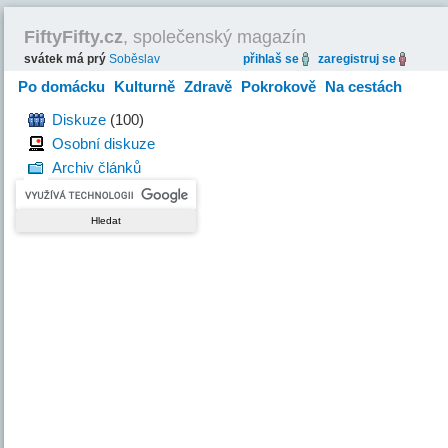
FiftyFifty.cz
, společenský magazín
svátek má prý
Soběslav
přihlaš se
zaregistruj se
Po domácku
Kulturně
Zdravě
Pokrokově
Na cestách
Hravě
Diskuze
(100)
Osobní diskuze
Archiv článků