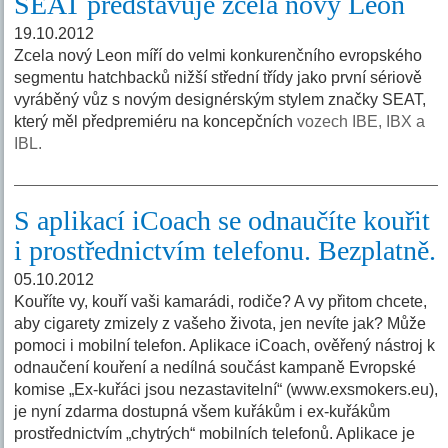
SEAT představuje zcela nový Leon
19.10.2012
Zcela nový Leon míří do velmi konkurenčního evropského
segmentu hatchbacků nižší střední třídy jako první sériově
vyráběný vůz s novým designérským stylem značky SEAT,
který měl předpremiéru na koncepčních
vozech IBE, IBX a
IBL.
S aplikací iCoach se odnaučíte kouřit
i prostřednictvím telefonu. Bezplatně.
05.10.2012
Kouříte vy, kouří vaši kamarádi, rodiče? A vy přitom chcete,
aby cigarety zmizely z vašeho života, jen nevíte jak? Může
pomoci i mobilní telefon. Aplikace iCoach, ověřený nástroj k
odnaučení kouření a nedílná součást kampaně Evropské
komise „Ex-kuřáci jsou nezastavitelní“ (www.exsmokers.eu),
je nyní zdarma dostupná všem kuřákům i ex-kuřákům
prostřednictvím „chytrých“ mobilních telefonů. Aplikace je