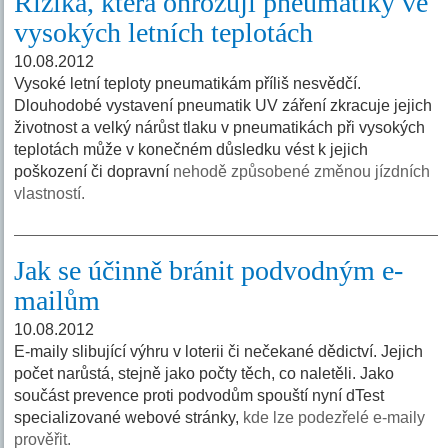
Rizika, která ohrožují pneumatiky ve
vysokých letních teplotách
10.08.2012
Vysoké letní teploty pneumatikám příliš nesvědčí.
Dlouhodobé vystavení pneumatik UV záření zkracuje jejich
životnost a velký nárůst tlaku v pneumatikách při vysokých
teplotách může v konečném důsledku vést k jejich
poškození či dopravní
nehodě způsobené změnou jízdních
vlastností.
Jak se účinně bránit podvodným e-
mailům
10.08.2012
E-maily slibující výhru v loterii či nečekané dědictví. Jejich
počet narůstá, stejně jako počty těch, co naletěli. Jako
součást prevence proti podvodům spouští nyní dTest
specializované webové stránky,
kde lze podezřelé e-maily
prověřit.