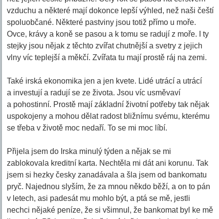
vzduchu a některé mají dokonce lepší výhled, než naši čeští
spoluobčané. Některé pastviny jsou totiž přímo u moře.
Ovce, krávy a koně se pasou a k tomu se radují z moře. I ty
stejky jsou nějak z těchto zvířat chutnější a svetry z jejich
vlny víc teplejší a měkčí. Zvířata tu mají prostě ráj na zemi.
Také irská ekonomika jen a jen kvete. Lidé utrácí a utrácí
a investují a radují se ze života. Jsou víc usměvaví
a pohostinní. Prostě mají základní životní potřeby tak nějak
uspokojeny a mohou dělat radost bližnímu svému, kterému
se třeba v životě moc nedaří. To se mi moc líbí.
Přijela jsem do Irska minulý týden a nějak se mi
zablokovala kreditní karta. Nechtěla mi dát ani korunu. Tak
jsem si hezky česky zanadávala a šla jsem od bankomatu
pryč. Najednou slyším, že za mnou někdo běží, a on to pán
v letech, asi padesát mu mohlo být, a ptá se mě, jestli
nechci nějaké peníze, že si všimnul, že bankomat byl ke mě