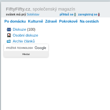
FiftyFifty.cz
, společenský magazín
svátek má prý
Soběslav
přihlaš se
zaregistruj se
Po domácku
Kulturně
Zdravě
Pokrokově
Na cestách
Hravě
Diskuze
(100)
Osobní diskuze
Archiv článků