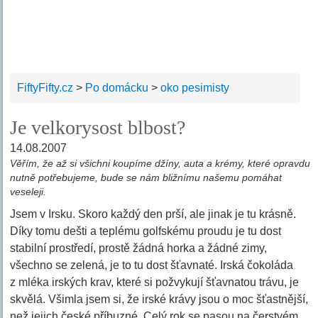
FiftyFifty.cz
>
Po domácku
>
oko pesimisty
Je velkorysost blbost?
14.08.2007
Věřím, že až si všichni koupíme džíny, auta a krémy, které opravdu
nutně potřebujeme, bude se nám bližnímu našemu pomáhat
veseleji.
Jsem v Irsku. Skoro každý den prší, ale jinak je tu krásně.
Díky tomu dešti a teplému golfskému proudu je tu dost
stabilní prostředí, prostě žádná horka a žádné zimy,
všechno se zelená, je to tu dost šťavnaté. Irská čokoláda
z mléka irských krav, které si požvykují šťavnatou trávu, je
skvělá. Všimla jsem si, že irské krávy jsou o moc šťastnější,
než jejich české příbuzné. Celý rok se pasou na čerstvém