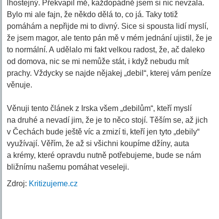
lhostejný. Překvapil mě, každopádně jsem si nic nevzala.
Bylo mi ale fajn, že někdo dělá to, co já. Taky totiž
pomáhám a nepřijde mi to divný. Sice si spousta lidí myslí,
že jsem magor, ale tento pán mě v mém jednání ujistil, že je
to normální. A udělalo mi fakt velkou radost, že, ač daleko
od domova, nic se mi nemůže stát, i když nebudu mít
prachy. Vždycky se najde nějakej „debil“, kterej vám peníze
věnuje.
Věnuji tento článek z Irska všem „debilům“, kteří myslí
na druhé a nevadí jim, že je to něco stojí. Těším se, až jich
v Čechách bude ještě víc a zmizí ti, kteří jen tyto „debily“
využívají. Věřím, že až si všichni koupíme džíny, auta
a krémy, které opravdu nutně potřebujeme, bude se nám
bližnímu našemu pomáhat veseleji.
Zdroj:
Kritizujeme.cz