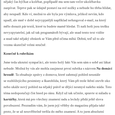
nějaký čas hýčkat a kolébat, popřípadě mu sem tam večer ukolébavku
zazpívat. Teprve pak se údajně postaví na své nožky a nebude ho třeba hlídat,
aby neupadl. Kdo ví, možná to ale byla jen výmluva, jelikož nevím, kdo
upadl, ale mně v době nejvypjatější například nefungoval e-mail, na který
mělo dorazit pár textů, které tu budete marně hledat. Ti naši hoši jsou trošku
nevyzpytatelní, jak už tak programátoři bývají, ale snad tento text vidíte
a snad také nějaký obrázek se Vám před očima míhá. Dobrá, teď už to ale
vezmu skutečně velmi stručně.
Konečně k rubrikám
Jsme teda ukrutní sympaťáci, ale tento holý fakt Vás sem sám o sobě asi lákat
nebude. Možná by vás ale mohla zaujmout první rubrika s názvem
Na domácí
hroudě
. Ta obsahuje zprávy z domova, které zahrnují pohled neustále
se rozhlížejícího pesimisty a škarohlída, který Vám při troše štěstí otevře oko
nebo ukáže nový pohled na nějaký právě se dějící nesmysl našeho stáda. Toto
téma nedoporučuji číst hned po ránu. Když už tak učiníte, spravte si náladu u
kartářky
, která má pro všechny znamení radu a leckdy přidá ještě slova
povzbuzení. Prozradím vám, že jsem její věštby do magazínu přijala také
proto, že se až neuvěřitelně trefila do mého znamení. A to jsem absolutní