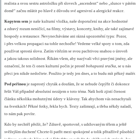
realista a svou sestru astroložku při slovech „ascendent“ nebo „slunce v pátém
domě“ začnu mlátit po hlavě z důvodu své agresivní a alergické reakce.
Kopytem sem
je naše kulturní vložka, naše doporučení na akce hodnotné
a zdravý rozum neničící, na filmy, výstavy, koncerty, knihy, ale také zajímavé
hospody a restaurace. Nevynecháváme ani rázná upozornění typu: Pozor,
i přes velkou propagaci na tohle nechoďte! Vedeme velké spory o tom, zda
používat sprostá slova. Zatím vítězím se svou pachtivou snahou o úroveň
a jakou takous solidnost. Říkám všem, aby nazývali věci pravými jmény, ale
označení, že ten či onen kulturní počin je prostě
bohapustá sračka
, se u nás
přeci jen nikde nedočtete. Použito je tedy jen dnes, a to budu mít pěkný malér.
Pod peřinou
je naprostý chyták a doufám, že se nebude čepýřit či dokonce
řešit Váš případně absolutní nezájem o toto téma. Naši hoši zjistí čtenost
článku několika mohutnými údery v klávesy. Tak abychom vás nenachytali
na švestkách! Pěkné fotky, řekla bych. Texty zašimrají, a třeba někdy naladí,
to nám pak povíte.
Kdo by nechtěl přežít, že? Zdravě, sportovně, s udržovaným tělem a ještě
svěžejším duchem! Chcete-li patřit mezi spokojené a tolik přitažlivě působící