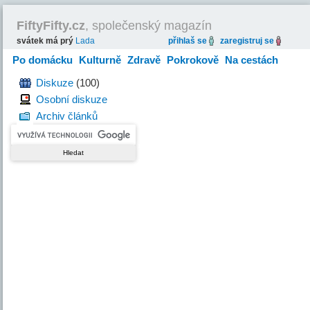
FiftyFifty.cz
, společenský magazín
svátek má prý
Lada
přihlaš se
zaregistruj se
Po domácku
Kulturně
Zdravě
Pokrokově
Na cestách
Hravě
Diskuze
(100)
Osobní diskuze
Archiv článků