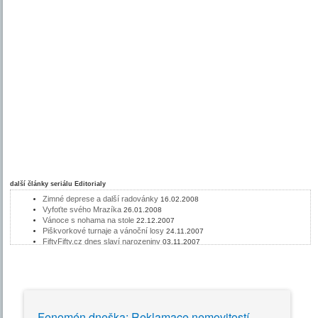
další články seriálu
Editorialy
Zimné deprese a další radovánky
16.02.2008
Vyfoťte svého Mrazíka
26.01.2008
Vánoce s nohama na stole
22.12.2007
Piškvorkové turnaje a vánoční losy
24.11.2007
FiftyFifty.cz dnes slaví narozeniny
03.11.2007
Pochytejte si u nás vánoční dárky!
27.10.2007
Program TV pod sítem
26.05.2007
Editorial na mateřské dovolené
09.05.2007
Pusinky - růžový film?
14.04.2007
Sobotní editorial
31.03.2007
Božské jaro
17.03.2007
Fenomén dneška: Reklamace nemovitostí
Losy se opět budou množit
03.03.2007