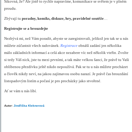
Šikovná, že? Ale jistě to rychle napravíme, komunikace se světem je v plném
proudu.
Zbývají tu
poradny, komiks, diskuze, hry, pravidelné soutěže
…
Registrujte se a brouzdejte
Nezbývá mi, než Vám poradit, abyste se zaregistrovali, jelikož jen tak se u nás
můžete zúčastnit všech radovánek.
Registrace
obnáší zadání jen několika
málo základních informací a celá akce nezabere víc než několik vteřin. Zvolte
si tedy Váš nick, jste tu mezi prvními, a tak máte velkou šanci, že právě tu Vaši
oblíbenou přezdívku ještě nikdo nepoužívá. Pak se tu u nás můžete procházet
a člověk nikdy neví, na jakou zajímavou osobu narazí. Je právě čas brouzdání
listopadovým listím a počasí je pro procházky jako stvořené.
Ať se vám u nás líbí.
Autor:
Jindřiška Kleknerová