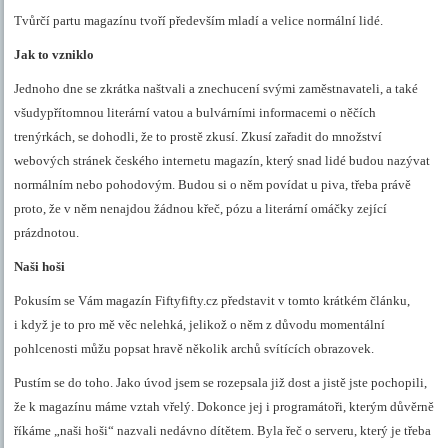
Tvůrčí partu magazínu tvoří především mladí a velice normální lidé.
Jak to vzniklo
Jednoho dne se zkrátka naštvali a znechucení svými zaměstnavateli, a také
všudypřítomnou literární vatou a bulvárními informacemi o něčích
trenýrkách, se dohodli, že to prostě zkusí. Zkusí zařadit do množství
webových stránek českého internetu magazín, který snad lidé budou nazývat
normálním nebo pohodovým. Budou si o něm povídat u piva, třeba právě
proto, že v něm nenajdou žádnou křeč, pózu a literární omáčky zející
prázdnotou.
Naši hoši
Pokusím se Vám magazín Fiftyfifty.cz představit v tomto krátkém článku,
i když je to pro mě věc nelehká, jelikož o něm z důvodu momentální
pohlcenosti můžu popsat hravě několik archů svítících obrazovek.
Pustím se do toho. Jako úvod jsem se rozepsala již dost a jistě jste pochopili,
že k magazínu máme vztah vřelý. Dokonce jej i programátoři, kterým důvěrně
říkáme „naši hoši“ nazvali nedávno dítětem. Byla řeč o serveru, který je třeba