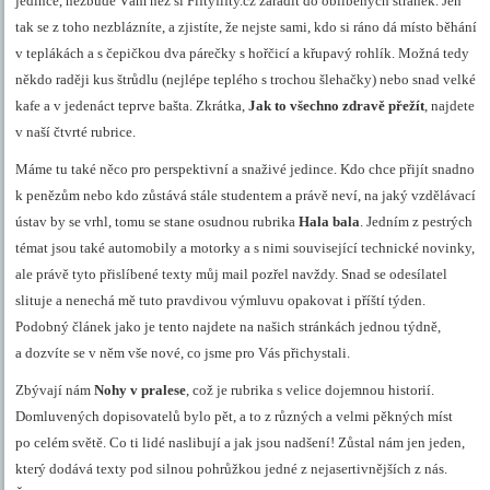
jedince, nezbude Vám než si Fiftyfifty.cz zařadit do oblíbených stránek. Jen
tak se z toho nezblázníte, a zjistíte, že nejste sami, kdo si ráno dá místo běhání
v teplákách a s čepičkou dva párečky s hořčicí a křupavý rohlík. Možná tedy
někdo raději kus štrůdlu (nejlépe teplého s trochou šlehačky) nebo snad velké
kafe a v jedenáct teprve bašta. Zkrátka,
Jak to všechno zdravě přežít
, najdete
v naší čtvrté rubrice.
Máme tu také něco pro perspektivní a snaživé jedince. Kdo chce přijít snadno
k penězům nebo kdo zůstává stále studentem a právě neví, na jaký vzdělávací
ústav by se vrhl, tomu se stane osudnou rubrika
Hala bala
. Jedním z pestrých
témat jsou také automobily a motorky a s nimi související technické novinky,
ale právě tyto přislíbené texty můj mail pozřel navždy. Snad se odesílatel
slituje a nenechá mě tuto pravdivou výmluvu opakovat i příští týden.
Podobný článek jako je tento najdete na našich stránkách jednou týdně,
a dozvíte se v něm vše nové, co jsme pro Vás přichystali.
Zbývají nám
Nohy v pralese
, což je rubrika s velice dojemnou historií.
Domluvených dopisovatelů bylo pět, a to z různých a velmi pěkných míst
po celém světě. Co ti lidé naslibují a jak jsou nadšení! Zůstal nám jen jeden,
který dodává texty pod silnou pohrůžkou jedné z nejasertivnějších z nás.