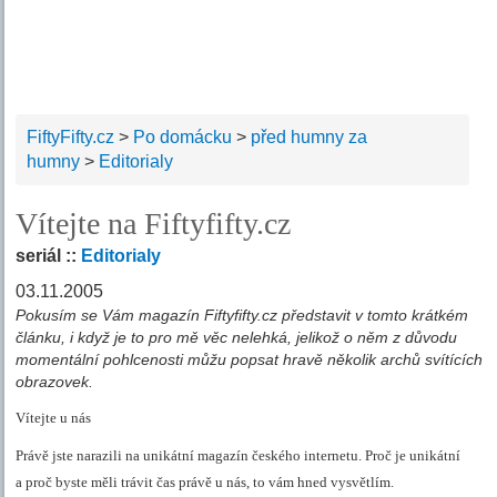
FiftyFifty.cz
>
Po domácku
>
před humny za
humny
>
Editorialy
Vítejte na Fiftyfifty.cz
seriál ::
Editorialy
03.11.2005
Pokusím se Vám magazín Fiftyfifty.cz představit v tomto krátkém
článku, i když je to pro mě věc nelehká, jelikož o něm z důvodu
momentální pohlcenosti můžu popsat hravě několik archů svítících
obrazovek.
Vítejte u nás
Právě jste narazili na unikátní magazín českého internetu. Proč je unikátní
a proč byste měli trávit čas právě u nás, to vám hned vysvětlím.