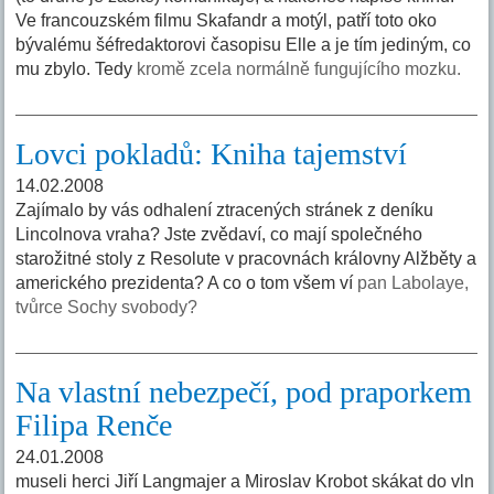
Ve francouzském filmu Skafandr a motýl, patří toto oko
bývalému šéfredaktorovi časopisu Elle a je tím jediným, co
mu zbylo. Tedy
kromě zcela normálně fungujícího mozku.
Lovci pokladů: Kniha tajemství
14.02.2008
Zajímalo by vás odhalení ztracených stránek z deníku
Lincolnova vraha? Jste zvědaví, co mají společného
starožitné stoly z Resolute v pracovnách královny Alžběty a
amerického prezidenta? A co o tom všem ví
pan Labolaye,
tvůrce Sochy svobody?
Na vlastní nebezpečí, pod praporkem
Filipa Renče
24.01.2008
museli herci Jiří Langmajer a Miroslav Krobot skákat do vln