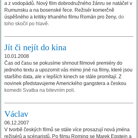
a z vodopádů. Nový film dobrodružného žánru se natáčel v
Rumunsku a na bosenské řece. Režisér komerčně
úspěšného a kritiky trhaného filmu Román pro ženy,
do
toho skočil po hlavě.
Jít či nejít do kina
10.01.2008
Čas od času se pokusíme shrnout filmové premiéry do
jednoho textu a upozornit vás mimo jiné na filmy, které jsou
staršího data, ale v lepších kinech se stále promítají. Z
novinek představujeme Amerického gangstera a českou
komedii Svatba na bitevním poli.
Václav
06.12.2007
V tvorbě českých filmů se stále více prosazují nová jména
režisérů a scénaristů. Po filmu Roming se Marek Epstein a