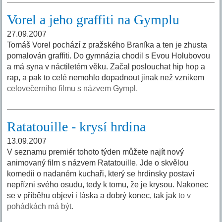
Vorel a jeho graffiti na Gymplu
27.09.2007
Tomáš Vorel pochází z pražského Braníka a ten je zhusta
pomalován graffiti. Do gymnázia chodil s Evou Holubovou
a má syna v náctiletém věku. Začal poslouchat hip hop a
rap, a pak to celé nemohlo dopadnout jinak než vznikem
celovečerního filmu s názvem Gympl.
Ratatouille - krysí hrdina
13.09.2007
V seznamu premiér tohoto týden můžete najít nový
animovaný film s názvem Ratatouille. Jde o skvělou
komedii o nadaném kuchaři, který se hrdinsky postaví
nepřízni svého osudu, tedy k tomu, že je krysou. Nakonec
se v příběhu objeví i láska a dobrý konec, tak jak
to v
pohádkách má být.