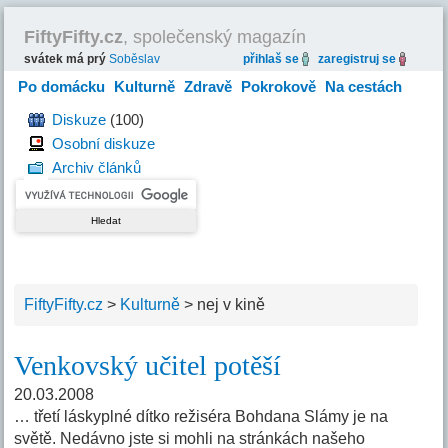
FiftyFifty.cz
, společenský magazín
svátek má prý
Soběslav
přihlaš se
zaregistruj se
Po domácku
Kulturně
Zdravě
Pokrokově
Na cestách
Hravě
Diskuze
(100)
Osobní diskuze
Archiv článků
FiftyFifty.cz
>
Kulturně
>
nej v kině
Venkovský učitel potěší
20.03.2008
… třetí láskyplné dítko režiséra Bohdana Slámy je na
světě. Nedávno jste si mohli na stránkách našeho