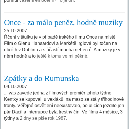
pohnul
vašemi emocemi? To je on.
Once - za málo peněz, hodně muziky
25.10.2007
Řčení v titulku je v případě irského filmu Once na místě.
Film o Glenu Hansardovi a Markétě Irglové byl točen na
ulicích v Dublinu a s účastí mnoha neherců. A muziky je v
něm hodně a to
ještě k tomu velmi pěkné.
Zpátky a do Rumunska
04.10.2007
... vás zavede jedna z filmových premiér tohoto týdne.
Kentky se kupovali u vexláků, na maso se stály tříhodinové
fronty. Věřejné osvětlení neexistovalo, po ulicích jezdilo jen
pár Dacií a interrupce byla trestný čin. Ve filmu 4 měsíce, 3
týdny a 2
dny se píše rok 1987.