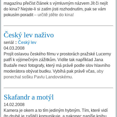
magazínu přečíst článek s výmluvným názvem Jít či nejít
do kina? Nejste-li si zatím jisti rozhodnutím, pak se vám
pokusím poradit
– určitě jděte do kina!
Český lev naživo
seriál ::
Český lev
04.03.2008
Projít oslavou českého filmu v prostorách pražské Lucerny
patří k výjimečným zážitkům. Vidíte tak například Jana
Budaře mezi fotografy, který má právě podle slov hlavního
moderátora obývat budku. Vybíhá pak právě včas,
aby
ponechal sošku Pavlu Landovskému.
Skafandr a motýl
14.02.2008
Kamera je okem a to tím jediným hybným. Tím, které vidí
(to druhé je zašité) komunikuje, a nakonec napíše knihu.