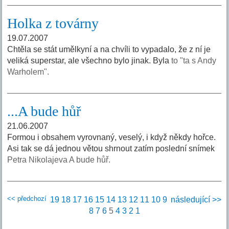
Holka z továrny
19.07.2007
Chtěla se stát umělkyní a na chvíli to vypadalo, že z ní je
veliká superstar, ale všechno bylo jinak. Byla
to "ta s Andy
Warholem".
...A bude hůř
21.06.2007
Formou i obsahem vyrovnaný, veselý, i když někdy hořce.
Asi tak se dá jednou větou shrnout zatím poslední snímek
Petra Nikolajeva A bude hůř.
<< předchozí
19
18
17
16
15
14
13
12
11
10
9
následující >>
8
7
6
5
4
3
2
1