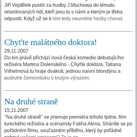
Jiří Vejdělek pustili za hudby J.Muchowa do tématu
retardovaných lidí, kteří jsou tu s námi a kterým je třeba
odpustit. Když už se k
nim tedy neumíme hezky chovat.
Chyťte malátného doktora!
29.11.2007
Do kin právě přichází nová česká komedie debutujícího
režiséra Martina Dolenského - Chyťte doktora. Tatiana
Vilhelmová tu hraje dvakrát, jednou naivní blondýnu a
podruhé černovlásku s krutým výrazem.
Na druhé straně
15.11.2007
"Na druhé straně" se jmenuje premiéra tohoto týdne, film
tureckého režiséra a scénaristy Fatiha Akina. Sháníte se po
pořádném filmu, současném příběhu, který by pořádné