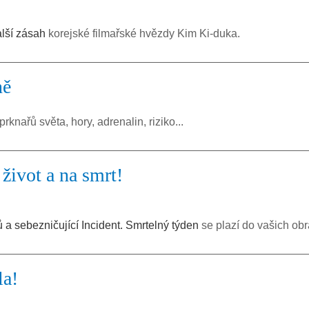
alší zásah
korejské filmařské hvězdy Kim Ki-duka.
ně
prknařů světa, hory, adrenalin, riziko...
život a na smrt!
ů a sebezničující Incident. Smrtelný týden
se plazí do vašich ob
la!