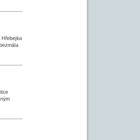
a Hřebejka
i bezmála
tice
olným