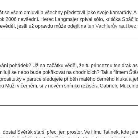
át se všem omluvil a všechny představil jako svoje kamarády. A 
ok 2006 nevšední. Herec Langmajer zpíval sólo, kritička Spáčil
evěděl, jestli už opravdu může odejít na
ten Vachlerův raut be
ování pohádek? Už na začátku věděl, že tu princeznu ten drak as
ilují se nebo bude pokřikovat na chodnících? Tak s filmem Štěs
prostitutky v paruce sledujete příběh malého černého kluka a je
ilmu Muži v černém, si v novém snímku režiséra Gabriele Muccin
dostal Svěrák starší přeci jen prostor. Ve filmu Tatínek, kde je