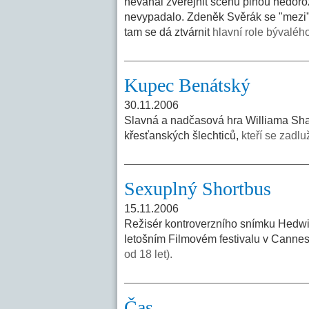
neváhal zveřejnit scénu plnou nedoroz
nevypadalo. Zdeněk Svěrák se "mezi" V
tam se dá ztvárnit
hlavní role bývaléh
Kupec Benátský
30.11.2006
Slavná a nadčasová hra Williama Sha
křesťanských šlechticů,
kteří se zadlu
Sexuplný Shortbus
15.11.2006
Režisér kontroverzního snímku Hedwi
letošním Filmovém festivalu v Cann
od 18 let).
Čas