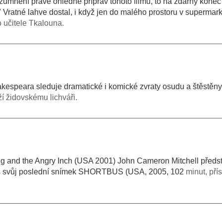
umnění právě ohledně příprav tohoto filmu, to na zdárný konec 
ratné lahve dostal, i když jen do malého prostoru v supermarke
o učitele Tkalouna.
kespeara sleduje dramatické i komické zvraty osudu a štěstěny
ží židovskému lichváři.
g and the Angry Inch (USA 2001) John Cameron Mitchell předst
es svůj poslední snímek SHORTBUS (USA, 2005, 102
minut, pří