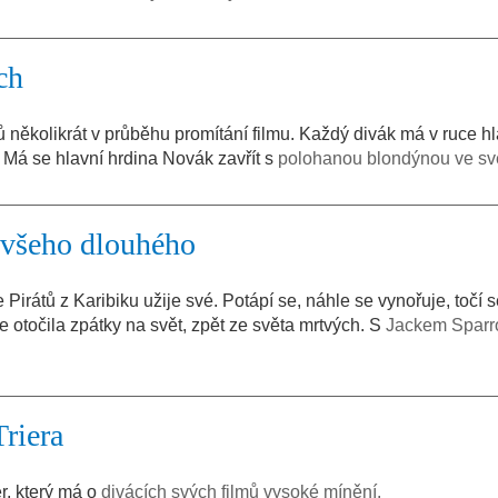
ch
ů několikrát v průběhu promítání filmu. Každý divák má v ruce h
. Má se hlavní hrdina Novák zavřít s
polohanou blondýnou ve sv
e všeho dlouhého
e Pirátů z Karibiku užije své. Potápí se, náhle se vynořuje, točí 
e otočila zpátky na svět, zpět ze světa mrtvých. S
Jackem Spar
Triera
ér, který má o
divácích svých filmů vysoké mínění.