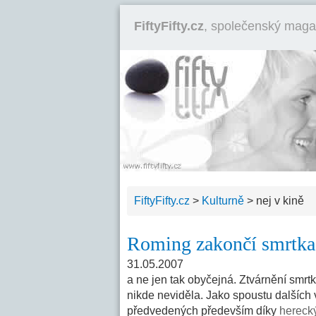
FiftyFifty.cz
, společenský maga
FiftyFifty.cz
>
Kulturně
>
nej v kině
Roming zakončí smrtka
31.05.2007
a ne jen tak obyčejná. Ztvárnění smrt
nikde neviděla. Jako spoustu dalších v
předvedených především díky
hereck