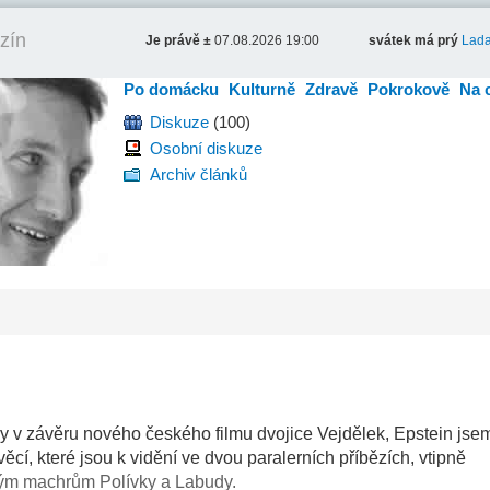
zín
Je právě ±
07.08.2026 19:00
svátek má prý
Lad
Po domácku
Kulturně
Zdravě
Pokrokově
Na 
Diskuze
(100)
Osobní diskuze
Archiv článků
ky v závěru nového českého filmu dvojice Vejdělek, Epstein jsem
ěcí, které jsou k vidění ve dvou paralerních příbězích, vtipně
ým machrům Polívky a Labudy.