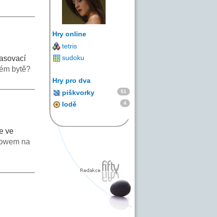
Hry online
tetris
sudoku
lasovací
ém bytě?
Hry pro dva
51
piškvorky
4
lodě
se ve
rowem na