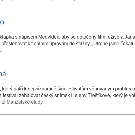
no
 klapka s nápisem Medvídek, aby se dotočený film režiséra Jan
přestěhovat k finálním úpravám do střižny. „Útrpně jsme čekal
..
ná
t, který patří k nejvýznamnějším festivalům věnovaným problema
e festival zahajovat český snímek Heleny Třeštíkové, který je v
tů Manželské etudy.