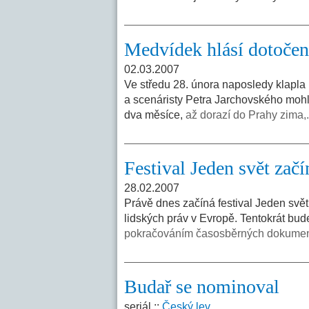
Medvídek hlásí dotoče
02.03.2007
Ve středu 28. února naposledy klapla
a scenáristy Petra Jarchovského mohl 
dva měsíce,
až dorazí do Prahy zima,.
Festival Jeden svět začí
28.02.2007
Právě dnes začíná festival Jeden svě
lidských práv v Evropě. Tentokrát bud
pokračováním časosběrných dokumen
Budař se nominoval
seriál ::
Český lev