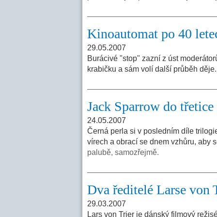
Kinoautomat po 40 lete
29.05.2007
Burácivé "stop" zazní z úst moderátor
krabičku a sám volí další průběh děje
Jack Sparrow do třetic
24.05.2007
Černá perla si v posledním díle trilogi
vírech a obrací se dnem vzhůru, aby s
palubě, samozřejmě.
Dva ředitelé Larse von 
29.03.2007
Lars von Trier je dánský filmový režis