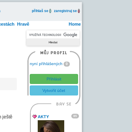
a
přihlaš se
zaregistruj se
cestách
Hravě
Home
nyní přihlášených
0
Přihlásit
Vytvořit účet
85
 ještě
AKTY