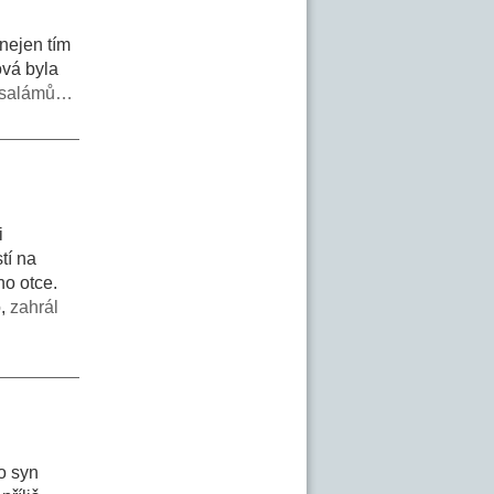
nejen tím
ová byla
z salámů…
i
tí na
ho otce.
o,
zahrál
ho syn