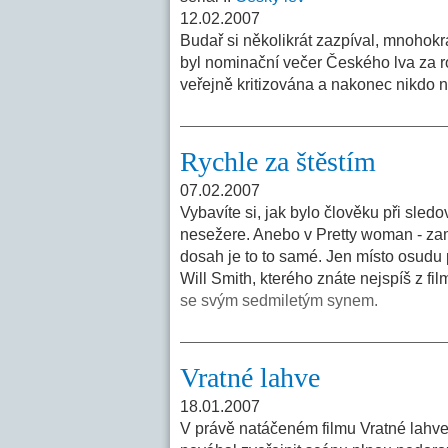
12.02.2007
Budař si několikrát zazpíval, mnohokr
byl nominační večer Českého lva za r
veřejně kritizována a nakonec nikdo n
Rychle za štěstím
07.02.2007
Vybavíte si, jak bylo člověku při sled
nesežere. Anebo v Pretty woman - zam
dosah je to to samé. Jen místo osudu 
Will Smith, kterého znáte nejspíš z f
se svým sedmiletým synem.
Vratné lahve
18.01.2007
V právě natáčeném filmu Vratné lahve, 