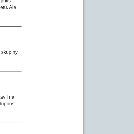
příliš
tu. Ale i
 skupiny
avil na
stupnost