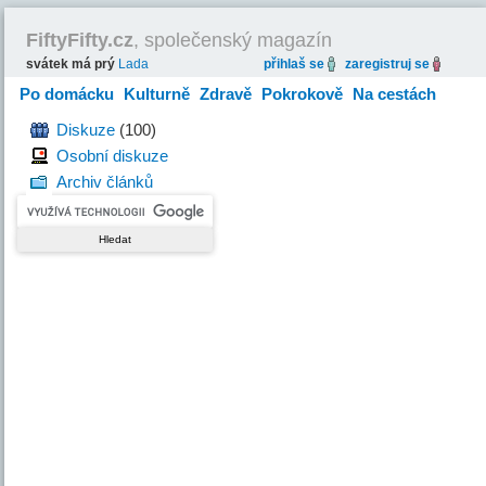
FiftyFifty.cz
, společenský magazín
svátek má prý
Lada
přihlaš se
zaregistruj se
Po domácku
Kulturně
Zdravě
Pokrokově
Na cestách
Hravě
Diskuze
(100)
Osobní diskuze
Archiv článků