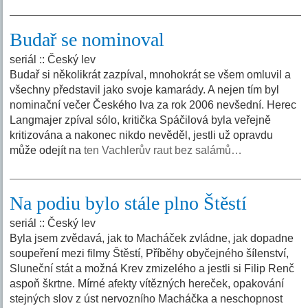
Budař se nominoval
seriál :: Český lev
Budař si několikrát zazpíval, mnohokrát se všem omluvil a
všechny představil jako svoje kamarády. A nejen tím byl
nominační večer Českého lva za rok 2006 nevšední. Herec
Langmajer zpíval sólo, kritička Spáčilová byla veřejně
kritizována a nakonec nikdo nevěděl, jestli už opravdu
může odejít na
ten Vachlerův raut bez salámů…
Na podiu bylo stále plno Štěstí
seriál :: Český lev
Byla jsem zvědavá, jak to Macháček zvládne, jak dopadne
soupeření mezi filmy Štěstí, Příběhy obyčejného šílenství,
Sluneční stát a možná Krev zmizelého a jestli si Filip Renč
aspoň škrtne. Mírné afekty vítězných hereček, opakování
stejných slov z úst nervozního Macháčka a neschopnost