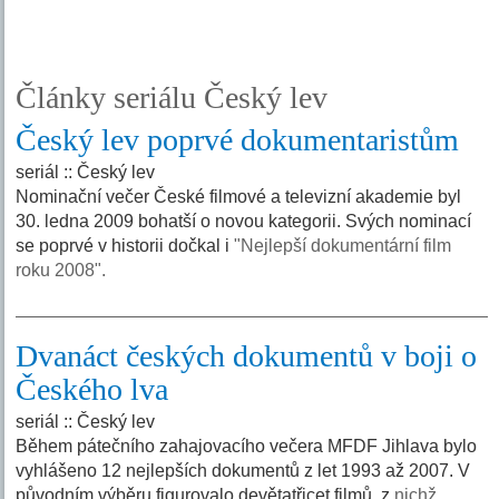
Články seriálu Český lev
Český lev poprvé dokumentaristům
seriál :: Český lev
Nominační večer České filmové a televizní akademie byl
30. ledna 2009 bohatší o novou kategorii. Svých nominací
se poprvé v historii dočkal i
"Nejlepší dokumentární film
roku 2008".
Dvanáct českých dokumentů v boji o
Českého lva
seriál :: Český lev
Během pátečního zahajovacího večera MFDF Jihlava bylo
vyhlášeno 12 nejlepších dokumentů z let 1993 až 2007. V
původním výběru figurovalo devětatřicet filmů, z
nichž