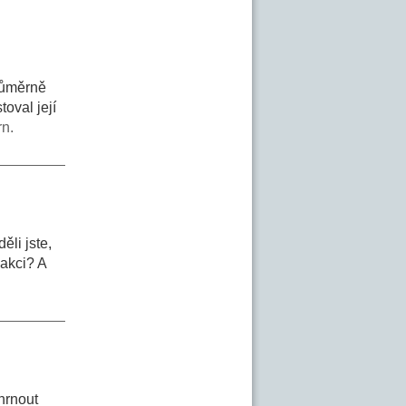
Průměrně
oval její
rn.
li jste,
 akci? A
hrnout