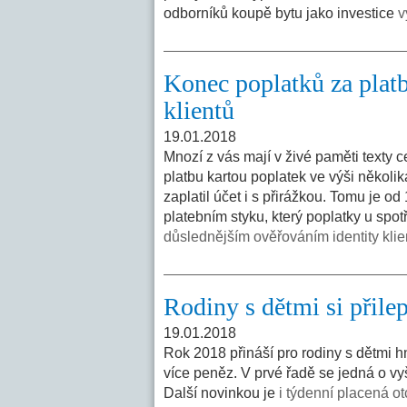
odborníků koupě bytu jako investice
v
Konec poplatků za platb
klientů
19.01.2018
Mnozí z vás mají v živé paměti texty 
platbu kartou poplatek ve výši několi
zaplatil účet i s přirážkou. Tomu je od
platebním styku, který poplatky u spo
důslednějším ověřováním identity klie
Rodiny s dětmi si přile
19.01.2018
Rok 2018 přináší pro rodiny s dětmi 
více peněz. V prvé řadě se jedná o vy
Další novinkou je
i týdenní placená o