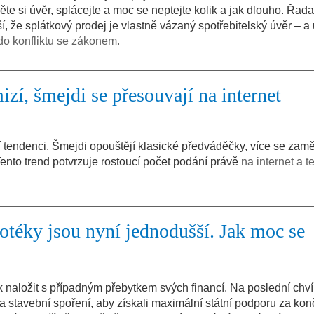
 si úvěr, splácejte a moc se neptejte kolik a jak dlouho. Řada 
í, že splátkový prodej je vlastně vázaný spotřebitelský úvěr – 
do konfliktu se zákonem.
zí, šmejdi se přesouvají na internet
í tendenci. Šmejdi opouštějí klasické předváděčky, více se zamě
Tento trend potvrzuje rostoucí počet podání právě
na internet a t
téky jsou nyní jednodušší. Jak moc se
k naložit s případným přebytkem svých financí. Na poslední chvíl
a stavební spoření, aby získali maximální státní podporu za konč