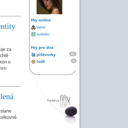
Hry online
ntity
tetris
sudoku
Hry pro dva
uje za
51
piškvorky
echtě
4
lodě
ákon o
ateb
olená
ůstane
kolkovné.