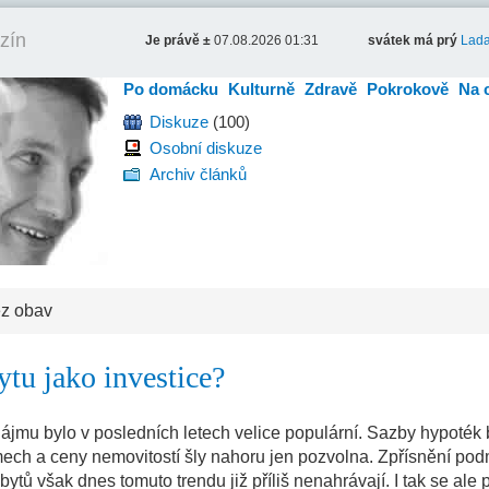
zín
Je právě ±
07.08.2026 01:31
svátek má prý
Lad
Po domácku
Kulturně
Zdravě
Pokrokově
Na 
Diskuze
(100)
Osobní diskuze
Archiv článků
ez obav
ytu jako investice?
ájmu bylo v posledních letech velice populární. Sazby hypoték 
ech a ceny nemovitostí šly nahoru jen pozvolna. Zpřísnění pod
ytů však dnes tomuto trendu již příliš nenahrávají. I tak se ale 