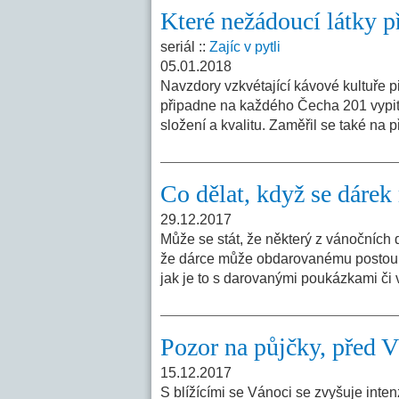
Které nežádoucí látky p
seriál ::
Zajíc v pytli
05.01.2018
Navzdory vzkvétající kávové kultuře p
připadne na každého Čecha 201 vypitýc
složení a kvalitu. Zaměřil se také na
Co dělat, když se dárek 
29.12.2017
Může se stát, že některý z vánočních 
že dárce může obdarovanému postoupit 
jak je to s darovanými poukázkami či
Pozor na půjčky, před V
15.12.2017
S blížícími se Vánoci se zvyšuje inte