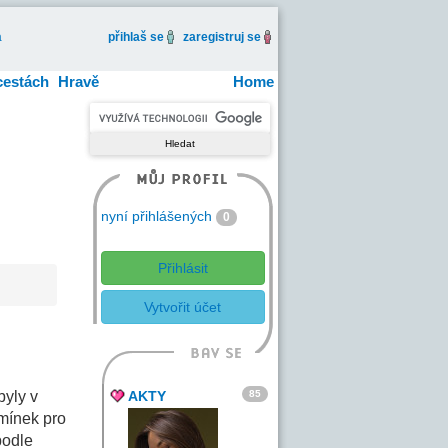
a
přihlaš se
zaregistruj se
cestách
Hravě
Home
nyní přihlášených
0
Přihlásit
Vytvořit účet
85
byly v
AKTY
mínek pro
podle