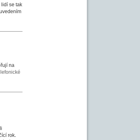
lidí se tak
a uvedením
řují na
elefonické
i
ící rok.