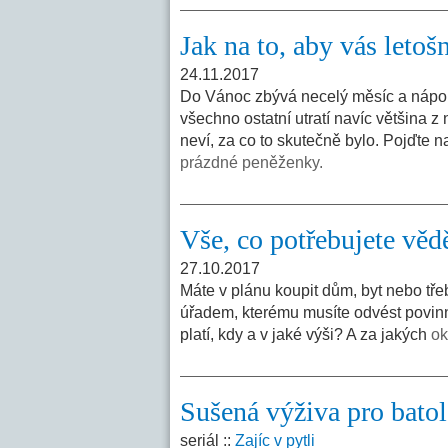
Jak na to, aby vás leto
24.11.2017
Do Vánoc zbývá necelý měsíc a nápor
všechno ostatní utratí navíc většina 
neví, za co to skutečně bylo. Pojďte 
prázdné peněženky.
Vše, co potřebujete věd
27.10.2017
Máte v plánu koupit dům, byt nebo tř
úřadem, kterému musíte odvést povinný
platí, kdy a v jaké výši? A za jakých
ok
Sušená výživa pro batol
seriál ::
Zajíc v pytli