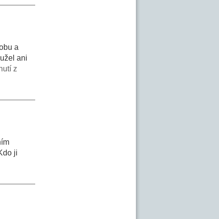
dobu a
užel ani
utí z
ním
do ji