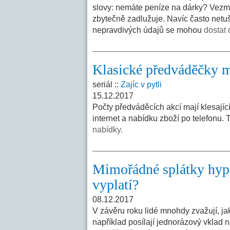
slovy: nemáte peníze na dárky? Vezměte
zbytečně zadlužuje. Navíc často netuš
nepravdivých údajů se mohou
dostat 
Klasické předváděčky mi
seriál ::
Zajíc v pytli
15.12.2017
Počty předváděcích akcí mají klesajíc
internet a nabídku zboží po telefonu. 
nabídky.
Mimořádné splátky hypo
vyplatí?
08.12.2017
V závěru roku lidé mnohdy zvažují, ja
například posílají jednorázový vklad n