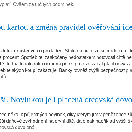
yplatí. Ovšem za určitých podmínek.
u kartou a změna pravidel ověřování ide
cedulek umístěných u pokladen. Stálo na nich, že si prodejce účt
ka procent. Spotřebitel zaskočený nedostatkem hotovosti chtě n
 13. ledna tohoto roku učiněna přítrž, protože začal platit nový z
třebitelských koupí zakazuje. Banky rovněž zvýší bezpečnost
pl
ntů.
pší. Novinkou je i placená otcovská dov
hned několik příjemných novinek, díky kterým jim v peněžence z
šší daňové zvýhodnění na první dítě, dále pak například vyšší š
tcovská dovolená.