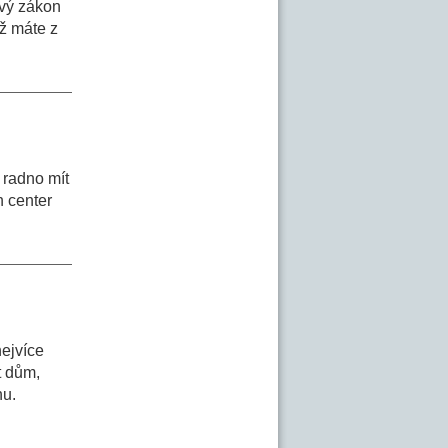
ový zákon
ž máte z
 radno mít
h center
ejvíce
t dům,
hu.