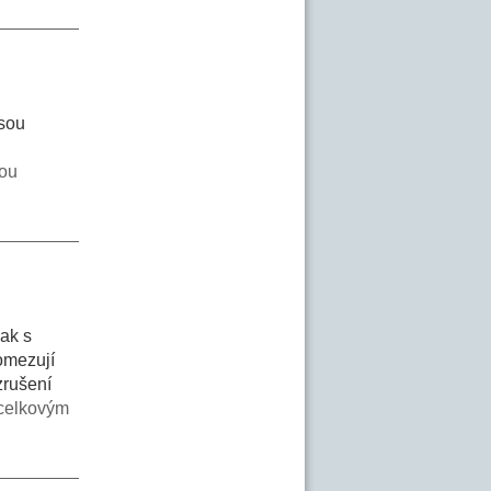
jsou
nou
šak s
omezují
zrušení
 celkovým