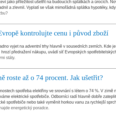
ví jako příležitost ušetřit na budoucích splátkách a úrocích. N
nil a zlevnil. Vyplatí se však mimořádná splátka hypotéky, kdy
zbu?
Evropě kontrolujte cenu i původ zboží
dno vyjet na adventní trhy hlavně v sousedních zemích. Kde je
e hrozí předražení nákupu, uvádí síť Evropských spotřebitelskýc
mi státy.
ě roste až o 74 procent. Jak ušetřit?
stech spotřeba elektřiny ve srovnání s létem o 74 %. V zimě n
íváme elektrické spotřebiče. Odborníci radí hlavně dobře zatepli
ické spotřebiče nebo také vyměnit horkou vanu za rychlejší sprc
najde energetický poradce.