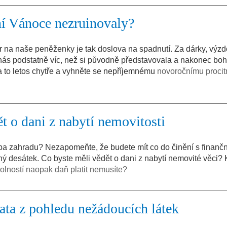
šní Vánoce nezruinovaly?
 na naše peněženky je tak doslova na spadnutí. Za dárky, výz
z nás podstatně víc, než si původně představovala a nakonec boh
na to letos chytře a vyhněte se nepříjemnému
novoročnímu procitn
ět o dani z nabytí nemovitosti
eba zahradu? Nezapomeňte, že budete mít co do činění s finanč
 desátek. Co byste měli vědět o dani z nabytí nemovité věci? K
olností naopak daň platit nemusíte?
ata z pohledu nežádoucích látek