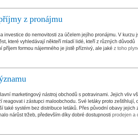
příjmy z pronájmu
ba investice do nemovitosti za účelem jejího pronájmu. V kurzu 
t, které vyhledávají někteří mladí lidé, kteří z různých důvodů
í příjem formou nájemného je jistě příznivý, ale jaké
z toho ply
 významu
lavní marketingový nástroj obchodů s potravinami. Jejich vliv v
reagovat i zástupci maloobchodu. Své letáky proto zeštíhlují, 
 také systém bez distribuce letáků. Přes původní obavy jejich 
lo nárůst tržeb, především díky dobré dostupnosti
prodejen a