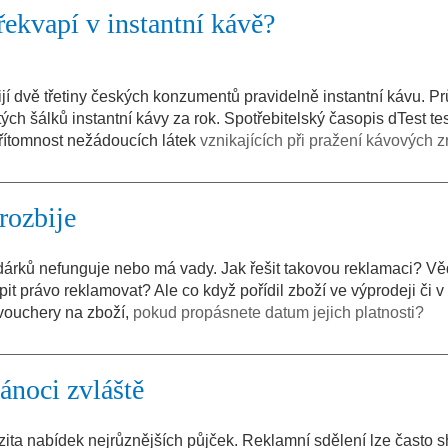
řekvapí v instantní kávě?
ijí dvě třetiny českých konzumentů pravidelně instantní kávu. 
h šálků instantní kávy za rok. Spotřebitelský časopis dTest test
 přítomnost nežádoucích látek
vznikajících při pražení kávových z
rozbije
dárků nefunguje nebo má vady. Jak řešit takovou reklamaci? Vědě
právo reklamovat? Ale co když pořídil zboží ve výprodeji či v
 vouchery na zboží,
pokud propásnete datum jejich platnosti?
ánoci zvláště
nzita nabídek nejrůznějších půjček. Reklamní sdělení lze často s