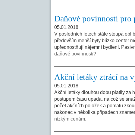
Daňové povinnosti pro 
05.01.2018
V posledních letech stále stoupá obli
především menší byty blízko center měs
upřednostňují nájemní bydlení. Pasivn
daňové povinnosti?
Akční letáky ztrácí na
05.01.2018
Akční letáky dlouhou dobu platily za h
postupem času upadá, na což se snaží 
počet akčních položek a pomalu zkouší
nakonec v několika případech znamena
nízkým cenám.