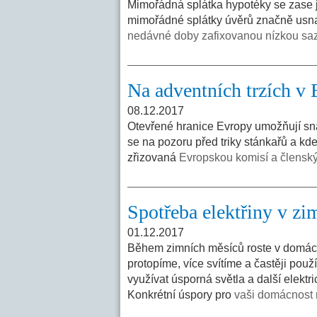
Mimořádná splátka hypotéky se zase je
mimořádné splátky úvěrů značně usnad
nedávné doby zafixovanou nízkou sa
Na adventních trzích v 
08.12.2017
Otevřené hranice Evropy umožňují sna
se na pozoru před triky stánkařů a kd
zřizovaná
Evropskou komisí a členský
Spotřeba elektřiny v zim
01.12.2017
Během zimních měsíců roste v domácno
protopíme, více svítíme a častěji použ
využívat úsporná světla a další elektr
Konkrétní úspory pro
vaši domácnost 