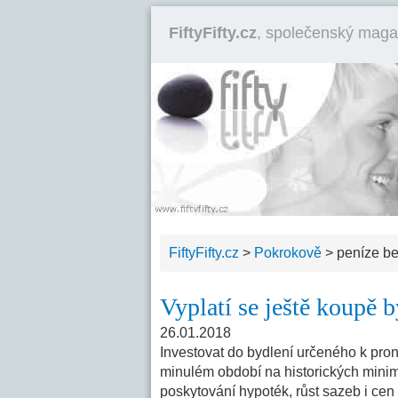
FiftyFifty.cz
, společenský maga
FiftyFifty.cz
>
Pokrokově
>
peníze b
Vyplatí se ještě koupě b
26.01.2018
Investovat do bydlení určeného k pron
minulém období na historických minim
poskytování hypoték, růst sazeb i cen b