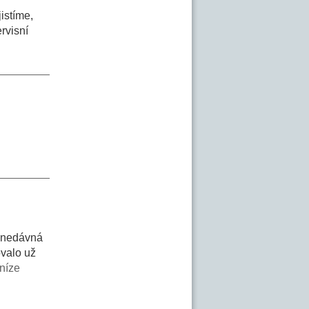
jistíme,
rvisní
ě nedávná
ovalo už
níze