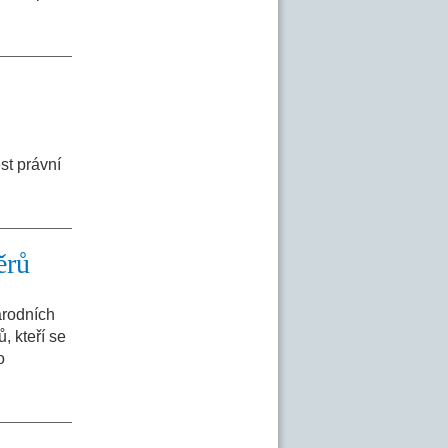
st právní
ěrů
árodních
, kteří se
o