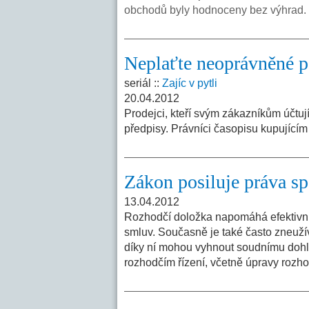
obchodů byly hodnoceny bez výhrad.
Neplaťte neoprávněné p
seriál ::
Zajíc v pytli
20.04.2012
Prodejci, kteří svým zákazníkům účtuj
předpisy. Právníci časopisu kupující
Zákon posiluje práva sp
13.04.2012
Rozhodčí doložka napomáhá efektivní
smluv. Současně je také často zneužív
díky ní mohou vyhnout soudnímu doh
rozhodčím řízení, včetně úpravy rozh