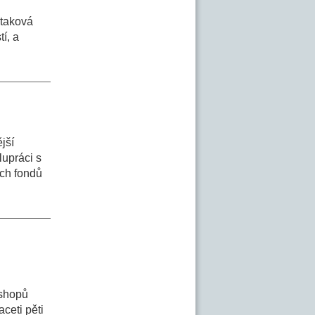
 taková
í, a
jší
lupráci s
ých fondů
-shopů
ceti pěti