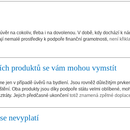
úvěr na cokoliv, třeba i na dovolenou. V době, kdy dochází k n
jí nemalé prostředky k podpoře finanční gramotnosti,
není křikl
ích produktů se vám mohou vymstít
e jen v případě úvěrů na bydlení. Jsou rovněž důležitým prvkem
jištění. Oba produkty jsou díky podpoře státu velmi oblíbené, mo
 ztráty. Jejich předčasné ukončení
totiž znamená zpětné doplac
se nevyplatí