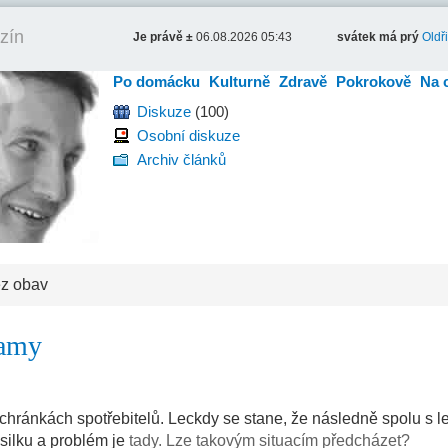
zín
Je právě ±
06.08.2026 05:43
svátek má prý
Oldř
Po domácku
Kulturně
Zdravě
Pokrokově
Na 
Diskuze
(100)
Osobní diskuze
Archiv článků
ez obav
lamy
schránkách spotřebitelů. Leckdy se stane, že následně spolu s 
ásilku a problém je
tady. Lze takovým situacím předcházet?