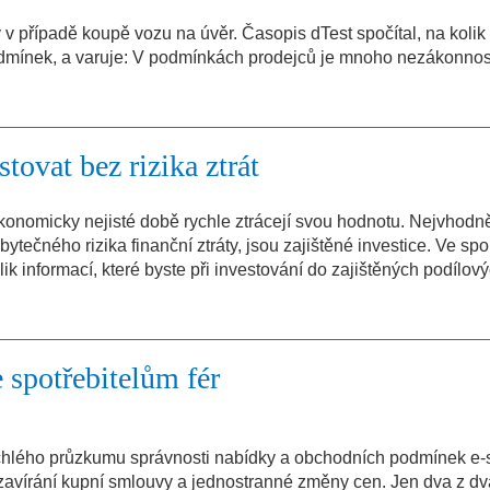
y v případě koupě vozu na úvěr. Časopis dTest spočítal, na kolik
odmínek, a varuje: V podmínkách prodejců je mnoho nezákonnost
stovat bez rizika ztrát
nomicky nejisté době rychle ztrácejí svou hodnotu. Nejvhodně
ytečného rizika finanční ztráty, jsou zajištěné investice. Ve spo
lik informací, které byste při investování do zajištěných podílov
 spotřebitelům fér
rychlého průzkumu správnosti nabídky a obchodních podmínek e
zavírání kupní smlouvy a jednostranné změny cen. Jen dva z dva