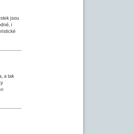
istek jsou
dné, i
ristické
, a tak
ky
se