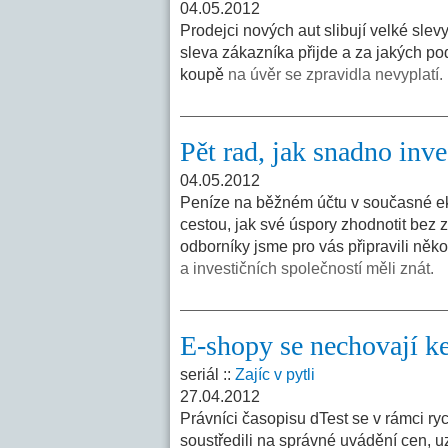
04.05.2012
Prodejci nových aut slibují velké slev
sleva zákazníka přijde a za jakých p
koupě
na úvěr se zpravidla nevyplatí.
Pět rad, jak snadno inve
04.05.2012
Peníze na běžném účtu v současné eko
cestou, jak své úspory zhodnotit bez zb
odborníky jsme pro vás připravili něko
a investičních společností měli znát.
E-shopy se nechovají ke
seriál ::
Zajíc v pytli
27.04.2012
Právníci časopisu dTest se v rámci 
soustředili na správné uvádění cen, u