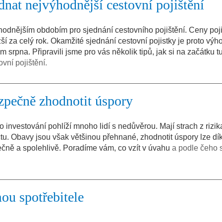
jednat nejvýhodnější cestovní pojištění
jvhodnějším obdobím pro sjednání cestovního pojištění. Ceny poj
žší za celý rok. Okamžité sjednání cestovní pojistky je proto výho
srpna. Připravili jsme pro vás několik tipů, jak si na začátku tu
vní pojištění.
ezpečně zhodnotit úspory
investování pohlíží mnoho lidí s nedůvěrou. Mají strach z rizika
tu. Obavy jsou však většinou přehnané, zhodnotit úspory lze dí
ně a spolehlivě. Poradíme vám, co vzít v úvahu
a podle čeho 
ou spotřebitele