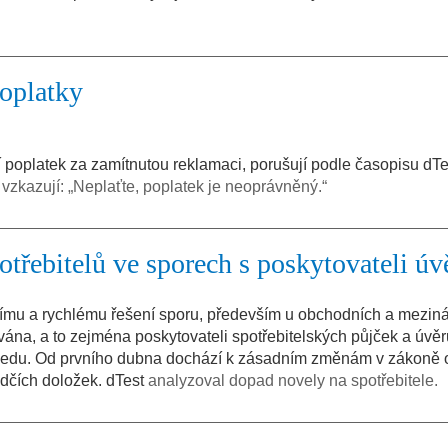
oplatky
í poplatek za zamítnutou reklamaci, porušují podle časopisu dTe
m
vzkazují: „Neplaťte, poplatek je neoprávněný.“
otřebitelů ve sporech s poskytovateli úv
mu a rychlému řešení sporu, především u obchodních a mezin
ána, a to zejména poskytovateli spotřebitelských půjček a úvěrů
ledu. Od prvního dubna dochází k zásadním změnám v zákoně 
odčích doložek. dTest
analyzoval dopad novely na spotřebitele.