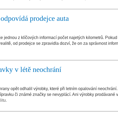
 odpovídá prodejce auta
, je jednou z klíčových informací počet najetých kilometrů. Pokud
realitě, od prodejce se zpravidla dozví, že on za správnost info
avky v létě neochrání
rany opět odhalil výrobky, které při letním opalování neochrání.
řípravku či známé značky se nevyplácí. Ani výrobky prodávané 
itu.