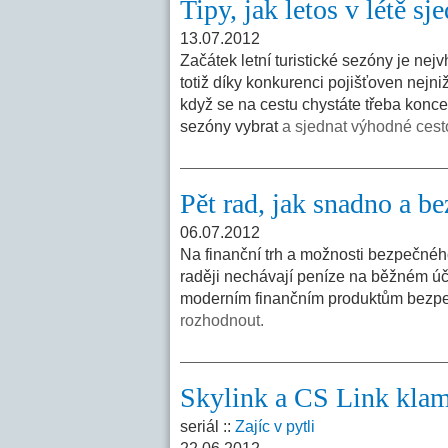
Tipy, jak letos v létě s
13.07.2012
Začátek letní turistické sezóny je ne
totiž díky konkurenci pojišťoven nejni
když se na cestu chystáte třeba koncem 
sezóny vybrat
a sjednat výhodné cesto
Pět rad, jak snadno a b
06.07.2012
Na finanční trh a možnosti bezpečného 
raději nechávají peníze na běžném úč
moderním finančním produktům bezpeč
rozhodnout.
Skylink a CS Link klam
seriál ::
Zajíc v pytli