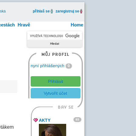
iska
přihlaš se
zaregistruj se
cestách
Hravě
Home
nyní přihlášených
0
Přihlásit
Vytvořit účet
85
AKTY
letákem