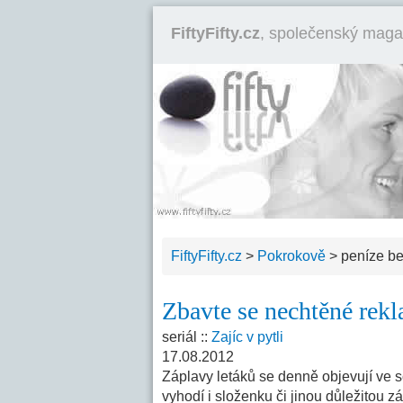
FiftyFifty.cz
, společenský maga
FiftyFifty.cz
>
Pokrokově
>
peníze b
Zbavte se nechtěné rek
seriál ::
Zajíc v pytli
17.08.2012
Záplavy letáků se denně objevují ve 
vyhodí i složenku či jinou důležitou z