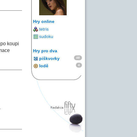
Hry online
tetris
sudoku
 po koupi
rmace
Hry pro dva
48
piškvorky
4
lodě
v