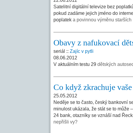
22.06.2012
Satelitní digitální televize bez poplat
pokud zadáme jejich jméno do interne
poplatek
a povinnou výměnu starších 
Obavy z nafukovací dět
seriál ::
Zajíc v pytli
08.06.2012
V aktuálním testu 29
dětských autose
Co když zkrachuje vaše
25.05.2012
Neděje se to často, český bankovní s
minulost ukázala, že stát se to může 
24 bank, otazníky se vznáší nad Řeck
nepřišli vy?