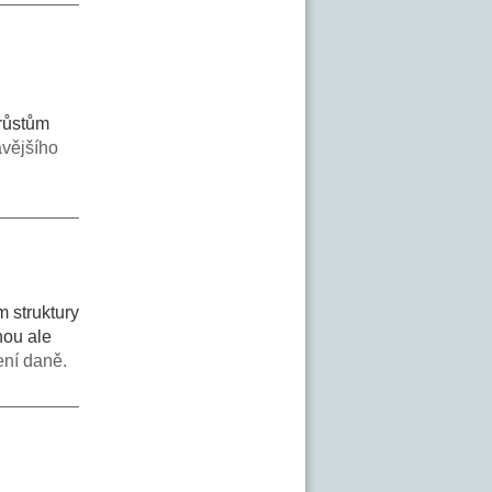
árůstům
avějšího
 struktury
hou ale
ení daně.