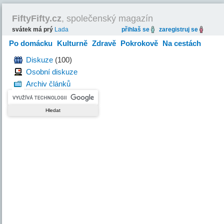
FiftyFifty.cz
, společenský magazín
svátek má prý
Lada
přihlaš se
zaregistruj se
Po domácku
Kulturně
Zdravě
Pokrokově
Na cestách
Hravě
Diskuze
(100)
Osobní diskuze
Archiv článků