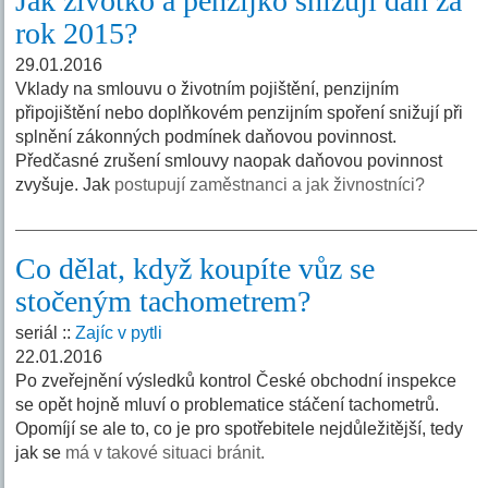
Jak životko a penzijko snižují daň za
rok 2015?
29.01.2016
Vklady na smlouvu o životním pojištění, penzijním
připojištění nebo doplňkovém penzijním spoření snižují při
splnění zákonných podmínek daňovou povinnost.
Předčasné zrušení smlouvy naopak daňovou povinnost
zvyšuje. Jak
postupují zaměstnanci a jak živnostníci?
Co dělat, když koupíte vůz se
stočeným tachometrem?
seriál ::
Zajíc v pytli
22.01.2016
Po zveřejnění výsledků kontrol České obchodní inspekce
se opět hojně mluví o problematice stáčení tachometrů.
Opomíjí se ale to, co je pro spotřebitele nejdůležitější, tedy
jak se
má v takové situaci bránit.