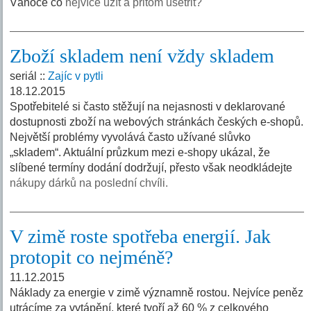
Vánoce co
nejvíce užít a přitom ušetřit?
Zboží skladem není vždy skladem
seriál ::
Zajíc v pytli
18.12.2015
Spotřebitelé si často stěžují na nejasnosti v deklarované
dostupnosti zboží na webových stránkách českých e-shopů.
Největší problémy vyvolává často užívané slůvko
„skladem“. Aktuální průzkum mezi e-shopy ukázal, že
slíbené termíny dodání dodržují, přesto však neodkládejte
nákupy dárků na poslední chvíli.
V zimě roste spotřeba energií. Jak
protopit co nejméně?
11.12.2015
Náklady za energie v zimě významně rostou. Nejvíce peněz
utrácíme za vytápění, které tvoří až 60 % z celkového