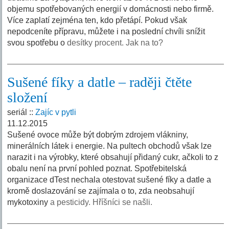
objemu spotřebovaných energií v domácnosti nebo firmě.
Více zaplatí zejména ten, kdo přetápí. Pokud však
nepodceníte přípravu, můžete i na poslední chvíli snížit
svou spotřebu o
desítky procent. Jak na to?
Sušené fíky a datle – raději čtěte
složení
seriál ::
Zajíc v pytli
11.12.2015
Sušené ovoce může být dobrým zdrojem vlákniny,
minerálních látek i energie. Na pultech obchodů však lze
narazit i na výrobky, které obsahují přidaný cukr, ačkoli to z
obalu není na první pohled poznat. Spotřebitelská
organizace dTest nechala otestovat sušené fíky a datle a
kromě doslazování se zajímala o to, zda neobsahují
mykotoxiny
a pesticidy. Hříšníci se našli.