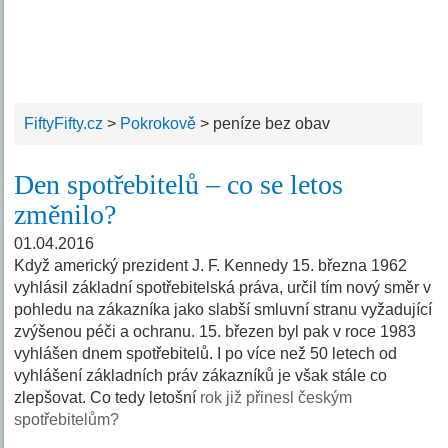
FiftyFifty.cz
>
Pokrokově
>
peníze bez obav
Den spotřebitelů – co se letos
změnilo?
01.04.2016
Když americký prezident J. F. Kennedy 15. března 1962
vyhlásil základní spotřebitelská práva, určil tím nový směr v
pohledu na zákazníka jako slabší smluvní stranu vyžadující
zvýšenou péči a ochranu. 15. březen byl pak v roce 1983
vyhlášen dnem spotřebitelů. I po více než 50 letech od
vyhlášení základních práv zákazníků je však stále co
zlepšovat. Co tedy letošní
rok již přinesl českým
spotřebitelům?