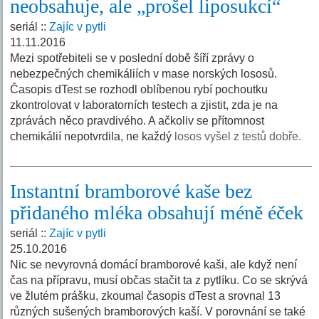
neobsahuje, ale „prošel liposukcí“
seriál ::
Zajíc v pytli
11.11.2016
Mezi spotřebiteli se v poslední době šíří zprávy o
nebezpečných chemikáliích v mase norských lososů.
Časopis dTest se rozhodl oblíbenou rybí pochoutku
zkontrolovat v laboratorních testech a zjistit, zda je na
zprávách něco pravdivého. A ačkoliv se přítomnost
chemikálií nepotvrdila, ne každý
losos vyšel z testů dobře.
Instantní bramborové kaše bez
přidaného mléka obsahují méně éček
seriál ::
Zajíc v pytli
25.10.2016
Nic se nevyrovná domácí bramborové kaši, ale když není
čas na přípravu, musí občas stačit ta z pytlíku. Co se skrývá
ve žlutém prášku, zkoumal časopis dTest a srovnal 13
různých sušených bramborových kaší. V porovnání se také