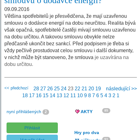
smlouvu o dodávce energií?
09.09.2016
Většina spotřebitelů je přesvědčena, že mají uzavřenou
smlouvu o dodávce energií na dobu neurčitou. Realita bývá
však opačná, spotřebitelé častěji mívají smlouvu uzavřenou
na dobu určitou. A takovou smlouvu obvykle nelze
předčasně ukončit bez sankcí. Před podpisem je třeba si
vždy pečlivě prostudovat celou smlouvu i další dokumenty,
v nichž může být stanoveno, že smlouva
je uzavírána na
dobu určitou.
<< předchozí
28
27
26
25
24
23
22
21
20
19
následující >>
18
17
16
15
14
13
12
11
10
9
8
7
6
5
4
3
2
1
85
nyní přihlášených
AKTY
2
Přihlásit
Hry pro dva
51