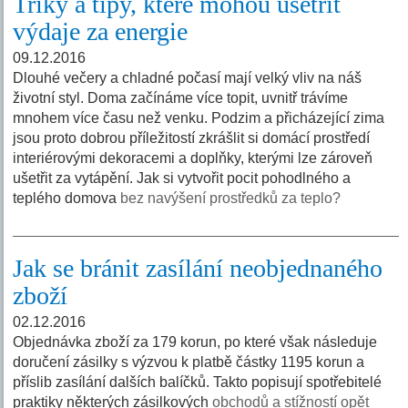
Triky a tipy, které mohou ušetřit
výdaje za energie
09.12.2016
Dlouhé večery a chladné počasí mají velký vliv na náš
životní styl. Doma začínáme více topit, uvnitř trávíme
mnohem více času než venku. Podzim a přicházející zima
jsou proto dobrou příležitostí zkrášlit si domácí prostředí
interiérovými dekoracemi a doplňky, kterými lze zároveň
ušetřit za vytápění. Jak si vytvořit pocit pohodlného a
teplého domova
bez navýšení prostředků za teplo?
Jak se bránit zasílání neobjednaného
zboží
02.12.2016
Objednávka zboží za 179 korun, po které však následuje
doručení zásilky s výzvou k platbě částky 1195 korun a
příslib zasílání dalších balíčků. Takto popisují spotřebitelé
praktiky některých zásilkových
obchodů a stížností opět