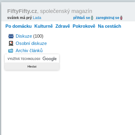
FiftyFifty.cz
, společenský magazín
svátek má prý
Lada
přihlaš se
zaregistruj se
Po domácku
Kulturně
Zdravě
Pokrokově
Na cestách
Hravě
Diskuze
(100)
Osobní diskuze
Archiv článků