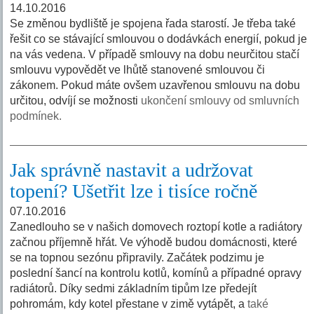
14.10.2016
Se změnou bydliště je spojena řada starostí. Je třeba také
řešit co se stávající smlouvou o dodávkách energií, pokud je
na vás vedena. V případě smlouvy na dobu neurčitou stačí
smlouvu vypovědět ve lhůtě stanovené smlouvou či
zákonem. Pokud máte ovšem uzavřenou smlouvu na dobu
určitou, odvíjí se možnosti
ukončení smlouvy od smluvních
podmínek.
Jak správně nastavit a udržovat
topení? Ušetřit lze i tisíce ročně
07.10.2016
Zanedlouho se v našich domovech roztopí kotle a radiátory
začnou příjemně hřát. Ve výhodě budou domácnosti, které
se na topnou sezónu připravily. Začátek podzimu je
poslední šancí na kontrolu kotlů, komínů a případné opravy
radiátorů. Díky sedmi základním tipům lze předejít
pohromám, kdy kotel přestane v zimě vytápět, a
také