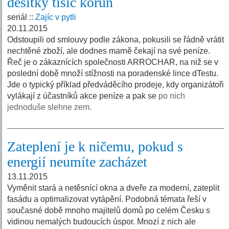
desítky tisíc korun
seriál ::
Zajíc v pytli
20.11.2015
Odstoupili od smlouvy podle zákona, pokusili se řádně vrátit
nechtěné zboží, ale dodnes marně čekají na své peníze.
Řeč je o zákaznících společnosti ARROCHAR, na niž se v
poslední době množí stížnosti na poradenské lince dTestu.
Jde o typický příklad předváděcího prodeje, kdy organizátoři
vylákají z účastníků akce peníze a pak se
po nich
jednoduše slehne zem.
Zateplení je k ničemu, pokud s
energií neumíte zacházet
13.11.2015
Vyměnit stará a netěsnící okna a dveře za moderní, zateplit
fasádu a optimalizovat vytápění. Podobná témata řeší v
současné době mnoho majitelů domů po celém Česku s
vidinou nemalých budoucích úspor. Mnozí z nich ale