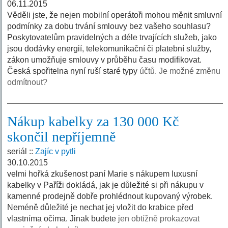
06.11.2015
Věděli jste, že nejen mobilní operátoři mohou měnit smluvní
podmínky za dobu trvání smlouvy bez vašeho souhlasu?
Poskytovatelům pravidelných a déle trvajících služeb, jako
jsou dodávky energií, telekomunikační či platební služby,
zákon umožňuje smlouvy v průběhu času modifikovat.
Česká spořitelna nyní ruší staré typy
účtů. Je možné změnu
odmítnout?
Nákup kabelky za 130 000 Kč
skončil nepříjemně
seriál ::
Zajíc v pytli
30.10.2015
velmi hořká zkušenost paní Marie s nákupem luxusní
kabelky v Paříži dokládá, jak je důležité si při nákupu v
kamenné prodejně dobře prohlédnout kupovaný výrobek.
Neméně důležité je nechat jej vložit do krabice před
vlastníma očima. Jinak budete
jen obtížně prokazovat