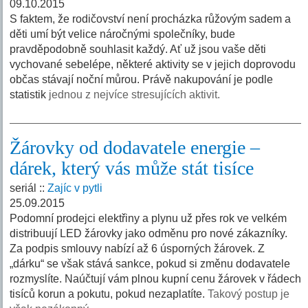
09.10.2015
S faktem, že rodičovství není procházka růžovým sadem a
děti umí být velice náročnými společníky, bude
pravděpodobně souhlasit každý. Ať už jsou vaše děti
vychované sebelépe, některé aktivity se v jejich doprovodu
občas stávají noční můrou. Právě nakupování je podle
statistik
jednou z nejvíce stresujících aktivit.
Žárovky od dodavatele energie –
dárek, který vás může stát tisíce
seriál ::
Zajíc v pytli
25.09.2015
Podomní prodejci elektřiny a plynu už přes rok ve velkém
distribuují LED žárovky jako odměnu pro nové zákazníky.
Za podpis smlouvy nabízí až 6 úsporných žárovek. Z
„dárku“ se však stává sankce, pokud si změnu dodavatele
rozmyslíte. Naúčtují vám plnou kupní cenu žárovek v řádech
tisíců korun a pokutu, pokud nezaplatíte.
Takový postup je