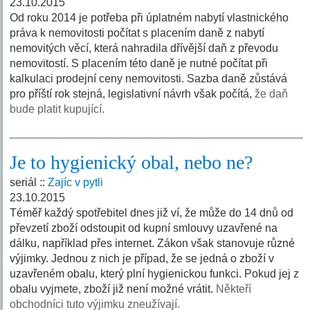
23.10.2015
Od roku 2014 je potřeba při úplatném nabytí vlastnického
práva k nemovitosti počítat s placením daně z nabytí
nemovitých věcí, která nahradila dřívější daň z převodu
nemovitostí. S placením této daně je nutné počítat při
kalkulaci prodejní ceny nemovitosti. Sazba daně zůstává
pro příští rok stejná, legislativní návrh však počítá,
že daň
bude platit kupující.
Je to hygienický obal, nebo ne?
seriál ::
Zajíc v pytli
23.10.2015
Téměř každý spotřebitel dnes již ví, že může do 14 dnů od
převzetí zboží odstoupit od kupní smlouvy uzavřené na
dálku, například přes internet. Zákon však stanovuje různé
výjimky. Jednou z nich je případ, že se jedná o zboží v
uzavřeném obalu, který plní hygienickou funkci. Pokud jej z
obalu vyjmete, zboží již není možné vrátit.
Někteří
obchodníci tuto výjimku zneužívají.