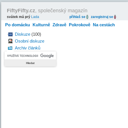
FiftyFifty.cz
, společenský magazín
svátek má prý
Lada
přihlaš se
zaregistruj se
Po domácku
Kulturně
Zdravě
Pokrokově
Na cestách
Hravě
Diskuze
(100)
Osobní diskuze
Archiv článků