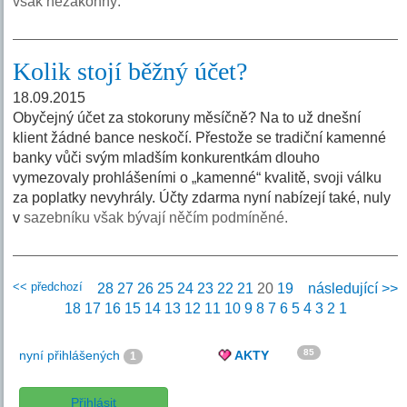
však nezákonný.
Kolik stojí běžný účet?
18.09.2015
Obyčejný účet za stokoruny měsíčně? Na to už dnešní
klient žádné bance neskočí. Přestože se tradiční kamenné
banky vůči svým mladším konkurentkám dlouho
vymezovaly prohlášeními o „kamenné“ kvalitě, svoji válku
za poplatky nevyhrály. Účty zdarma nyní nabízejí také, nuly
v
sazebníku však bývají něčím podmíněné.
<< předchozí
28
27
26
25
24
23
22
21
20
19
následující >>
18
17
16
15
14
13
12
11
10
9
8
7
6
5
4
3
2
1
85
nyní přihlášených
AKTY
1
Přihlásit