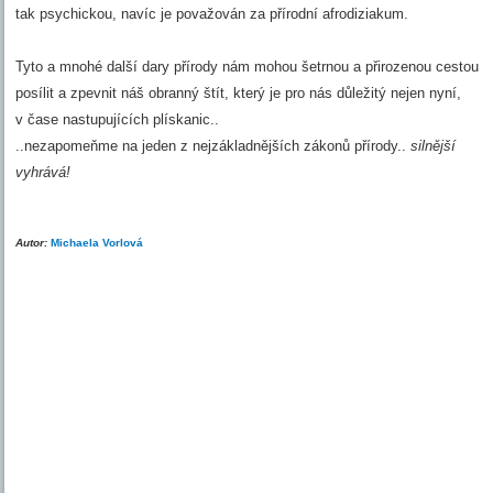
tak psychickou, navíc je považován za přírodní afrodiziakum.
Tyto a mnohé další dary přírody nám mohou šetrnou a přirozenou cestou
posílit a zpevnit náš obranný štít, který je pro nás důležitý nejen nyní,
v čase nastupujících plískanic..
..nezapomeňme na jeden z nejzákladnějších zákonů přírody..
silnější
vyhrává!
Autor:
Michaela Vorlová