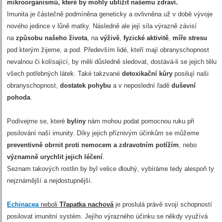
mikroorganismů, které by mohly ublížit našemu zdraví.
Imunita je částečně podmíněna geneticky a ovlivněna už v době vývoje
nového jedince v lůně matky. Následně ale její síla výrazně závisí
na
způsobu našeho života
, na
výživě
,
fyzické aktivitě
,
míře stresu
pod kterým žijeme, a pod. Především lidé, kteří mají obranyschopnost
nevalnou či kolísající, by měli důsledně sledovat, dostává-li se jejich tělu
všech potřebných látek. Také takzvané
detoxikační kůry
posilují naši
obranyschopnost,
dostatek pohybu
a v neposlední řadě
duševní
pohoda
.
Podívejme se, které
byliny
nám mohou podat pomocnou ruku při
posilování naší imunity. Díky jejich příznivým účinkům se můžeme
preventivně obrnit proti nemocem a zdravotním potížím
, nebo
významně urychlit jejich léčení
.
Seznam takových rostlin by byl velice dlouhý, vybíráme tedy alespoň ty
nejznámější a nejdostupnější.
Echinacea
neboli
Třapatka nachová
je proslulá právě svojí schopností
posilovat imunitní systém. Jejího výrazného účinku se někdy využívá