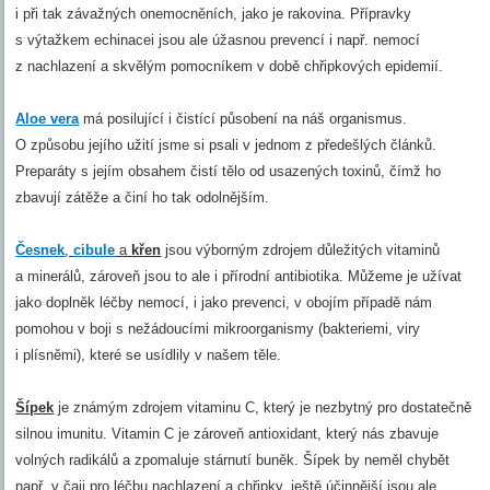
i při tak závažných onemocněních, jako je rakovina. Přípravky
s výtažkem echinacei jsou ale úžasnou prevencí i např. nemocí
z nachlazení a skvělým pomocníkem v době chřipkových epidemií.
Aloe vera
má posilující i čistící působení na náš organismus.
O způsobu jejího užití jsme si psali v jednom z předešlých článků.
Preparáty s jejím obsahem čistí tělo od usazených toxinů, čímž ho
zbavují zátěže a činí ho tak odolnějším.
Česnek
,
cibule
a
křen
jsou výborným zdrojem důležitých vitaminů
a minerálů, zároveň jsou to ale i přírodní antibiotika. Můžeme je užívat
jako doplněk léčby nemocí, i jako prevenci, v obojím případě nám
pomohou v boji s nežádoucími mikroorganismy (bakteriemi, viry
i plísněmi), které se usídlily v našem těle.
Šípek
je známým zdrojem vitaminu C, který je nezbytný pro dostatečně
silnou imunitu. Vitamin C je zároveň antioxidant, který nás zbavuje
volných radikálů a zpomaluje stárnutí buněk. Šípek by neměl chybět
např. v čaji pro léčbu nachlazení a chřipky, ještě účinnější jsou ale