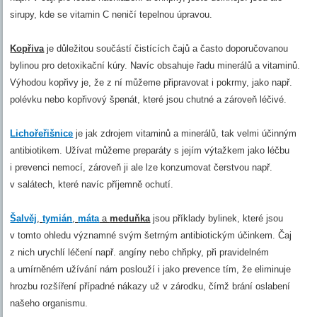
sirupy, kde se vitamin C neničí tepelnou úpravou.
Kopřiva
je důležitou součástí čistících čajů a často doporučovanou
bylinou pro detoxikační kúry. Navíc obsahuje řadu minerálů a vitaminů.
Výhodou kopřivy je, že z ní můžeme připravovat i pokrmy, jako např.
polévku nebo kopřivový špenát, které jsou chutné a zároveň léčivé.
Lichořeřišnice
je jak zdrojem vitaminů a minerálů, tak velmi účinným
antibiotikem. Užívat můžeme preparáty s jejím výtažkem jako léčbu
i prevenci nemocí, zároveň ji ale lze konzumovat čerstvou např.
v salátech, které navíc příjemně ochutí.
Šalvěj
,
tymián
,
máta
a
meduňka
jsou příklady bylinek, které jsou
v tomto ohledu významné svým šetrným antibiotickým účinkem. Čaj
z nich urychlí léčení např. angíny nebo chřipky, při pravidelném
a umírněném užívání nám poslouží i jako prevence tím, že eliminuje
hrozbu rozšíření případné nákazy už v zárodku, čímž brání oslabení
našeho organismu.