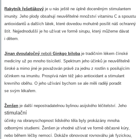
Rakytník řešetlákový
je u nás ještě ne úplně doceněným stimulantem
imunity. Jeho plody obsahují neuvěřitelné množství vitaminu C a spoustu
antioxidantů a dalších látek, které dovedou mohutně posílit náš ochranný
štít. Nejjednodušší je ho užívat ve formě sirupu, který můžeme dávat
i dětem.
Jinan dvoulaločný
neboli
Ginkgo biloba
je tradičním lékem čínské
medicíny už po mnoho tisíciletí. Spektrum jeho účinků je neuvěřitelně
široké a mimo jiné je považován právě za jednu z rostlin s posilujícím
účinkem na imunitu. Prospívá nám též jako antioxidant a stimulant
krevního oběhu. O jeho užívání bychom se ale měli raději poradit
se svým lékařem.
Ženšen
je další nepostradatelnou bylinou asijského léčitelství. Jeho
stimulační
účinky na obranyschopnost lidského těla byly prokázány mnoha
odbornými studiemi. Ženšen je vhodné užívat ve formě občasné kúry,
nebo během léčby nemocí. Dokáže obnovovat rovnováhu jak fyzickou,