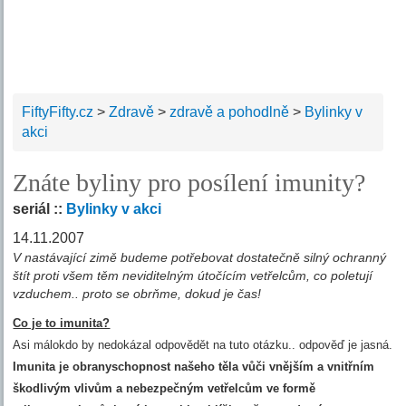
FiftyFifty.cz
>
Zdravě
>
zdravě a pohodlně
>
Bylinky v
akci
Znáte byliny pro posílení imunity?
seriál ::
Bylinky v akci
14.11.2007
V nastávající zimě budeme potřebovat dostatečně silný ochranný
štít proti všem těm neviditelným útočícím vetřelcům, co poletují
vzduchem.. proto se obrňme, dokud je čas!
Co je to imunita?
Asi málokdo by nedokázal odpovědět na tuto otázku.. odpověď je jasná.
Imunita je obranyschopnost našeho těla vůči vnějším a vnitřním
škodlivým vlivům a nebezpečným vetřelcům ve formě