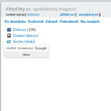
FiftyFifty.cz
, společenský magazín
svátek má prý
Soběslav
přihlaš se
zaregistruj se
Po domácku
Kulturně
Zdravě
Pokrokově
Na cestách
Hravě
Diskuze
(100)
Osobní diskuze
Archiv článků