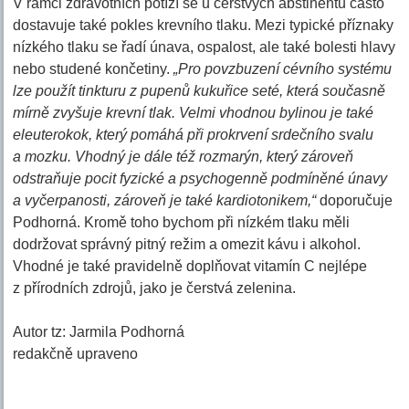
V rámci zdravotních potíží se u čerstvých abstinentů často
dostavuje také pokles krevního tlaku. Mezi typické příznaky
nízkého tlaku se řadí únava, ospalost, ale také bolesti hlavy
nebo studené končetiny.
„Pro povzbuzení cévního systému
lze použít tinkturu z pupenů kukuřice seté, která současně
mírně zvyšuje krevní tlak. Velmi vhodnou bylinou je také
eleuterokok, který pomáhá při prokrvení srdečního svalu
a mozku. Vhodný je dále též rozmarýn, který zároveň
odstraňuje pocit fyzické a psychogenně podmíněné únavy
a vyčerpanosti, zároveň je také kardiotonikem,“
doporučuje
Podhorná. Kromě toho bychom při nízkém tlaku měli
dodržovat správný pitný režim a omezit kávu i alkohol.
Vhodné je také pravidelně doplňovat vitamín C nejlépe
z přírodních zdrojů, jako je čerstvá zelenina.
Autor tz: Jarmila Podhorná
redakčně upraveno