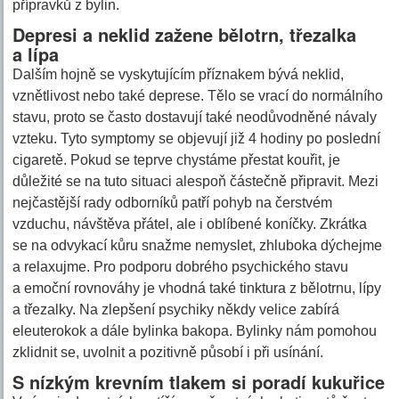
přípravků z bylin.
Depresi a neklid zažene bělotrn, třezalka
a lípa
Dalším hojně se vyskytujícím příznakem bývá neklid,
vznětlivost nebo také deprese. Tělo se vrací do normálního
stavu, proto se často dostavují také neodůvodněné návaly
vzteku. Tyto symptomy se objevují již 4 hodiny po poslední
cigaretě. Pokud se teprve chystáme přestat kouřit, je
důležité se na tuto situaci alespoň částečně připravit. Mezi
nejčastější rady odborníků patří pohyb na čerstvém
vzduchu, návštěva přátel, ale i oblíbené koníčky. Zkrátka
se na odvykací kůru snažme nemyslet, zhluboka dýchejme
a relaxujme. Pro podporu dobrého psychického stavu
a emoční rovnováhy je vhodná také tinktura z bělotrnu, lípy
a třezalky. Na zlepšení psychiky někdy velice zabírá
eleuterokok a dále bylinka bakopa. Bylinky nám pomohou
zklidnit se, uvolnit a pozitivně působí i při usínání.
S nízkým krevním tlakem si poradí kukuřice