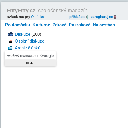
FiftyFifty.cz
, společenský magazín
svátek má prý
Oldřiska
přihlaš se
zaregistruj se
Po domácku
Kulturně
Zdravě
Pokrokově
Na cestách
Hravě
Diskuze
(100)
Osobní diskuze
Archiv článků