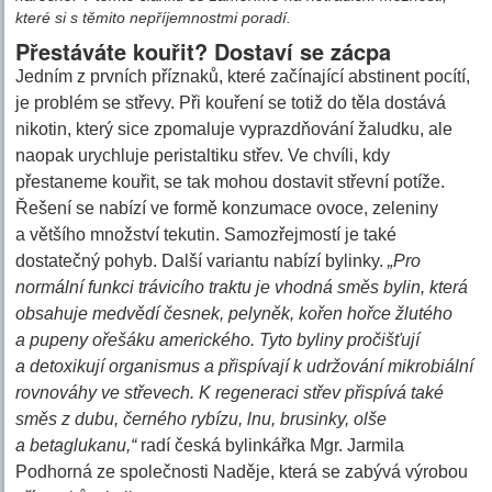
které si s těmito nepříjemnostmi poradí.
Přestáváte kouřit? Dostaví se zácpa
Jedním z prvních příznaků, které začínající abstinent pocítí,
je problém se střevy. Při kouření se totiž do těla dostává
nikotin, který sice zpomaluje vyprazdňování žaludku, ale
naopak urychluje peristaltiku střev. Ve chvíli, kdy
přestaneme kouřit, se tak mohou dostavit střevní potíže.
Řešení se nabízí ve formě konzumace ovoce, zeleniny
a většího množství tekutin. Samozřejmostí je také
dostatečný pohyb. Další variantu nabízí bylinky.
„Pro
normální funkci trávicího traktu je vhodná směs bylin, která
obsahuje medvědí česnek, pelyněk, kořen hořce žlutého
a pupeny ořešáku amerického. Tyto byliny pročišťují
a detoxikují organismus a přispívají k udržování mikrobiální
rovnováhy ve střevech. K regeneraci střev přispívá také
směs z dubu, černého rybízu, lnu, brusinky, olše
a betaglukanu,“
radí česká bylinkářka Mgr. Jarmila
Podhorná ze společnosti Naděje, která se zabývá výrobou