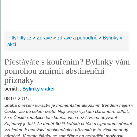
FiftyFifty.cz
>
Zdravě
>
zdravě a pohodlně
>
Bylinky v
akci
Přestáváte s kouřením? Bylinky vám
pomohou zmírnit abstinenční
příznaky
seriál ::
Bylinky v akci
08.07.2015
Snaha o řešení kuřáctví je momentálně aktuálním trendem nejen v
Česku, ale po celém světě. Nejnovější výzkum Barometru odhalil,
že v České republice loni kouřila více než čtvrtina obyvatel.
Zajímavý je fakt, že téměř 60 % kuřáků chtělo s cigaretami přestat.
Vzhledem k množství abstinenčních příznaků je to však mnohdy
náročné. V tomto článku se zaměříme na netradiční možnosti,