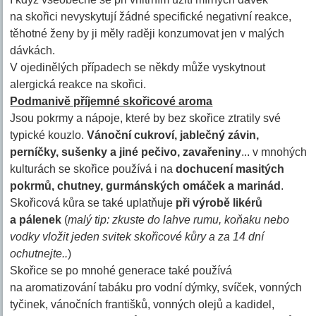
na skořici nevyskytují žádné specifické negativní reakce,
těhotné ženy by ji měly raději konzumovat jen v malých
dávkách.
V ojedinělých případech se někdy může vyskytnout
alergická reakce na skořici.
Podmanivě příjemné skořicové aroma
Jsou pokrmy a nápoje, které by bez skořice ztratily své
typické kouzlo.
Vánoční cukroví, jablečný závin,
perníčky, sušenky a jiné pečivo, zavařeniny
... v mnohých
kulturách se skořice používá i na
dochucení masitých
pokrmů, chutney, gurmánských omáček a marinád
.
Skořicová kůra se také uplatňuje
při výrobě likérů
a pálenek
(
malý tip: zkuste do lahve rumu, koňaku nebo
vodky vložit jeden svitek skořicové kůry a za 14 dní
ochutnejte..
)
Skořice se po mnohé generace také používá
na aromatizování tabáku pro vodní dýmky, svíček, vonných
tyčinek, vánočních františků, vonných olejů a kadidel,