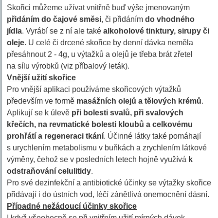
Skořici můžeme užívat vnitřně buď výše jmenovaným
přidáním do čajové směsi
, či přidáním
do vhodného
jídla
. Vyrábí se z ní ale také
alkoholové tinktury, sirupy či
oleje
. U celé či drcené skořice by denní dávka neměla
přesáhnout 2 - 4g, u výtažků a olejů je třeba brát zřetel
na sílu výrobků (viz příbalový leták).
Vnější užití skořice
Pro vnější aplikaci používáme skořicových výtažků
především ve formě
masážních olejů a tělových krémů
.
Aplikují se k úlevě
při bolesti svalů, při svalových
křečích, na revmatické bolesti kloubů a celkovému
prohřátí a regeneraci tkání
. Účinné látky také pomáhají
s urychlením metabolismu v buňkách a zrychlením látkové
výměny, čehož se v posledních letech hojně využívá
k
odstraňování celulitidy
.
Pro své dezinfekční a antibiotické účinky se výtažky skořice
přidávají i do ústních vod, léčí zánětlivá onemocnění dásní.
Případné nežádoucí účinky skořice
I když všeobecně se při vnitřním užití mírných dávek