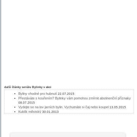
další články seriálu
Bylinky v akci
Byliny vhodné pro hubnutí
22.07.2015
Přestáváte s kouřením? Bylinky vám pomohou zmírnit abstinenční příznaky
08.07.2015
Vydejte se na lov jarních bylin. Vychutnáte si čaj nebo koupel
13.05.2015
Kuklík městský
30.01.2013
Acai je štíhlá palma, která napomáhá hubnutí
22.02.2012
Jahodník je vytrvalá bylina
13.07.2011
Drtič kamenů - Chanca Piedra
22.06.2011
Borůvka, léčivý plod i listy
15.06.2011
Heřmánek - bylinářská klasika
08.06.2011