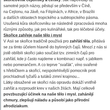
samotné jejich názvy, pěstují se především v Číně,
na Cejlonu, na Jávě, na Filipínách, v Africe, v Brazílii
a dalších oblastech tropického a subtropického pásma.
Usušená kůra skořicovníku se následně zpracovává mnoha
různými způsoby, jak pro kulinářské, tak pro léčebné účely.
Skořice zahřeje naše tělo i mysl
V Asii se skořice tradičně používá pro
zahřátí těla
, přidává
se za tímto účelem hlavně do bylinných čajů. Mnozí z nás si
jistě oblíbili skořici jako součást tzv. zimních čajů pro
zahřátí, kde ji často najdeme v kombinaci např. s jablkem
nebo pomerančem. A co teprve "svařák", víno svařené
s hřebíčkem a skořicí, nejspolehlivější pomocník proti
prochladnutí lyžařů a tuláků zimní krajinou...
Látky obsažené ve skořici nás opravdu dokáží vnitřně
zahřát a rozproudit krev v našich žilách. Mají celkově
povzbuzující účinek na naše tělo i mysl
,
zahánějí
chmury, zlepšují náladu a působí jako přírodní
afrodiziakum
.