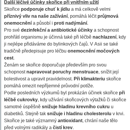
Další léčivé účinky skořice při vnitřním užití
Skořice
podporuje chuť k jídlu
a má celkově velmi
příznivý vliv na naše zažívání
, pomáhá léčit
průjmová
onemocnění
a působí i
proti nadýmání
.
Pro své
dezinfekční a antibiotické účinky
a schopnost
prohřátí organismu je účinná také při léčbě
nachlazení
, kdy
ji nejlépe přidáváme do bylinkových čajů. V Asii se také
tradičně předepisuje pro léčbu
onemocnění močových
cest
.
Ženám se skořice doporučuje především pro svou
schopnost
napravovat poruchy menstruace
, snížit její
bolestivost a upravit pravidelnost.
Při klimakteriu
skořice
pomáhá omezit nepříjemné průvodní potíže.
Podle posledních výzkumů byl prokázán účinek skořice
při
léčbě cukrovky
, kdy užívání skořicových výtažků či skořice
samotné úspěšně
snižuje hladinu krevního cukru
u
diabetiků. Stejně tak
snižuje i hladinu cholesterolu
v krvi.
Skořice je také významný
antioxidant
, chrání naše tělo
před volnými radikály a
čistí krev
.