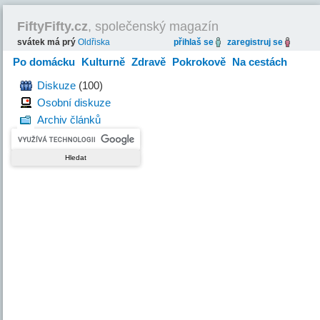
FiftyFifty.cz
, společenský magazín
svátek má prý
Oldřiska
přihlaš se
zaregistruj se
Po domácku
Kulturně
Zdravě
Pokrokově
Na cestách
Hravě
Diskuze
(100)
Osobní diskuze
Archiv článků