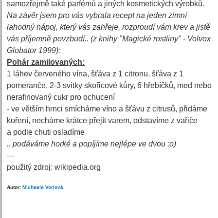
samozřejmě také parfémů a jiných kosmetických výrobků.
Na závěr jsem pro vás vybrala recept na jeden zimní
lahodný nápoj, který vás zahřeje, rozproudí vám krev a jistě
vás příjemně povzbudí.. (z knihy "Magické rostliny" - Volvox
Globator 1999):
Pohár zamilovaných:
1 láhev červeného vína, šťáva z 1 citronu, šťáva z 1
pomeranče, 2-3 svitky skořicové kůry, 6 hřebíčků, med nebo
nerafinovaný cukr pro ochucení
- ve větším hrnci smícháme víno a šťávu z citrusů, přidáme
koření, necháme krátce přejít varem, odstavíme z vařiče
a podle chuti osladíme
.. podáváme horké a popíjíme nejlépe ve dvou ;o)
---
použitý zdroj: wikipedia.org
Autor:
Michaela Vorlová