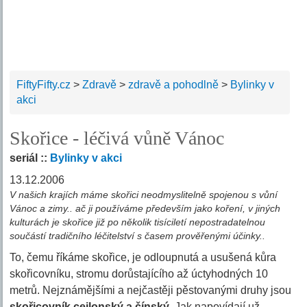
FiftyFifty.cz
>
Zdravě
>
zdravě a pohodlně
>
Bylinky v
akci
Skořice - léčivá vůně Vánoc
seriál ::
Bylinky v akci
13.12.2006
V našich krajích máme skořici neodmyslitelně spojenou s vůní
Vánoc a zimy.. ač ji používáme především jako koření, v jiných
kulturách je skořice již po několik tisíciletí nepostradatelnou
součástí tradičního léčitelství s časem prověřenými účinky..
To, čemu říkáme skořice, je odloupnutá a usušená kůra
skořicovníku, stromu dorůstajícího až úctyhodných 10
metrů. Nejznámějšími a nejčastěji pěstovanými druhy jsou
skořicovník cejlonský a čínský
. Jak napovídají už