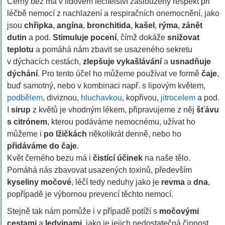
Černý bez má v lidovém léčitelství zasloužený respekt při
léčbě nemocí z nachlazení a respiračních onemocnění, jako
jsou
chřipka
,
angína
,
bronchitida
,
kašel
,
rýma
,
zánět
dutin
a pod.
Stimuluje pocení
, čímž dokáže
snižovat
teplotu
a pomáhá nám zbavit se usazeného sekretu
v dýchacích cestách,
zlepšuje vykašlávání
a
usnadňuje
dýchání
. Pro tento účel ho můžeme používat ve formě
čaje
,
buď samotný, nebo v kombinaci např. s lipovým květem,
podbělem
, diviznou,
hluchavkou
, kopřivou,
jitrocelem
a pod.
I
sirup
z květů je vhodným lékem, připravujeme z něj
šťávu
s citrónem
, kterou podáváme nemocnému, užívat ho
můžeme i
po lžičkách
několikrát denně, nebo ho
přidáváme do čaje
.
Květ černého bezu má i
čistící účinek
na naše tělo.
Pomáhá nás zbavovat usazených toxinů, především
kyseliny močové
, léčí tedy neduhy jako je
revma
a
dna
,
popřípadě je výbornou prevencí těchto nemocí.
Stejně tak nám pomůže i v případě potíží s
močovými
cestami
a
ledvinami
, jako je jejich nedostatečná činnost