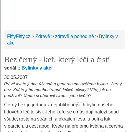
FiftyFifty.cz
>
Zdravě
>
zdravě a pohodlně
>
Bylinky v
akci
Bez černý - keř, který léčí a čistí
seriál ::
Bylinky v akci
30.05.2007
Právě kvete jedna úžasná a generacemi ověřená bylina.. černý
bez. Znáte jeho mnohostranné léčivé účinky? Víte, jak ho
používat? Umíte si připravit sirup z jeho květů?
Černý bez je jednou z nejoblíbenějších bylin našeho
lidového léčitelství. Jeho keře se u nás dají nalézt snad
všude, roste na stráních a okrajích lesa, u polí a luk,
v parcích, u cest apod. Kvete na přelomu května a června