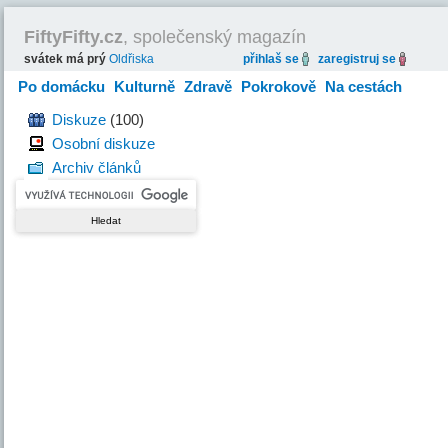
FiftyFifty.cz
, společenský magazín
svátek má prý
Oldřiska
přihlaš se
zaregistruj se
Po domácku
Kulturně
Zdravě
Pokrokově
Na cestách
Hravě
Diskuze
(100)
Osobní diskuze
Archiv článků