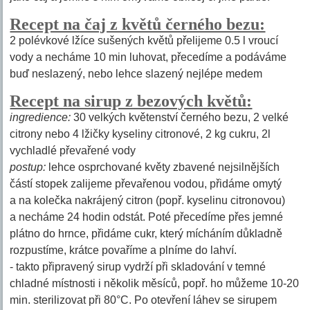
Recept na čaj z květů černého bezu:
2 polévkové lžíce sušených květů přelijeme 0.5 l vroucí
vody a necháme 10 min luhovat, přecedíme a podáváme
buď neslazený, nebo lehce slazený nejlépe medem
Recept na sirup z bezových květů:
ingredience:
30 velkých květenství černého bezu, 2 velké
citrony nebo 4 lžičky kyseliny citronové, 2 kg cukru, 2l
vychladlé převařené vody
postup:
lehce osprchované květy zbavené nejsilnějších
částí stopek zalijeme převařenou vodou, přidáme omytý
a na kolečka nakrájený citron (popř. kyselinu citronovou)
a necháme 24 hodin odstát. Poté přecedíme přes jemné
plátno do hrnce, přidáme cukr, který mícháním důkladně
rozpustíme, krátce povaříme a plníme do lahví.
- takto připravený sirup vydrží při skladování v temné
chladné místnosti i několik měsíců, popř. ho můžeme 10-20
min. sterilizovat při 80°C. Po otevření láhev se sirupem