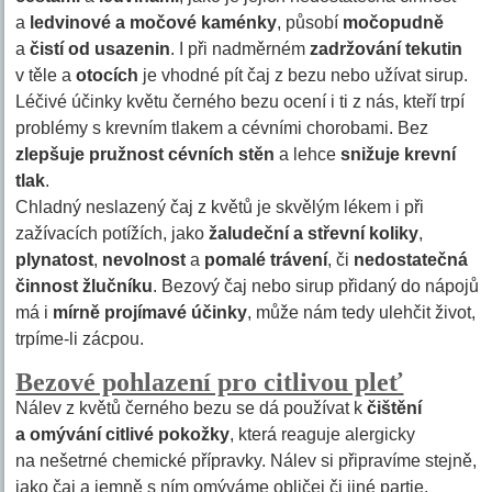
a
ledvinové a močové kaménky
, působí
močopudně
a
čistí od usazenin
. I při nadměrném
zadržování tekutin
v těle a
otocích
je vhodné pít čaj z bezu nebo užívat sirup.
Léčivé účinky květu černého bezu ocení i ti z nás, kteří trpí
problémy s krevním tlakem a cévními chorobami. Bez
zlepšuje pružnost cévních stěn
a lehce
snižuje krevní
tlak
.
Chladný neslazený čaj z květů je skvělým lékem i při
zažívacích potížích, jako
žaludeční a střevní koliky
,
plynatost
,
nevolnost
a
pomalé trávení
, či
nedostatečná
činnost žlučníku
. Bezový čaj nebo sirup přidaný do nápojů
má i
mírně projímavé účinky
, může nám tedy ulehčit život,
trpíme-li zácpou.
Bezové pohlazení pro citlivou pleť
Nálev z květů černého bezu se dá používat k
čištění
a omývání citlivé pokožky
, která reaguje alergicky
na nešetrné chemické přípravky. Nálev si připravíme stejně,
jako čaj a jemně s ním omýváme obličej či jiné partie.