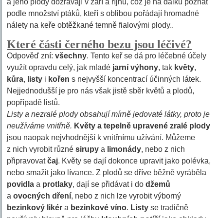
a jeho plody dozrávají v září a říjnu, což je na dálku poznat
podle množství ptáků, kteří s oblibou pořádají hromadné
nálety na keře obtěžkané temně fialovými plody..
Které části černého bezu jsou léčivé?
Odpověď zní:
všechny
. Tento keř se dá pro léčebné účely
využít opravdu celý, jak mladé
jarní výhony
, tak
květy
,
kůra
,
listy
i
kořen
s nejvyšší koncentrací účinných látek.
Nejjednodušší je pro nás však jistě sběr květů a plodů,
popřípadě listů.
Listy a nezralé plody obsahují mírně jedovaté látky, proto je
neužíváme vnitřně.
Květy a tepelně upravené zralé plody
jsou naopak nejvhodnější k vnitřnímu užívání. Můžeme
z nich vyrobit různé
sirupy
a
limonády
, nebo z nich
připravovat
čaj
. Květy se dají dokonce upravit jako polévka,
nebo smažit jako lívance. Z plodů se dříve běžně vyráběla
povidla
a
protlaky
, dají se přidávat i do
džemů
a
ovocných dření
, nebo z nich lze vyrobit výborný
bezinkový likér
a
bezinkové víno
.
Listy
se tradičně