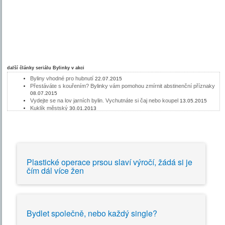
další články seriálu
Bylinky v akci
Byliny vhodné pro hubnutí
22.07.2015
Přestáváte s kouřením? Bylinky vám pomohou zmírnit abstinenční příznaky
08.07.2015
Vydejte se na lov jarních bylin. Vychutnáte si čaj nebo koupel
13.05.2015
Kuklík městský
30.01.2013
Acai je štíhlá palma, která napomáhá hubnutí
22.02.2012
Jahodník je vytrvalá bylina
13.07.2011
Drtič kamenů - Chanca Piedra
22.06.2011
Borůvka, léčivý plod i listy
15.06.2011
Heřmánek - bylinářská klasika
08.06.2011
Bylinky a vlasy
01.06.2011
Plastické operace prsou slaví výročí, žádá si je
Bylinky a hubnutí
25.05.2011
čím dál více žen
Bylinky a stres
18.05.2011
Rooibos - zdravý a výtečný čaj bez kofeinu
17.12.2008
Čaj Yerba Maté pro povzbuzení, detoxikaci a hubnutí
03.12.2008
Bylinky na kašel a průdušky
29.10.2008
Kdoule obecná prospívá nejen našemu trávení
22.10.2008
Bylinné koupelové soli pro zahřátí a osvěžení
15.10.2008
Bydlet společně, nebo každý single?
Kurkuma léčí - to není jen kari a Worcester
08.10.2008
Jalovec obecný - proti revma, dně i vodnatelnosti
01.10.2008