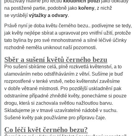
používaly hlavně pro léčbu
kloubních potíží
jako obklady
na postižené partie, podobně jako
kořeny
, z nichž
se vyrábějí
výtažky a odvary
.
Právě nyní je doba květu černého bezu.. podívejme se tedy,
jak květy nejlépe sbírat a upravovat pro vnitřní užití, protože
tato bylina by pro své mnohostranné a silné léčivé účinky
rozhodně neměla uniknout naší pozornosti.
Sběr a sušení květů černého bezu
Pro sušení sbíráme celá, plně rozkvetlá květenství, a to
ulamováním nebo odstřiháváním z větví. Sušíme je buď
rozprostřené v tenké vrstvě, nebo květenství zavěsíme
v dobře větrané místnosti. Pro pozdější uskladnění pak
odstraníme případné zhnědlé květy, ponecháme si pouze
drogu, která si zachovala světlou nažloutlou barvu.
Skladujeme je v tmavé uzavíratelné nádobě v suchu.
Sušené květy pak používáme pro přípravu čaje.
Co léčí květ černého bezu?