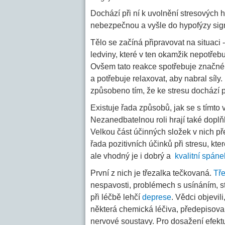
Dochází při ní k uvolnění stresových 
nebezpečnou a vyšle do hypofýzy sign
Tělo se začíná připravovat na situaci
ledviny, které v ten okamžik nepotřebu
Ovšem tato reakce spotřebuje značné 
a potřebuje relaxovat, aby nabral síly.
způsobeno tím, že ke stresu dochází p
Existuje řada způsobů, jak se s tímto 
Nezanedbatelnou roli hrají také doplňk
Velkou část účinných složek v nich pře
řada pozitivních účinků při stresu, kt
ale vhodný je i dobrý a
kvalitní spáne
První z nich je třezalka tečkovaná.
Tř
nespavosti, problémech s usínáním, s
při léčbě lehčí
deprese
. Vědci objevil
některá chemická léčiva, předepisova
nervové soustavy. Pro dosažení efektu 