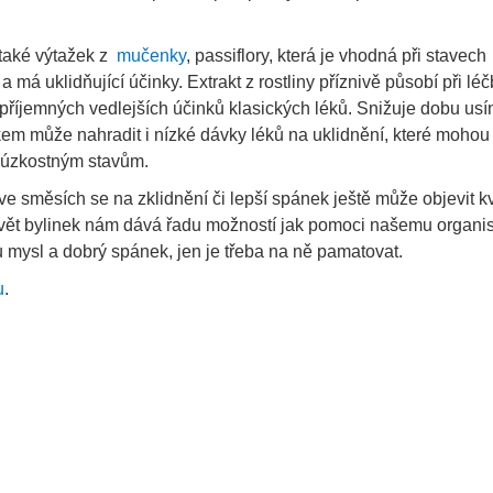
 také výtažek z
mučenky
, passiflory, která je vhodná při stavech
 má uklidňující účinky. Extrakt z rostliny příznivě působí při lé
říjemných vedlejších účinků klasických léků. Snižuje dobu usí
em může nahradit i nízké dávky léků na uklidnění, které mohou
a úzkostným stavům.
 ve směsích se na zklidnění či lepší spánek ještě může objevit k
Svět bylinek nám dává řadu možností jak pomoci našemu organ
u mysl a dobrý spánek, jen je třeba na ně pamatovat.
u
.