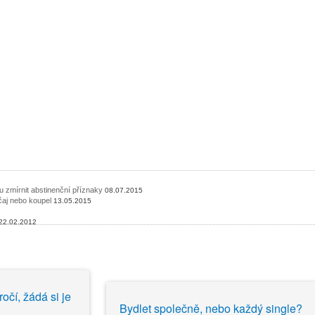
 zmírnit abstinenční příznaky
08.07.2015
 čaj nebo koupel
13.05.2015
22.02.2012
očí, žádá si je
7.12.2008
Bydlet společně, nebo každý single?
hubnutí
03.12.2008