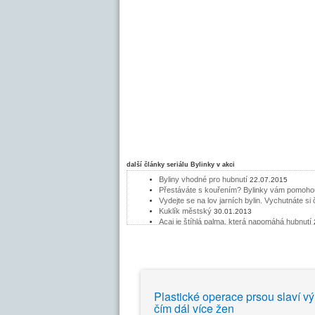
další články seriálu
Bylinky v akci
Byliny vhodné pro hubnutí
22.07.2015
Přestáváte s kouřením? Bylinky vám pomohou
Vydejte se na lov jarních bylin. Vychutnáte si
Kuklík městský
30.01.2013
Acai je štíhlá palma, která napomáhá hubnutí
Jahodník je vytrvalá bylina
13.07.2011
Drtič kamenů - Chanca Piedra
22.06.2011
Borůvka, léčivý plod i listy
15.06.2011
Heřmánek - bylinářská klasika
08.06.2011
Bylinky a vlasy
01.06.2011
Bylinky a hubnutí
25.05.2011
Plastické operace prsou slaví výr
Rooibos - zdravý a výtečný čaj bez kofeinu
1
čím dál více žen
Čaj Yerba Maté pro povzbuzení, detoxikaci a 