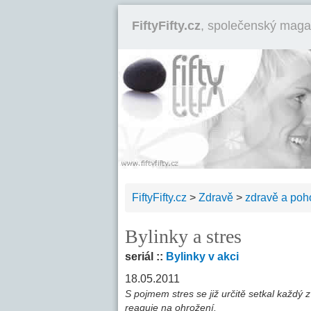
FiftyFifty.cz
, společenský maga
FiftyFifty.cz
>
Zdravě
>
zdravě a poh
Bylinky a stres
seriál ::
Bylinky v akci
18.05.2011
S pojmem stres se již určitě setkal každý 
reaguje na ohrožení.