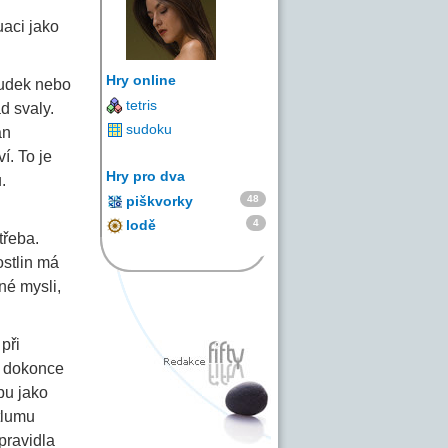
uaci jako
Hry online
ludek nebo
tetris
d svaly.
sudoku
án
í. To je
Hry pro dva
.
48
piškvorky
4
lodě
třeba.
ostlin má
né mysli,
při
 dokonce
pu jako
tlumu
pravidla