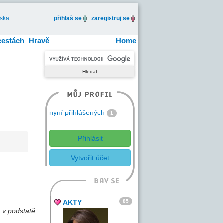
iska
přihlaš se
zaregistruj se
cestách
Hravě
Home
nyní přihlášených
1
Přihlásit
Vytvořit účet
85
AKTY
o v podstatě