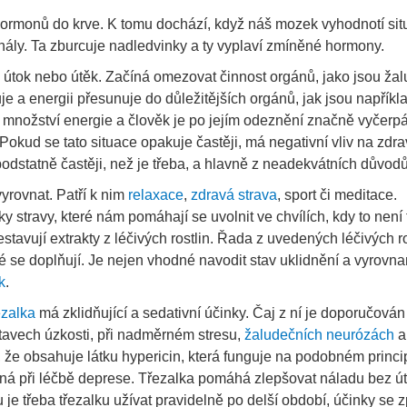
hormonů do krve. K tomu dochází, když náš mozek vyhodnotí sit
ály. Ta zburcuje nadledvinky a ty vyplaví zmíněné hormony.
 - útok nebo útěk. Začíná omezovat činnost orgánů, jako jsou ža
je a energii přesunuje do důležitějších orgánů, jak jsou napříkla
množství energie a člověk je po jejím odeznění značně vyčerp
 Pokud se tato situace opakuje častěji, má negativní vliv na zdrav
odstatně častěji, než je třeba, a hlavně z neadekvátních důvodů
vyrovnat. Patří k nim
relaxace
,
zdravá strava
, sport či meditace.
y stravy, které nám pomáhají se uvolnit ve chvílích, kdy to není 
stavují extrakty z léčivých rostlin. Řada z uvedených léčivých r
eré se doplňují. Je nejen vhodné navodit stav uklidnění a vyrovna
k
.
ezalka
má zklidňující a sedativní účinky. Čaj z ní je doporučován 
tavech úzkosti, při nadměrném stresu,
žaludečních neurózách
a
i, že obsahuje látku hypericin, která funguje na podobném princi
ná při léčbě deprese. Třezalka pomáhá zlepšovat náladu bez ú
je třeba třezalku užívat pravidelně po delší období, účinky se z