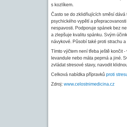
s kozlíkem.
Často se do zklidňujících směsí dává
psychického vypětí a přepracovanosti a
nespavosti. Podporuje spánek bez nep
a zlepšuje kvalitu spánku. Svým účink
návykové. Působí také proti strachu 
Tímto výčtem není třeba ještě končit -
levandule nebo máta peprná a jiné. 
zvládat stresové stavy, navodit klidno
Celková nabídka přípravků
proti stres
Zdroj:
www.celostnimedicina.cz