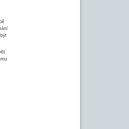
čbě
nání
 být
vět
ismu