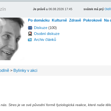
zín
Je právě ±
06.08.2026 17:45
svátek má prý
Oldř
Po domácku
Kulturně
Zdravě
Pokrokově
Na 
Diskuze
(100)
Osobní diskuze
Archiv článků
odlně
>
Bylinky v akci
z nás. Stres je ve své původní formě fyziologická reakce, které naše těl