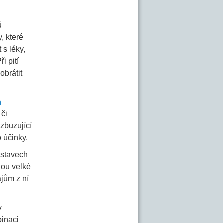
ů
, které
 s léky,
i pití
obrátit
h
 či
vzbuzující
o účinky.
 stavech
nou velké
ajům z ní
y
binaci