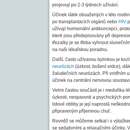
projevují po 2-3 týdnech užívání.
Účinek látek obsažených v této rostli
po transplantacích orgánů nebo
HIV
p
užívají hormonální antikoncepci, proto
které jsou předepisovány při depresiv
třezalky je se třeba vyhnout slunečním
na naši lékařskou poradnu.
Další, často užívanou bylinkou je kozl
neurózách
(úzkost, bušení srdce), dá
žaludečních neurózách. Při vnitřním už
účinek na centrální nervovou soustavu.
Velmi častou součástí je i meduňka l
úzkosti, nespavosti a psychických por
lidové obliby je její naprostá neškodno
připraveným příjemnou chuť.
Rovněž se můžeme setkat i s výtažk
se sedativními a relaxačními účinky.