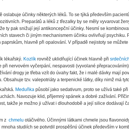
ně oslabuje účinky některých léků. To se týká především pacient
ozitivních. Preparátů a léků z třezalky by se měly vyvarovat ženy
že ty pak snižují její antikoncepční účinky. Nesmí se kombinovat
ních stavech či jiným mechanismem účinku ovlivňují psychiku. Př
 paprskům, hlavně při opalování. V případě nejistoty se můžete 
ík lékařský.
Kozlík
rovněž uklidňující účinek hlavně při
srdečníc
le při nervovém vyčerpání, nespavosti (vyvolané přepracováním)
ívání drogy je třeba vzít do úvahy fakt, že i malé dávky mají po
 Obsahuje tzv. valepotriáty a terpenické látky, díky nimž má tyt
ékařská.
Meduňka
působí jako sedativum, proto se užívá také při
uchách. Navozuje klid, příjemný spánek a dobré zažívání. Příči
st, takže je možno ji užívat i dlouhodobě a její silice dodávají č
em z
chmelu
otáčivého. Účinnými látkami chmele jsou flavonoid
 V mnoha studiích se potvrdil prospěšný účinek především v kom