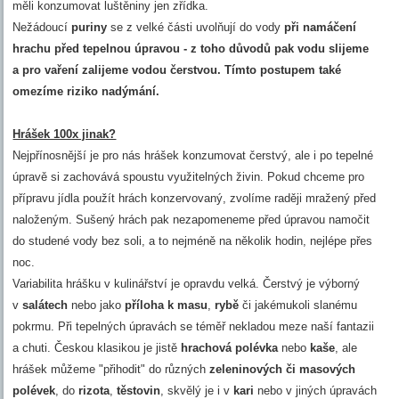
měli konzumovat luštěniny jen zřídka.
Nežádoucí
puriny
se z velké části uvolňují do vody
při namáčení
hrachu před tepelnou úpravou - z toho důvodů pak vodu slijeme
a pro vaření zalijeme vodou čerstvou. Tímto postupem také
omezíme riziko nadýmání.
Hrášek 100x jinak?
Nejpřínosnější je pro nás hrášek konzumovat čerstvý, ale i po tepelné
úpravě si zachovává spoustu využitelných živin. Pokud chceme pro
přípravu jídla použít hrách konzervovaný, zvolíme raději mražený před
naloženým. Sušený hrách pak nezapomeneme před úpravou namočit
do studené vody bez soli, a to nejméně na několik hodin, nejlépe přes
noc.
Variabilita hrášku v kulinářství je opravdu velká. Čerstvý je výborný
v
salátech
nebo jako
příloha k masu
,
rybě
či jakémukoli slanému
pokrmu. Při tepelných úpravách se téměř nekladou meze naší fantazii
a chuti. Českou klasikou je jistě
hrachová polévka
nebo
kaše
, ale
hrášek můžeme "přihodit" do různých
zeleninových či masových
polévek
, do
rizota
,
těstovin
, skvělý je i v
kari
nebo v jiných úpravách