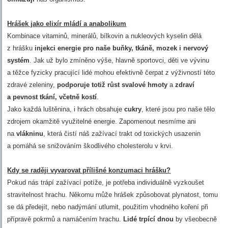
Hrášek jako elixír mládí a anabolikum
Kombinace vitaminů, minerálů, bílkovin a nukleových kyselin dělá
z hrášku
injekci energie pro naše buňky, tkáně, mozek i nervový
systém
. Jak už bylo zmíněno výše, hlavně sportovci, děti ve vývinu
a těžce fyzicky pracující lidé mohou efektivně čerpat z výživností této
zdravé zeleniny,
podporuje totiž růst svalové hmoty
a
zdraví
a pevnost tkání, včetně kostí
.
Jako každá luštěnina, i hrách obsahuje
cukry
, které jsou pro naše tělo
zdrojem okamžitě využitelné energie. Zapomenout nesmíme ani
na
vlákninu
, která čistí náš zažívací trakt od toxických usazenin
a pomáhá se snižováním škodlivého cholesterolu v krvi.
Kdy se raději vyvarovat přílišné konzumaci hrášku?
Pokud nás trápí zažívací potíže, je potřeba individuálně vyzkoušet
stravitelnost hrachu. Někomu může hrášek způsobovat plynatost, tomu
se dá předejít, nebo nadýmání utlumit, použitím vhodného koření při
přípravě pokrmů a namáčením hrachu.
Lidé trpící dnou
by všeobecně