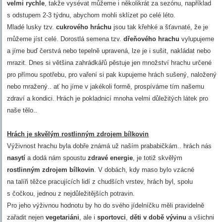
velmi rychle
, takže vysévat můžeme i několikrát za sezónu, například
s odstupem 2-3 týdnu, abychom mohli sklízet po celé léto.
Mladé lusky tzv.
cukrového hráchu
jsou tak křehké a šťavnaté, že je
můžeme jíst celé. Dorostlá semena tzv.
dřeňového hrachu
vylupujeme
a jíme buď čerstvá nebo tepelně upravená, lze je i sušit, nakládat nebo
mrazit. Dnes si většina zahrádkářů pěstuje jen množství hrachu určené
pro přímou spotřebu, pro vaření si pak kupujeme hrách sušený, naložený
nebo mražený.. ať ho jíme v jakékoli formě, prospíváme tím našemu
zdraví a kondici. Hrách je pokladnicí mnoha velmi důležitých látek pro
naše tělo..
Hrách je skvělým rostlinným zdrojem bílkovin
Výživnost hrachu byla dobře známá už naším prababičkám.. hrách nás
nasytí
a dodá nám spoustu
zdravé energie
, je totiž skvělým
rostlinným zdrojem bílkovin
. V dobách, kdy maso bylo vzácné
na talíři těžce pracujících lidí z chudších vrstev, hrách byl, spolu
s čočkou, jednou z nejdůležitějších potravin.
Pro jeho výživnou hodnotu by ho do svého jídelníčku měli pravidelně
zařadit nejen
vegetariáni
, ale i
sportovci
,
děti v době vývinu
a všichni