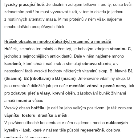
fyzicky pracující lidé
. Je ideálním zdrojem bílkovin i pro ty, co se kvůli
zdravotním potížím musí vyvarovat tuků, v tomto ohledu je jednou
z rostlinných alternativ masa. Mimo proteinů v něm však najdeme
mnoho dalších prospěšných látek..
Hrášek obsahuje mnoho důležitých vitaminů a minerálů
Hrášek, zejména ten mladý a čerstvý, je bohatým zdrojem
vitaminu C
,
jednoho z nejmocnějších antioxidantů. Dále v něm najdeme mnoho
karotenů
, které chrání náš zrak a stimulují
obnovu sliznic
, a v
neposlední řadě vysoké hodnoty některých vitaminů skup. B, hlavně
B1
(thiamin)
,
B2 (riboflavin)
a
B3 (niacin)
. Jmenované vitaminy skup. B
jsou nesmírně důležité jak pro naše
mentální zdraví
a
pevné nervy
, tak
pro
zdravou pleť
a
vlasy
,
krevní oběh
, zásobování buněk živinami
a naši
imunitu
vůbec.
Vysoký obsah
hořčíku
je dalším jeho velkým pozitivem, je též zdrojem
vápníku
,
fosforu
,
draslíku
a
mědi
.
V povšimnutíhodné koncentraci v něm najdeme i mnoho
nukleových
kyselin
- látek, které v našem těle působí
regeneračně
, doslova
omlazují
náš organismus.