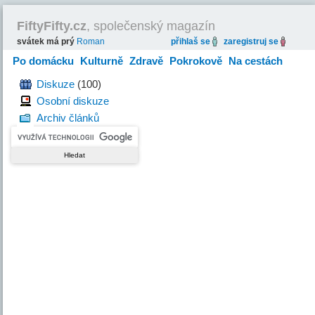
FiftyFifty.cz
, společenský magazín
svátek má prý
Roman
přihlaš se
zaregistruj se
Po domácku
Kulturně
Zdravě
Pokrokově
Na cestách
Hravě
Diskuze
(100)
Osobní diskuze
Archiv článků