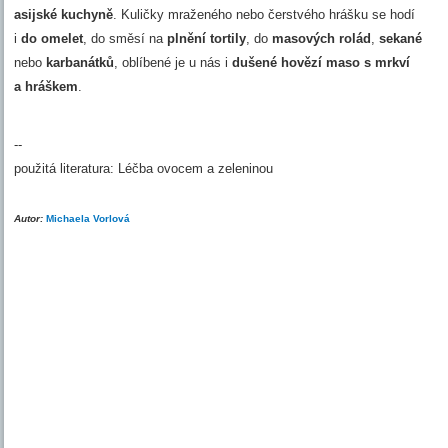
asijské kuchyně
. Kuličky mraženého nebo čerstvého hrášku se hodí
i
do omelet
, do směsí na
plnění tortily
, do
masových rolád
,
sekané
nebo
karbanátků
, oblíbené je u nás i
dušené hovězí maso s mrkví
a hráškem
.
--
použitá literatura: Léčba ovocem a zeleninou
Autor:
Michaela Vorlová