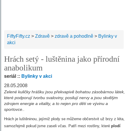
FiftyFifty.cz
>
Zdravě
>
zdravě a pohodlně
>
Bylinky v
akci
Hrách setý - luštěnina jako přírodní
anabolikum
seriál ::
Bylinky v akci
28.05.2008
Zelené kuličky hrášku jsou překvapivě bohatou zásobárnou látek,
které podporují tvorbu svaloviny, posilují nervy a jsou skvělým
zdrojem energie a vitality, a to nejen pro děti ve vývinu a
sportovce..
Hrách je luštěninou, jejímiž plody se můžeme občerstvit už brzy z léta,
samozřejmě pokud jsme zaseli včas. Patří mezi rostliny, které
plodí