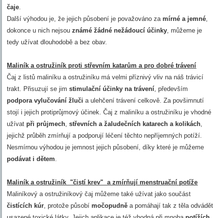
čaje
.
Další výhodou je, že jejich působení je považováno za
mírné a jemné
,
dokonce u nich nejsou
známé žádné nežádoucí účinky
, můžeme je
tedy užívat dlouhodobě a bez obav.
Maliník a ostružiník proti střevním katarům a pro dobré trávení
Čaj z listů maliníku a ostružiníku má velmi příznivý vliv na náš trávicí
trakt. Přisuzují se jim
stimulační účinky na trávení
, především
podpora vylučování žluči
a ulehčení trávení celkově. Za povšimnutí
stojí i jejich protiprůjmový účinek. Čaj z maliníku a ostružiníku je vhodné
užívat
při průjmech
,
střevních a žaludečních katarech a kolikách
,
jejichž průběh zmírňují a podporují léčení těchto nepříjemných potíží.
Nesmírnou výhodou je jemnost jejich působení, díky které je můžeme
podávat i dětem
.
Maliník a ostružiník "čistí krev" a zmírňují menstruační potíže
Maliníkový a ostružiníkový čaj můžeme také užívat jako součást
čistících kúr
, protože působí
močopudně
a pomáhají tak z těla odvádět
usazené toxické látky. Jejich aplikace je též vhodná při mnoha
potížích