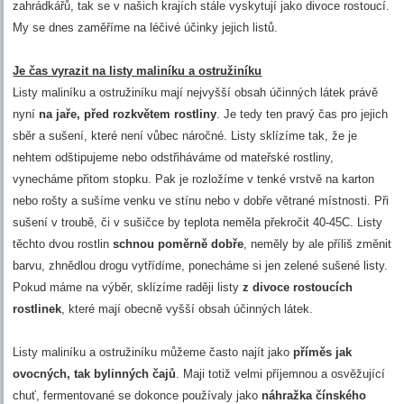
zahrádkářů, tak se v našich krajích stále vyskytují jako divoce rostoucí.
My se dnes zaměříme na léčivé účinky jejich listů.
Je čas vyrazit na listy maliníku a ostružiníku
Listy maliníku a ostružiníku mají nejvyšší obsah účinných látek právě
nyní
na jaře, před rozkvětem rostliny
. Je tedy ten pravý čas pro jejich
sběr a sušení, které není vůbec náročné. Listy sklízíme tak, že je
nehtem odštipujeme nebo odstřiháváme od mateřské rostliny,
vynecháme přitom stopku. Pak je rozložíme v tenké vrstvě na karton
nebo rošty a sušíme venku ve stínu nebo v dobře větrané místnosti. Při
sušení v troubě, či v sušičce by teplota neměla překročit 40-45C. Listy
těchto dvou rostlin
schnou poměrně dobře
, neměly by ale příliš změnit
barvu, zhnědlou drogu vytřídíme, ponecháme si jen zelené sušené listy.
Pokud máme na výběr, sklízíme raději listy
z divoce rostoucích
rostlinek
, které mají obecně vyšší obsah účinných látek.
Listy maliníku a ostružiníku můžeme často najít jako
příměs jak
ovocných, tak bylinných čajů
. Maji totiž velmi příjemnou a osvěžující
chuť, fermentované se dokonce používaly jako
náhražka čínského