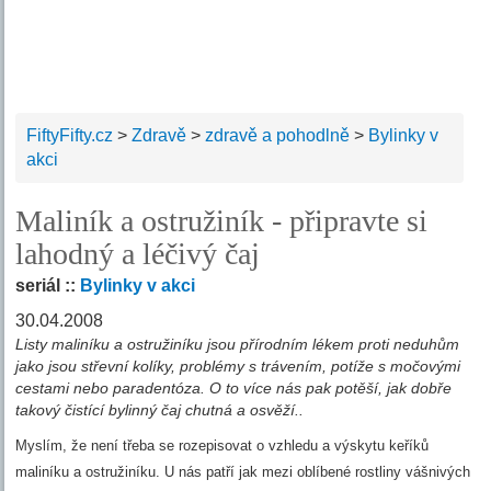
FiftyFifty.cz
>
Zdravě
>
zdravě a pohodlně
>
Bylinky v
akci
Maliník a ostružiník - připravte si
lahodný a léčivý čaj
seriál ::
Bylinky v akci
30.04.2008
Listy maliníku a ostružiníku jsou přírodním lékem proti neduhům
jako jsou střevní kolíky, problémy s trávením, potíže s močovými
cestami nebo paradentóza. O to více nás pak potěší, jak dobře
takový čistící bylinný čaj chutná a osvěží..
Myslím, že není třeba se rozepisovat o vzhledu a výskytu keříků
maliníku a ostružiníku. U nás patří jak mezi oblíbené rostliny vášnivých