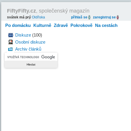
FiftyFifty.cz
, společenský magazín
svátek má prý
Oldřiska
přihlaš se
zaregistruj se
Po domácku
Kulturně
Zdravě
Pokrokově
Na cestách
Hravě
Diskuze
(100)
Osobní diskuze
Archiv článků