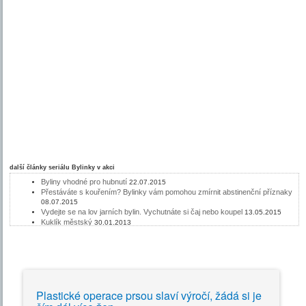
další články seriálu
Bylinky v akci
Byliny vhodné pro hubnutí
22.07.2015
Přestáváte s kouřením? Bylinky vám pomohou zmírnit abstinenční příznaky
08.07.2015
Vydejte se na lov jarních bylin. Vychutnáte si čaj nebo koupel
13.05.2015
Kuklík městský
30.01.2013
Acai je štíhlá palma, která napomáhá hubnutí
22.02.2012
Jahodník je vytrvalá bylina
13.07.2011
Drtič kamenů - Chanca Piedra
22.06.2011
Borůvka, léčivý plod i listy
15.06.2011
Heřmánek - bylinářská klasika
08.06.2011
Bylinky a vlasy
01.06.2011
Plastické operace prsou slaví výročí, žádá si je
Bylinky a hubnutí
25.05.2011
Bylinky a stres
18.05.2011