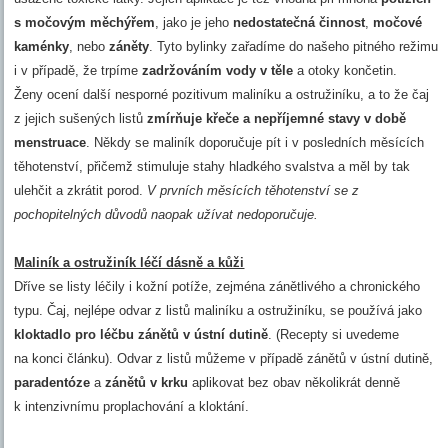
s močovým měchýřem
, jako je jeho
nedostatečná činnost
,
močové
kaménky
, nebo
záněty
. Tyto bylinky zařadíme do našeho pitného režimu
i v případě, že trpíme
zadržováním vody v těle
a otoky končetin.
Ženy ocení další nesporné pozitivum maliníku a ostružiníku, a to že čaj
z jejich sušených listů
zmírňuje křeče a nepříjemné stavy v době
menstruace
. Někdy se maliník doporučuje pít i v posledních měsících
těhotenství, přičemž stimuluje stahy hladkého svalstva a měl by tak
ulehčit a zkrátit porod.
V prvních měsících těhotenství se z
pochopitelných důvodů naopak užívat nedoporučuje.
Maliník a ostružiník léčí dásně a kůži
Dříve se listy léčily i kožní potíže, zejména zánětlivého a chronického
typu. Čaj, nejlépe odvar z listů maliníku a ostružiníku, se používá jako
kloktadlo pro léčbu zánětů v ústní dutině
. (Recepty si uvedeme
na konci článku). Odvar z listů můžeme v případě zánětů v ústní dutině,
paradentóze
a
zánětů v krku
aplikovat bez obav několikrát denně
k intenzivnímu proplachování a kloktání.