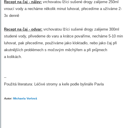
Recept na čaj - nálev:
vrchovatou lžíci sušené drogy zalijeme 250ml
vroucí vody a necháme několik minut luhovat, přecedíme a užíváme 2-
3x denně
Recept na čaj - odvar:
vrchovatou lžíci sušené drogy zalijeme 300ml
studené vody, přivedeme do varu a krátce povaříme, necháme 5-10 min
luhovat, pak přecedíme, používáme jako kloktadlo, nebo jako čaj při
akutnějších problémech s močovým měchýřem a při průjmech
a kolikách.
--
Použitá literatura: Léčivé stromy a keře podle bylináře Pavla
Autor:
Michaela Vorlová