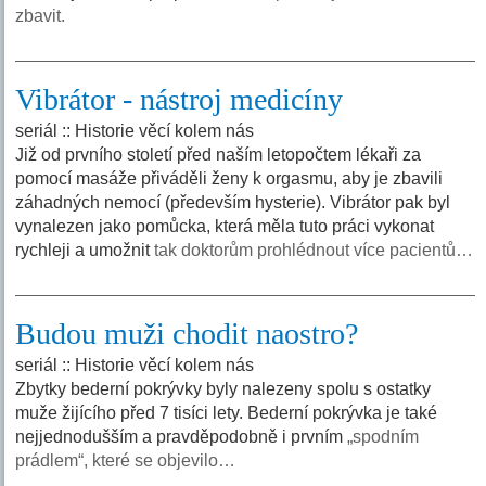
zbavit.
Vibrátor - nástroj medicíny
seriál :: Historie věcí kolem nás
Již od prvního století před naším letopočtem lékaři za
pomocí masáže přiváděli ženy k orgasmu, aby je zbavili
záhadných nemocí (především hysterie). Vibrátor pak byl
vynalezen jako pomůcka, která měla tuto práci vykonat
rychleji a umožnit
tak doktorům prohlédnout více pacientů…
Budou muži chodit naostro?
seriál :: Historie věcí kolem nás
Zbytky bederní pokrývky byly nalezeny spolu s ostatky
muže žijícího před 7 tisíci lety. Bederní pokrývka je také
nejjednodušším a pravděpodobně i prvním
„spodním
prádlem“, které se objevilo…