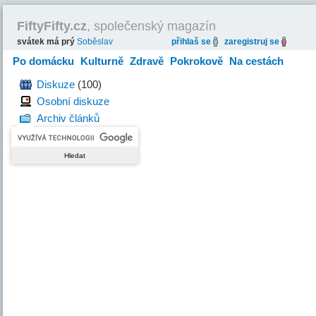
FiftyFifty.cz
, společenský magazín
svátek má prý
Soběslav
přihlaš se
zaregistruj se
Po domácku
Kulturně
Zdravě
Pokrokově
Na cestách
Hravě
Diskuze
(100)
Osobní diskuze
Archiv článků