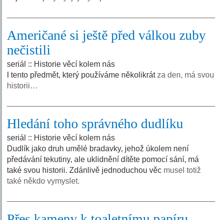
Američané si ještě před válkou zuby
nečistili
seriál :: Historie věcí kolem nás
I tento předmět, který používáme několikrát
za den, má svou
historii…
Hledání toho správného dudlíku
seriál :: Historie věcí kolem nás
Dudlík jako druh umělé bradavky, jehož úkolem není
předávání tekutiny, ale uklidnění dítěte pomocí sání, má
také svou historii. Zdánlivě jednoduchou věc
musel totiž
také někdo vymyslet.
Přes kameny k toaletnímu papíru