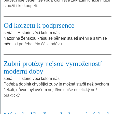
pravěcí lidé věděli, že voda krom své základní funkce
může
sloužit i ke koupeli.
Od korzetu k podprsence
seriál :: Historie věcí kolem nás
Názor na ženskou krásu se během staletí měnil a s tím se
měnila
i potřeba této části oděvu.
Zubní protézy nejsou vymožeností
moderní doby
seriál :: Historie věcí kolem nás
Potřeba doplnit chybějící zuby je možná starší než bychom
čekali, důvod byl ovšem
nejdříve spíše estetický než
praktický.