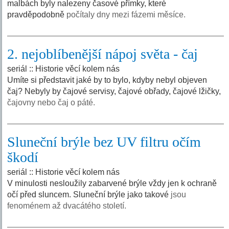
malbách byly nalezeny časové přímky, které
pravděpodobně
počítaly dny mezi fázemi měsíce.
2. nejoblíbenější nápoj světa - čaj
seriál :: Historie věcí kolem nás
Umíte si představit jaké by to bylo, kdyby nebyl objeven
čaj? Nebyly by čajové servisy, čajové obřady, čajové lžičky,
čajovny nebo čaj o páté.
Sluneční brýle bez UV filtru očím
škodí
seriál :: Historie věcí kolem nás
V minulosti nesloužily zabarvené brýle vždy jen k ochraně
očí před sluncem. Sluneční brýle jako takové
jsou
fenoménem až dvacátého století.