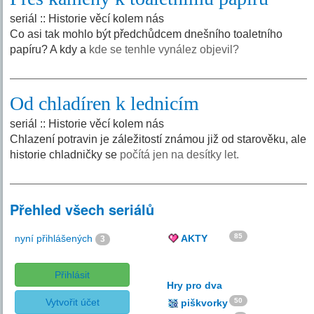
seriál :: Historie věcí kolem nás
Co asi tak mohlo být předchůdcem dnešního toaletního
papíru? A kdy a
kde se tenhle vynález objevil?
Od chladíren k lednicím
seriál :: Historie věcí kolem nás
Chlazení potravin je záležitostí známou již od starověku, ale
historie chladničky se
počítá jen na desítky let.
Přehled všech seriálů
85
nyní přihlášených
AKTY
3
Přihlásit
Hry pro dva
Vytvořit účet
50
piškvorky