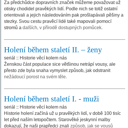
Za předchůdce dopravních značek můžeme považovat už
otisky chodidel pravěkých lidí. Podle nich se totiž ostatní
orientovali a jejich následováním pak prošlapávali pěšiny a
stezky. Svou cestu pravěcí lidé také mapovali pomocí
stromů a
dalších, v přírodě dostupných pomůcek.
Holení během staletí II. – ženy
seriál :: Historie věcí kolem nás
Ženskou část populace sice většinou netrápí vousy, ale
přesto zde byla snaha vymyslet způsob, jak odstranit
nežádoucí porost na svém těle.
Holení během staletí I. - muži
seriál :: Historie věcí kolem nás
Historie holení začíná už u pravěkých lidí, v době 100 tisíc
let před naším letopočtem. Starověké jeskynní malby
dokazují, že naši prapředci znali
způsob, jak se vousů