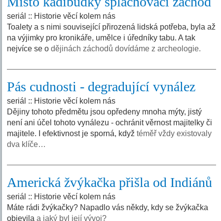
Místo kadibudky splachovací záchod
seriál :: Historie věcí kolem nás
Toalety a s nimi související přirozená lidská potřeba, byla až
na výjimky pro kronikáře, umělce i úředníky tabu. A tak
nejvíce se o
dějinách záchodů dovídáme z archeologie.
Pás cudnosti - degradující vynález
seriál :: Historie věcí kolem nás
Dějiny tohoto předmětu jsou opředeny mnoha mýty, jistý
není ani účel tohoto vynálezu - ochránit věrnost majitelky či
majitele. I efektivnost je sporná, když
téměř vždy existovaly
dva klíče…
Americká žvýkačka přišla od Indiánů
seriál :: Historie věcí kolem nás
Máte rádi žvýkačky? Napadlo vás někdy, kdy se žvýkačka
objevila
a jaký byl její vývoj?