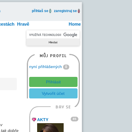
a
přihlaš se
zaregistruj se
cestách
Hravě
Home
nyní přihlášených
0
Přihlásit
Vytvořit účet
85
AKTY
 v
 tak dobře