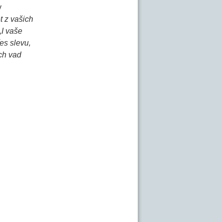
y
t z vašich
„I vaše
es slevu,
ch vad