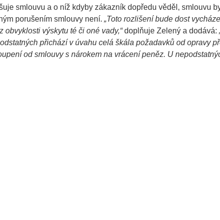
ušuje smlouvu a o níž kdyby zákazník dopředu věděl, smlouvu b
atným porušením smlouvy není.
„Toto rozlišení bude dost vycháze
z obvyklosti výskytu té či oné vady,“
doplňuje Zelený a dodává:
 podstatných přichází v úvahu celá škála požadavků od opravy př
toupení od smlouvy s nárokem na vrácení peněz. U nepodstatný