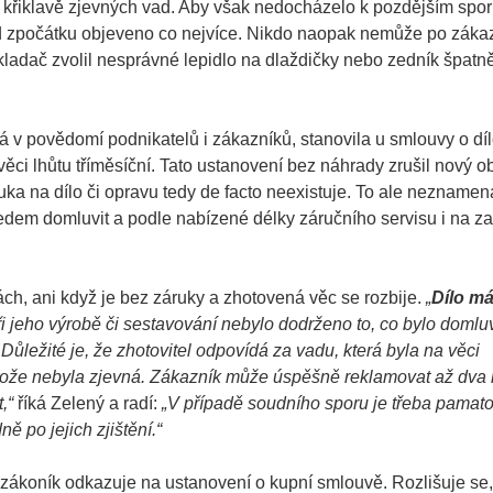
m křiklavě zjevných vad. Aby však nedocházelo k pozdějším spor
d zpočátku objeveno co nejvíce. Nikdo naopak nemůže po záka
 obkladač zvolil nesprávné lepidlo na dlaždičky nebo zedník špatn
vá v povědomí podnikatelů i zákazníků, stanovila u smlouvy o dí
 věci lhůtu tříměsíční. Tato ustanovení bez náhrady zrušil nový 
ka na dílo či opravu tedy de facto neexistuje. To ale neznamen
edem domluvit a podle nabízené délky záručního servisu i na z
ch, ani když je bez záruky a zhotovená věc se rozbije.
„
Dílo má
při jeho výrobě či sestavování nebylo dodrženo to, co bylo domlu
 Důležité je, že zhotovitel odpovídá za vadu, která byla na věci
rotože nebyla zjevná. Zákazník může úspěšně reklamovat až dva 
,“
říká Zelený a radí:
„V případě soudního sporu je třeba pamato
ě po jejich zjištění.“
ákoník odkazuje na ustanovení o kupní smlouvě. Rozlišuje se, 