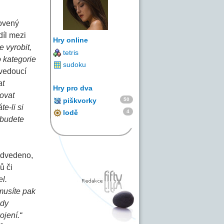
tovený
díl mezi
Hry online
e vyrobit,
tetris
o kategorie
sudoku
 vedoucí
at
Hry pro dva
žovat
50
piškvorky
e-li si
4
lodě
 budete
edvedeno,
ů či
el.
musíte pak
ady
ojení.“