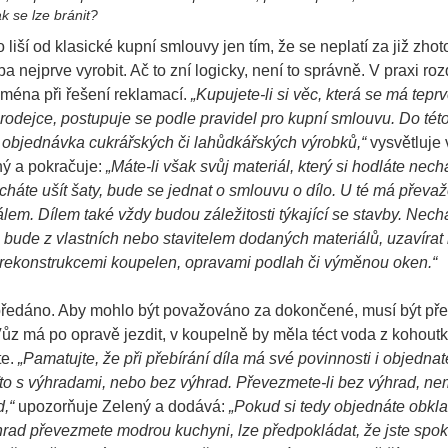
 se lze bránit?
 liší od klasické kupní smlouvy jen tím, že se neplatí za již zho
 nejprve vyrobit. Ač to zní logicky, není to správně. V praxi roz
ména při řešení reklamací.
„Kupujete-li si věc, která se má teprv
rodejce, postupuje se podle pravidel pro kupní smlouvu. Do tét
 objednávka cukrářských či lahůdkářských výrobků,“
vysvětluje
ný a pokračuje:
„Máte-li však svůj materiál, který si hodláte nech
echáte ušít šaty, bude se jednat o smlouvu o dílo. U té má převa
lem. Dílem také vždy budou záležitosti týkající se stavby. Nechát
to bude z vlastních nebo stavitelem dodaných materiálů, uzavírat
s rekonstrukcemi koupelen, opravami podlah či výměnou oken.“
a předáno. Aby mohlo být považováno za dokončené, musí být př
Vůz má po opravě jezdit, v koupelně by měla téct voda z kohoutk
te.
„Pamatujte, že při přebírání díla má své povinnosti i objednat
ďto s výhradami, nebo bez výhrad. Převezmete-li bez výhrad, ne
,“
upozorňuje Zelený a dodává:
„Pokud si tedy objednáte obkl
rad převezmete modrou kuchyni, lze předpokládat, že jste spok