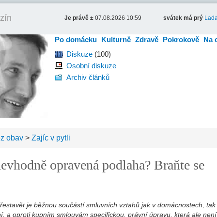
zín
Je právě ±
07.08.2026 10:59
svátek má prý
Lad
Po domácku
Kulturně
Zdravě
Pokrokově
Na 
Diskuze
(100)
Osobní diskuze
Archiv článků
ez obav
>
Zajíc v pytli
 nevhodně opravená podlaha? Braňte se
i přestavět je běžnou součástí smluvních vztahů jak v domácnostech, tak
í, a oproti kupním smlouvám specifickou, právní úpravu, která ale není