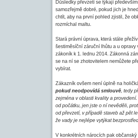
Důsledky převzetí se týkají předevší
samozřejmě dobré, pokud jich je hne
chtít, aby na první pohled zjistil, že
rozmíchal maltu.
Stará právní úprava, která stále přeží
šestiměsíční záruční lhůtu a u opravy
zákoník k 1. lednu 2014. Zákonná záru
se na ní se zhotovitelem nemůžete př
vybírat.
Zákazník ovšem není úplně na holičká
pokud neodpovídá smlouvě
, tedy 
zejména v oblasti kvality a provedení.
od počátku, jen jste o ní nevěděli, p
od převzetí, v případě staveb až pět let
že vady je nejlépe vytýkat bezprostředn
V konkrétních nárocích pak občanský z