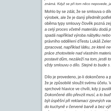
známá. Když se při tom něco nepovede, jak
Mohlo by se zdát, že se smlouva o dílo
výrobek, ale že je daný předmět potřeba
oběma typy smlouvy člověk pozná zej
a celý proces včetně materiálu dodá p
spadá například výroba nábytku nebo
právního oddělení dTestu Lukáš Zele
zpracovat, například látku, ze které n
práce zhotovitele nad vlastním materiá
postavit dům, nezáleží na tom, jestli 
vždy smlouvu o dílo. Stejné to bude 
Dílo je provedeno, je-li dokončeno 
že je způsobilé sloužit svému účelu. 
sprchové hlavice ve chvíli, kdy ji pustí
Dokončené dílo převzít musí, a to bu
být úspěšní při reklamaci zjevných vad
do kuchyně v červené barvě a bez výh