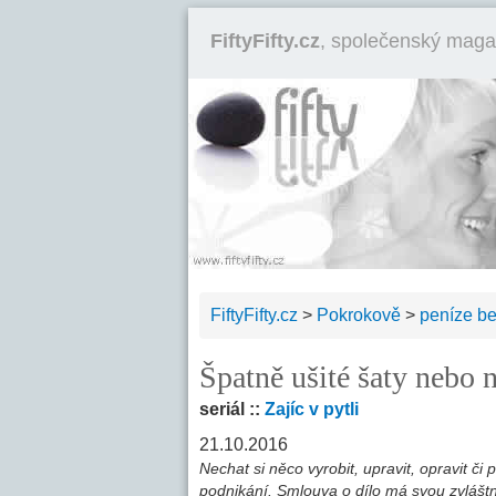
FiftyFifty.cz
, společenský maga
FiftyFifty.cz
>
Pokrokově
>
peníze b
Špatně ušité šaty nebo
seriál ::
Zajíc v pytli
21.10.2016
Nechat si něco vyrobit, upravit, opravit č
podnikání. Smlouva o dílo má svou zvláštn