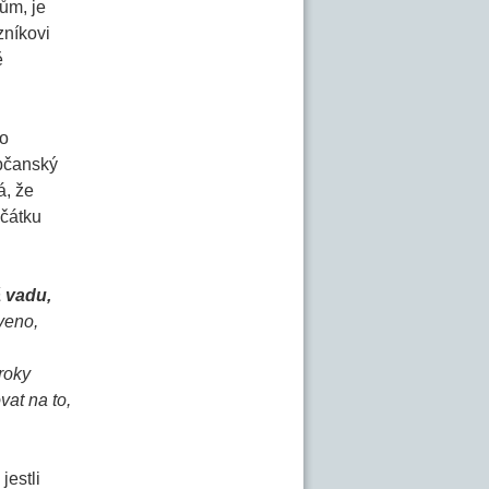
ům, je
zníkovi
ě
lo
občanský
á, že
ačátku
 vadu,
veno,
roky
vat na to,
jestli