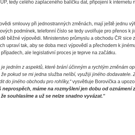
UP, tedy celého zaplaceného balíčku dat, připojení k internetu
ýpovědi smlouvy při jednostranných změnách, mají ještě jednu v
nových podmínek, telefonní číslo se tedy uvolňuje pro přenos k 
ípadě běžné výpovědi. Ministerstvo průmyslu a obchodu ČR sice 
ch upraví tak, aby se doba mezi výpovědí a přechodem k jiném
 případech, ale legislativní proces je teprve na začátku.
je jedním z aspektů, které brání účinným a rychlým změnám op
 že pokud se mi jedna služba nelíbí, využiji jiného dodavatele. 
it do jiného obchodu pro rohlíky,“
vysvětluje Borovička a upozo
š neprospěch, máme na rozmyšlení jen dobu od oznámení
k, že souhlasíme a už se nelze snadno vyvázat.“