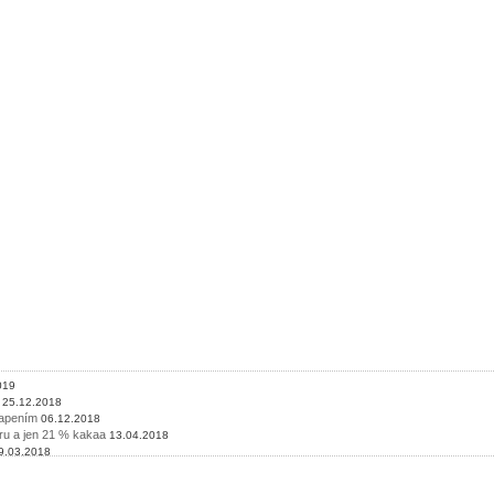
019
25.12.2018
vapením
06.12.2018
ru a jen 21 % kakaa
13.04.2018
9.03.2018
rketing?
16.02.2018
.02.2018