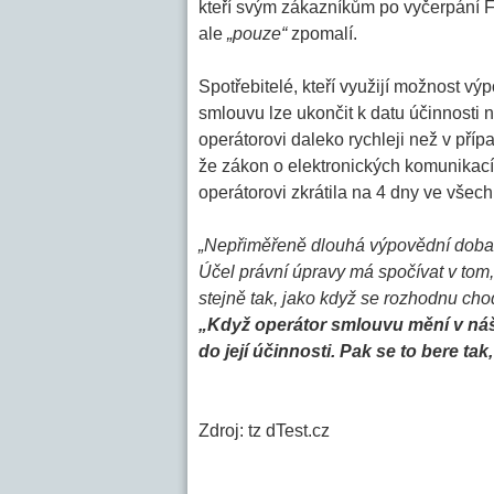
kteří svým zákazníkům po vyčerpání F
ale
„pouze“
zpomalí.
Spotřebitelé, kteří využijí možnost v
smlouvu lze ukončit k datu účinnosti 
operátorovi daleko rychleji než v př
že zákon o elektronických komunikací
operátorovi zkrátila na 4 dny ve všech
„Nepřiměřeně dlouhá výpovědní doba 
Účel právní úpravy má spočívat v tom,
stejně tak, jako když se rozhodnu chod
„Když operátor smlouvu mění v ná
do její účinnosti. Pak se to bere ta
Zdroj: tz dTest.cz