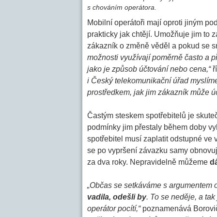
s chováním operátora.
Mobilní operátoři mají oproti jiným p
prakticky jak chtějí. Umožňuje jim to
zákazník o změně věděl a pokud se s
možnosti využívají poměrně často a př
jako je způsob účtování nebo cena,“
ř
i Český telekomunikační úřad myslíme
prostředkem, jak jim zákazník může úč
Častým steskem spotřebitelů je skutečn
podmínky jim přestaly během doby vyh
spotřebitel musí zaplatit odstupné ve
se po vypršení závazku samy obnovují 
za dva roky. Nepravidelně můžeme
dá
„Občas se setkáváme s argumentem o
vadila, odešli by
. To se neděje, a tak
operátor pocítí,“
poznamenává Borovička