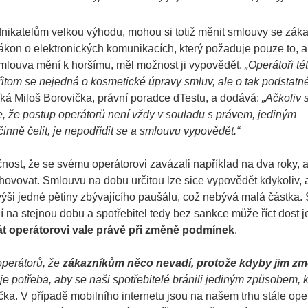
odnikatelům velkou výhodu, mohou si totiž měnit smlouvy se záka
 zákon o elektronických komunikacích, který požaduje pouze to, 
mlouva mění k horšímu, měl možnost ji vypovědět.
„Operátoři té
itom se nejedná o kosmetické úpravy smluv, ale o tak podstatné
íká Miloš Borovička, právní poradce dTestu, a dodává:
„Ačkoliv 
, že postup operátorů není vždy v souladu s právem, jediným
inně čelit, je nepodřídit se a smlouvu vypovědět.“
ost, že se svému operátorovi zavázali například na dva roky, ale
ovovat. Smlouvu na dobu určitou lze sice vypovědět kdykoliv, 
 výši jedné pětiny zbývajícího paušálu, což nebývá malá částka
na stejnou dobu a spotřebitel tedy bez sankce může říct dost 
t operátorovi vale právě při změně podmínek
.
perátorů, že
zákazníkům něco nevadí, protože kdyby jim z
 je potřeba, aby se naši spotřebitelé bránili jediným způsobem, k
. V případě mobilního internetu jsou na našem trhu stále oper