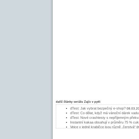
další články seriálu
Zajíc v pytli
dTest: Jak vybrat bezpečný e-shop?
08.03.2
dTest: Co dělat, když má vánoční dárek vadu
dTest: Nové crashtesty s nepříjemným přek
Instantní kakaa obsahují v průměru 75 % cuk
Vejce v jedné krabičce jsou různě „čerstvá“
0
Kokosová voda – elixír mládí, nebo dobrý ma
Kupované kysané zelí má málo vitamínu C
09