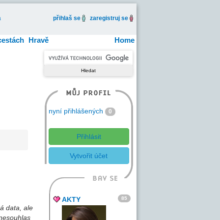
a
přihlaš se
zaregistruj se
cestách
Hravě
Home
nyní přihlášených
0
Přihlásit
Vytvořit účet
85
AKTY
á data, ale
 nesouhlas