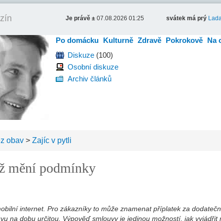
zín
Je právě ±
07.08.2026 01:25
svátek má prý
Lad
Po domácku
Kulturně
Zdravě
Pokrokově
Na 
Diskuze
(100)
Osobní diskuze
Archiv článků
ez obav
>
Zajíc v pytli
yž mění podmínky
bilní internet. Pro zákazníky to může znamenat příplatek za dodatečn
u na dobu určitou. Výpověď smlouvy je jedinou možností, jak vyjádřit