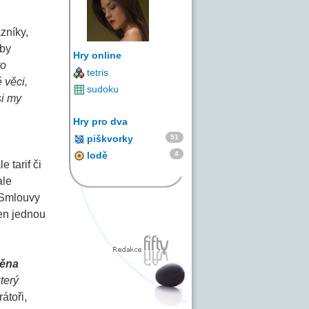
zníky,
aby
Hry online
to
tetris
 věci,
sudoku
si my
Hry pro dva
51
piškvorky
4
lodě
 tarif či
ale
. Smlouvy
jen jednou
měna
terý
átoři,