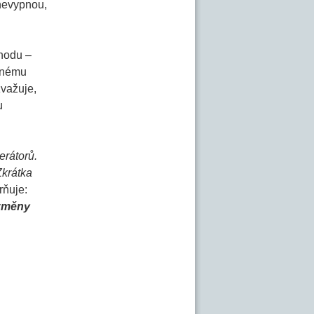
 nevypnou,
ýhodu –
jinému
zvažuje,
u
erátorů.
Zkrátka
rňuje:
 změny