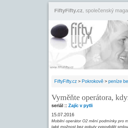
FiftyFifty.cz
, společenský maga
FiftyFifty.cz
>
Pokrokově
>
peníze b
Vyměňte operátora, kd
seriál ::
Zajíc v pytli
15.07.2016
Mobilní operátor O2 mění podmínky pro mo
také možnost bez pokuty vypovědět smlouv