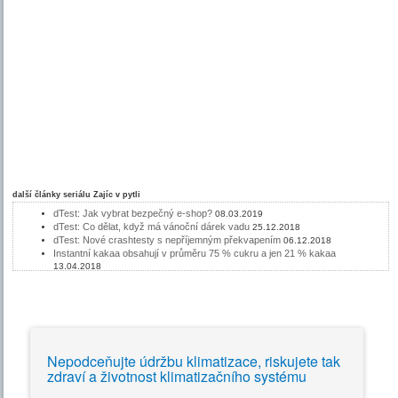
další články seriálu
Zajíc v pytli
dTest: Jak vybrat bezpečný e-shop?
08.03.2019
dTest: Co dělat, když má vánoční dárek vadu
25.12.2018
dTest: Nové crashtesty s nepříjemným překvapením
06.12.2018
Instantní kakaa obsahují v průměru 75 % cukru a jen 21 % kakaa
13.04.2018
Vejce v jedné krabičce jsou různě „čerstvá“
09.03.2018
Kokosová voda – elixír mládí, nebo dobrý marketing?
16.02.2018
Kupované kysané zelí má málo vitamínu C
09.02.2018
Které nežádoucí látky překvapí v instantní kávě?
05.01.2018
Klasické předváděčky mizí, šmejdi se přesouvají na internet
15.12.2017
Sušená výživa pro batolata z pohledu nežádoucích látek
20.10.2017
Nepodceňujte údržbu klimatizace, riskujete tak
V pizze pro Čechy místo sýru analog, v pomerančové limonádě jablečná
zdraví a životnost klimatizačního systému
šťáva
13.10.2017
Neříkejte své „ANO“ lehkovážně
29.09.2017