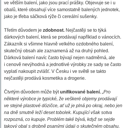
ve větším balení, jako jsou prací prášky. Objevuje se i u
obalů, které obsahují více samostatně balených jednotek,
jako je třeba sáčková rýže či cereální sušenky.
Třetím důvodem je
zdobnost.
Nejčastěji se to týká
dárkových balení, která se prodávají například o vánocích.
Zákazník si všimne hlavně velkého ozdobného balení,
skutečný obsah ale zaznamená až na druhý pohled.
Dárková balení navíc často bývají nejen nadměrná, ale
i cenově nevýhodná a jednotlivé výrobky ze sady se často
vyplatí nakoupit zvlášť. V Česku i ve světě se takto
nejčastěji prodává kosmetika a drogerie.
Čtvrtým důvodem může být
unifikované balení.
„Pro
některé výrobce je typické, že veškeré objemy prodávají
ve stejné plastové dózičce, ať už je plná po okraj, nebo jen
na dně smutně leží deset tobolek. Kupující však sotva
rozpozná, co kupuje. Problém také bývá, když se sejde
takový obal s drobně psanými údaji o skutečném obsahu.