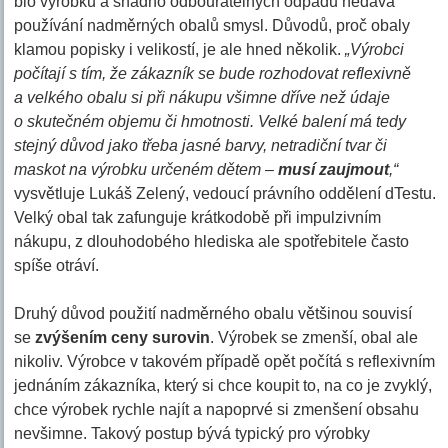
bio výrobků a snadno odbouratelných odpadů nedává
používání nadměrných obalů smysl. Důvodů, proč obaly
klamou popisky i velikostí, je ale hned několik.
„Výrobci
počítají s tím, že zákazník se bude rozhodovat reflexivně
a velkého obalu si při nákupu všimne dříve než údaje
o skutečném objemu či hmotnosti. Velké balení má tedy
stejný důvod jako třeba jasné barvy, netradiční tvar či
maskot na výrobku určeném dětem –
musí zaujmout
,“
vysvětluje Lukáš Zelený, vedoucí právního oddělení dTestu.
Velký obal tak zafunguje krátkodobě při impulzivním
nákupu, z dlouhodobého hlediska ale spotřebitele často
spíše otráví.
Druhý důvod použití nadměrného obalu většinou souvisí
se
zvýšením ceny surovin
. Výrobek se zmenší, obal ale
nikoliv. Výrobce v takovém případě opět počítá s reflexivním
jednáním zákazníka, který si chce koupit to, na co je zvyklý,
chce výrobek rychle najít a napoprvé si zmenšení obsahu
nevšimne. Takový postup bývá typický pro výrobky