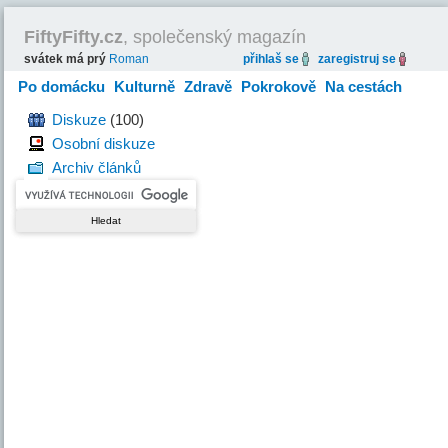
FiftyFifty.cz
, společenský magazín
svátek má prý
Roman
přihlaš se
zaregistruj se
Po domácku
Kulturně
Zdravě
Pokrokově
Na cestách
Hravě
Diskuze
(100)
Osobní diskuze
Archiv článků