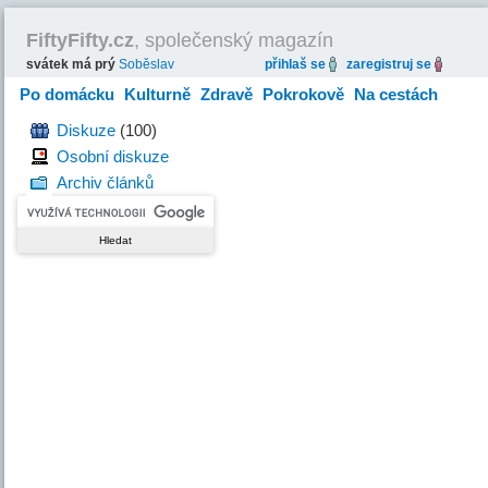
FiftyFifty.cz
, společenský magazín
svátek má prý
Soběslav
přihlaš se
zaregistruj se
Po domácku
Kulturně
Zdravě
Pokrokově
Na cestách
Hravě
Diskuze
(100)
Osobní diskuze
Archiv článků