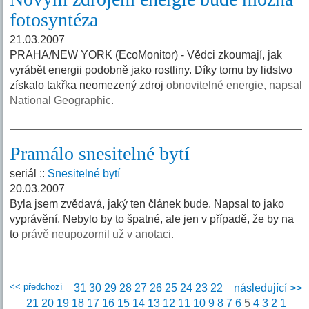
fotosyntéza
21.03.2007
PRAHA/NEW YORK (EcoMonitor) - Vědci zkoumají, jak
vyrábět energii podobně jako rostliny. Díky tomu by lidstvo
získalo takřka neomezený zdroj
obnovitelné energie, napsal
National Geographic.
Pramálo snesitelné bytí
seriál ::
Snesitelné bytí
20.03.2007
Byla jsem zvědavá, jaký ten článek bude. Napsal to jako
vyprávění. Nebylo by to špatné, ale jen v případě, že by na
to
právě neupozornil už v anotaci.
<< předchozí
31
30
29
28
27
26
25
24
23
22
následující >>
21
20
19
18
17
16
15
14
13
12
11
10
9
8
7
6
5
4
3
2
1