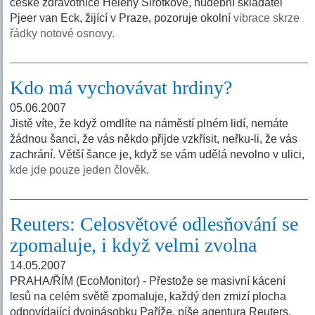
české zdravotnice Heleny Sirotkové, hudební skladatel
Pjeer van Eck, žijící v Praze, pozoruje okolní
vibrace skrze
řádky notové osnovy.
Kdo má vychovávat hrdiny?
05.06.2007
Jistě víte, že když omdlíte na náměstí plném lidí, nemáte
žádnou šanci, že vás někdo přijde vzkřísit, neřku-li, že vás
zachrání. Větší šance je, když se vám udělá nevolno v ulici,
kde jde pouze jeden člověk.
Reuters: Celosvětové odlesňování se
zpomaluje, i když velmi zvolna
14.05.2007
PRAHA/ŘÍM (EcoMonitor) - Přestože se masivní kácení
lesů na celém světě zpomaluje, každý den zmizí plocha
odpovídající dvojnásobku Paříže, píše agentura Reuters.