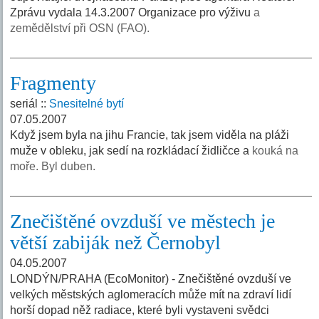
Zprávu vydala 14.3.2007 Organizace pro výživu
a
zemědělství při OSN (FAO).
Fragmenty
seriál ::
Snesitelné bytí
07.05.2007
Když jsem byla na jihu Francie, tak jsem viděla na pláži
muže v obleku, jak sedí na rozkládací židličce a
kouká na
moře. Byl duben.
Znečištěné ovzduší ve městech je
větší zabiják než Černobyl
04.05.2007
LONDÝN/PRAHA (EcoMonitor) - Znečištěné ovzduší ve
velkých městských aglomeracích může mít na zdraví lidí
horší dopad něž radiace, které byli vystaveni svědci