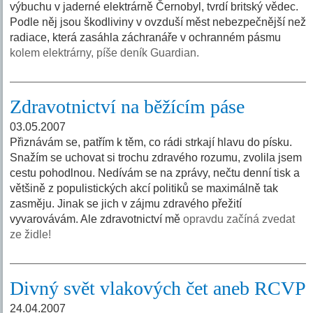
výbuchu v jaderné elektrárně Černobyl, tvrdí britský vědec.
Podle něj jsou škodliviny v ovzduší měst nebezpečnější než
radiace, která zasáhla záchranáře v ochranném pásmu
kolem elektrárny, píše deník Guardian.
Zdravotnictví na běžícím páse
03.05.2007
Přiznávám se, patřím k těm, co rádi strkají hlavu do písku.
Snažím se uchovat si trochu zdravého rozumu, zvolila jsem
cestu pohodlnou. Nedívám se na zprávy, nečtu denní tisk a
většině z populistických akcí politiků se maximálně tak
zasměju. Jinak se jich v zájmu zdravého přežití
vyvarovávám. Ale zdravotnictví mě
opravdu začíná zvedat
ze židle!
Divný svět vlakových čet aneb RCVP
24.04.2007