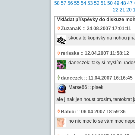
58
57
56
55
54
53
52
51
50
49
48
47
22
21
20
Vkládat příspěvky do diskuze mo
ZuzanaK
:: 24.08.2007 17:01:11
skoda te koprivky na nohou jina
rerisska
:: 12.04.2007 11:58:12
daneczek: taky si myslím, rados
daneczek
:: 11.04.2007 16:16:45
Marse86 :: pisek
ale jinak jen houst prosim, tentokrat 
Babibi
:: 06.04.2007 18:59:36
no nic moc to se vám moc nep