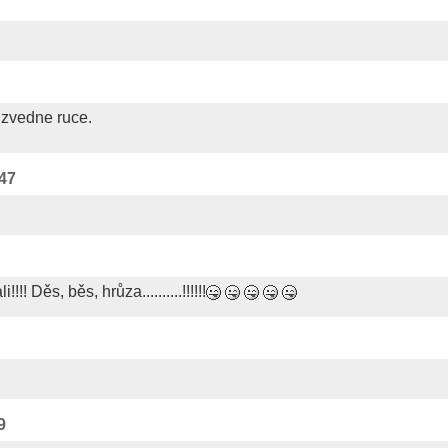
 zvedne ruce.
:47
!! Děs, běs, hrůza..........!!!!!!
9