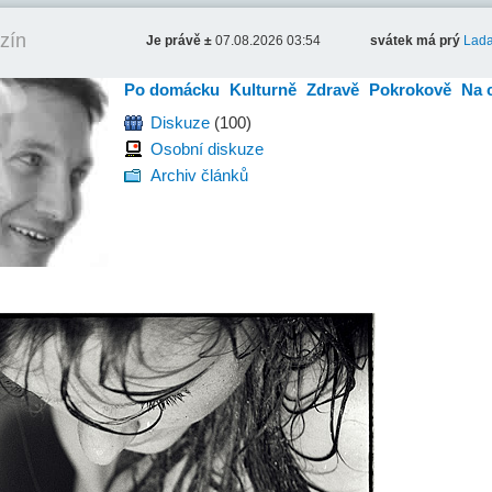
zín
Je právě ±
07.08.2026 03:54
svátek má prý
Lad
Po domácku
Kulturně
Zdravě
Pokrokově
Na 
Diskuze
(100)
Osobní diskuze
Archiv článků