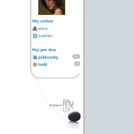
Hry online
tetris
sudoku
Hry pro dva
51
piškvorky
4
lodě