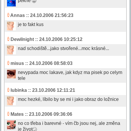
pěkné
Annas
:: 24.10.2006 21:56:23
je to fakt kus
Dewilnight
:: 24.10.2006 10:25:12
nad schodiště...jako stvořené...moc krásné...
misus
:: 24.10.2006 08:58:03
nevypada moc lakave, jak kdyz ma pisek po celym
tele
lubinka
:: 23.10.2006 12:11:21
moc hezké, líbilo by se mi i jako obraz do ložnice
Mates
:: 23.10.2006 09:36:06
no co třeba i barevné - vím čb jsou nej, ale změna
je život