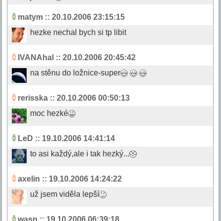
matym
:: 20.10.2006 23:15:15
hezke nechal bych si tp libit
IVANAhal
:: 20.10.2006 20:45:42
na stěnu do ložnice-super
rerisska
:: 20.10.2006 00:50:13
moc hezké
LeD
:: 19.10.2006 14:41:14
to asi každý,ale i tak hezký...
axelin
:: 19.10.2006 14:24:22
už jsem viděla lepší
wasp
:: 19.10.2006 06:39:18