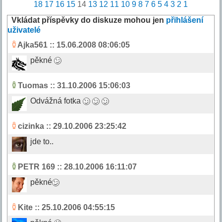
18
17
16
15
14
13
12
11
10
9
8
7
6
5
4
3
2
1
Vkládat příspěvky do diskuze mohou jen
přihlášení
uživatelé
Ajka561
:: 15.06.2008 08:06:05
pěkné
Tuomas
:: 31.10.2006 15:06:03
Odvážná fotka
cizinka
:: 29.10.2006 23:25:42
jde to..
PETR 169
:: 28.10.2006 16:11:07
pěkné
Kite
:: 25.10.2006 04:55:15