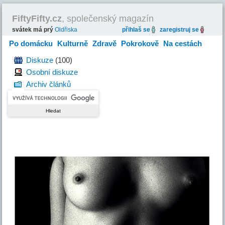
FiftyFifty.cz
, společenský magazín
svátek má prý
Oldřiska
přihlaš se
zaregistruj se
Po domácku
Kulturně
Zdravě
Pokrokově
Na cestách
Hravě
Diskuze
(100)
Osobní diskuze
Archiv článků