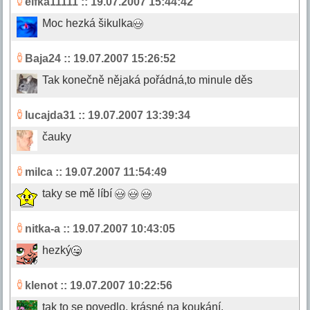
elfka11111
:: 19.07.2007 15:44:42
Moc hezká šikulka
Baja24
:: 19.07.2007 15:26:52
Tak konečně nějaká pořádná,to minule děs
lucajda31
:: 19.07.2007 13:39:34
čauky
milca
:: 19.07.2007 11:54:49
taky se mě líbí
nitka-a
:: 19.07.2007 10:43:05
hezký
klenot
:: 19.07.2007 10:22:56
tak to se povedlo, krásné na koukání.