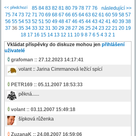
<< předchozí
85
84
83
82
81
80
79
78
77
76
následující >>
75
74
73
72
71
70
69
68
67
66
65
64
63
62
61
60
59
58
57
56
55
54
53
52
51
50
49
48
47
46
45
44
43
42
41
40
39
38
37
36
35
34
33
32
31
30
29
28
27
26
25
24
23
22
21
20
19
18
17
16
15
14
13
12
11
10
9
8
7
6
5
4
3
2
1
Vkládat příspěvky do diskuze mohou jen
přihlášení
uživatelé
grafoman
:: 27.12.2023 14:17:41
volant :: Jarina Cimrmanová ležící spící
PETR169
:: 05.11.2007 18:53:33
pěkná......
volant
:: 03.11.2007 15:49:18
šípková růženka
ZuzanaK
:: 24.08.2007 16:59:06