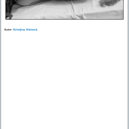
Autor:
Kristýna Vránová