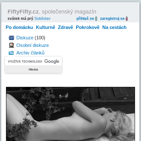
FiftyFifty.cz
, společenský magazín
svátek má prý
Soběslav
přihlaš se
zaregistruj se
Po domácku
Kulturně
Zdravě
Pokrokově
Na cestách
Hravě
Diskuze
(100)
Osobní diskuze
Archiv článků