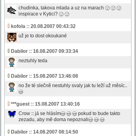
chudinka, takova mlada a uz na marach
inspirace v Kytici?
kofola
:: 20.08.2007 00:43:32
už je to dost okoukané
Dabilor
:: 16.08.2007 09:33:34
neztuhly teda
Dabilor
:: 15.08.2007 13:46:08
no že té slečně nestuhly svaly jak tu leží už měsíc..
***guest
:: 15.08.2007 13:40:16
Crow :: já se hlásím
pokud to bude takto
zezadu, aby mě doma nepoznali
Dabilor
:: 14.08.2007 08:14:50