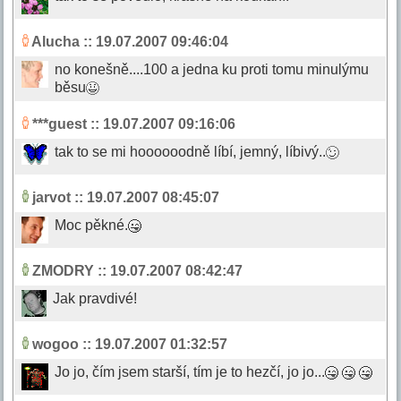
Alucha
:: 19.07.2007 09:46:04
no konešně....100 a jedna ku proti tomu minulýmu
běsu
***guest
:: 19.07.2007 09:16:06
tak to se mi hoooooodně líbí, jemný, líbivý..
jarvot
:: 19.07.2007 08:45:07
Moc pěkné.
ZMODRY
:: 19.07.2007 08:42:47
Jak pravdivé!
wogoo
:: 19.07.2007 01:32:57
Jo jo, čím jsem starší, tím je to hezčí, jo jo...