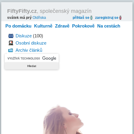
FiftyFifty.cz
, společenský magazín
svátek má prý
Oldřiska
přihlaš se
zaregistruj se
Po domácku
Kulturně
Zdravě
Pokrokově
Na cestách
Hravě
Diskuze
(100)
Osobní diskuze
Archiv článků