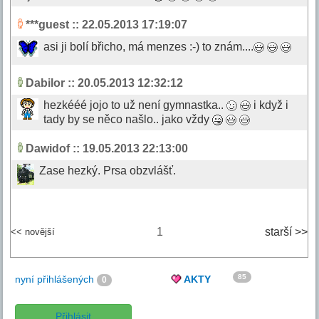
***guest
:: 22.05.2013 17:19:07
asi ji bolí břicho, má menzes :-) to znám....
Dabilor
:: 20.05.2013 12:32:12
hezkééé jojo to už není gymnastka..
i když i
tady by se něco našlo.. jako vždy
Dawidof
:: 19.05.2013 22:13:00
Zase hezký. Prsa obzvlášť.
1
starší >>
<< novější
85
nyní přihlášených
AKTY
0
Přihlásit