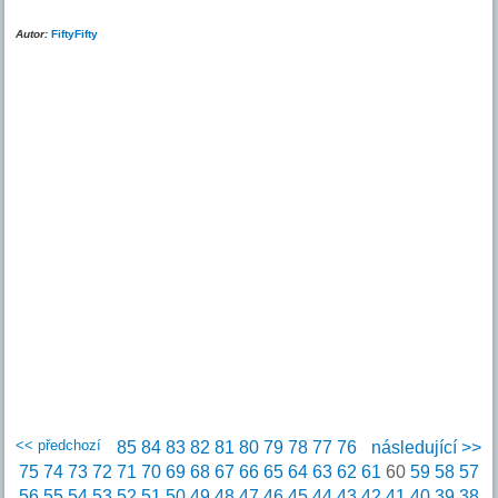
Autor:
FiftyFifty
<< předchozí
85
84
83
82
81
80
79
78
77
76
následující >>
75
74
73
72
71
70
69
68
67
66
65
64
63
62
61
60
59
58
57
56
55
54
53
52
51
50
49
48
47
46
45
44
43
42
41
40
39
38