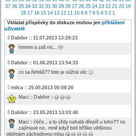
37
36
35
34
33
32
31
30
29
28
27
26
25
24
23
22
21
20
19
18
17
16
15
14
13
12
11
10
9
8
7
6
5
4
3
2
1
Vkládat příspěvky do diskuze mohou jen
přihlášení
uživatelé
Dabilor
:: 11.07.2013 13:29:23
hmmm a zaš nic...
Dabilor
:: 01.06.2013 13:54:33
co sa řehtáš?? toto je vážná věc
milca
:: 25.05.2013 00:09:20
Maci :: Dabilor ::
Dabilor
:: 23.05.2013 13:03:48
Maci :: čéče... a to vždy nahatá dřepíš u toho?? no
zajímavé no.. mně když bolí bříško většinou
objímám záchodovou mísu