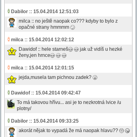
Dabilor
:: 15.04.2014 12:51:03
milca :: no ještě naopak co??? kdyby to bylo z
opačné strany hmmmm
milca
:: 15.04.2014 12:02:12
Dawidof :: hele starneš
jak už vidíš u hezké
ženy,jen hrnce
milca
:: 15.04.2014 12:01:15
jejda,musela tam pichnou zadek?
Dawidof
:: 15.04.2014 09:42:47
To má takovou hřívu... asi je to nezkrotná lvice /u
plotny/
Dabilor
:: 15.04.2014 09:33:25
akorát nějak to vypadá že má naopak hlavu??