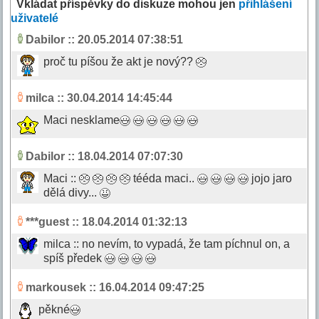
Vkládat příspěvky do diskuze mohou jen
přihlášení
uživatelé
Dabilor
:: 20.05.2014 07:38:51
proč tu píšou že akt je nový??
milca
:: 30.04.2014 14:45:44
Maci nesklame
Dabilor
:: 18.04.2014 07:07:30
Maci ::
tééda maci..
jojo jaro
dělá divy...
***guest
:: 18.04.2014 01:32:13
milca :: no nevím, to vypadá, že tam píchnul on, a
spíš předek
markousek
:: 16.04.2014 09:47:25
pěkné