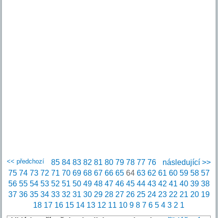
<< předchozí
85
84
83
82
81
80
79
78
77
76
následující >>
75
74
73
72
71
70
69
68
67
66
65
64
63
62
61
60
59
58
57
56
55
54
53
52
51
50
49
48
47
46
45
44
43
42
41
40
39
38
37
36
35
34
33
32
31
30
29
28
27
26
25
24
23
22
21
20
19
18
17
16
15
14
13
12
11
10
9
8
7
6
5
4
3
2
1