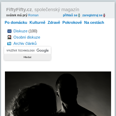
FiftyFifty.cz
, společenský magazín
svátek má prý
Roman
přihlaš se
zaregistruj se
Po domácku
Kulturně
Zdravě
Pokrokově
Na cestách
Hravě
Diskuze
(100)
Osobní diskuze
Archiv článků