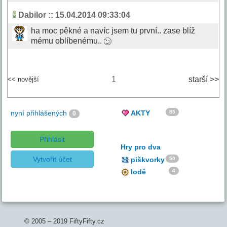
Dabilor
:: 15.04.2014 09:33:04
ha moc pěkné a navíc jsem tu první.. zase blíž
mému oblíbenému..
1
starší >>
<< novější
85
nyní přihlášených
AKTY
0
Přihlásit
Hry pro dva
Vytvořit účet
50
piškvorky
4
lodě
© 2005 – 2019 FiftyFifty.cz