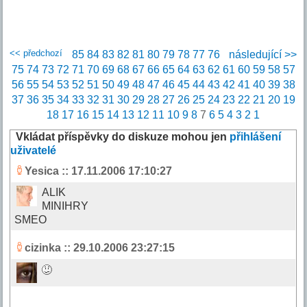
<< předchozí
85
84
83
82
81
80
79
78
77
76
následující >>
75
74
73
72
71
70
69
68
67
66
65
64
63
62
61
60
59
58
57
56
55
54
53
52
51
50
49
48
47
46
45
44
43
42
41
40
39
38
37
36
35
34
33
32
31
30
29
28
27
26
25
24
23
22
21
20
19
18
17
16
15
14
13
12
11
10
9
8
7
6
5
4
3
2
1
Vkládat příspěvky do diskuze mohou jen
přihlášení
uživatelé
Yesica
:: 17.11.2006 17:10:27
ALIK
MINIHRY
SMEO
cizinka
:: 29.10.2006 23:27:15