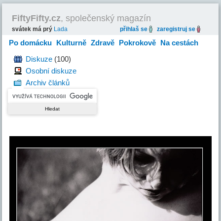
FiftyFifty.cz
, společenský magazín
svátek má prý
Lada
přihlaš se
zaregistruj se
Po domácku
Kulturně
Zdravě
Pokrokově
Na cestách
Hravě
Diskuze
(100)
Osobní diskuze
Archiv článků