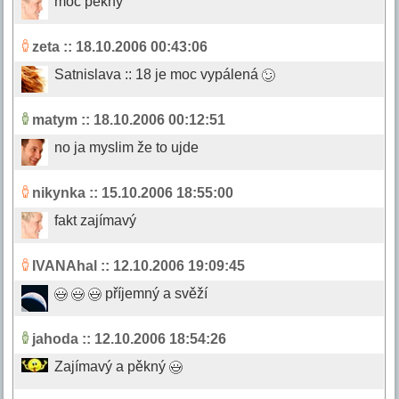
moc pěkný
zeta
:: 18.10.2006 00:43:06
Satnislava :: 18 je moc vypálená
matym
:: 18.10.2006 00:12:51
no ja myslim že to ujde
nikynka
:: 15.10.2006 18:55:00
fakt zajímavý
IVANAhal
:: 12.10.2006 19:09:45
příjemný a svěží
jahoda
:: 12.10.2006 18:54:26
Zajímavý a pěkný