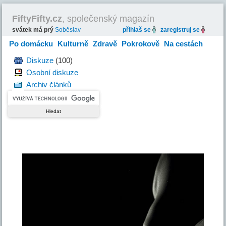
FiftyFifty.cz
, společenský magazín
svátek má prý
Soběslav
přihlaš se
zaregistruj se
Po domácku
Kulturně
Zdravě
Pokrokově
Na cestách
Hravě
Diskuze
(100)
Osobní diskuze
Archiv článků