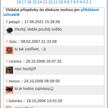
18
17
16
15
14
13
12
11
10
9
8
7
6
5
4
3
2
1
Vkládat příspěvky do diskuze mohou jen
přihlášení
uživatelé
jatagir
:: 17.06.2021 15:28:56
Hezký, dobře použitý světlo
Julu
:: 08.02.2007 21:33:08
tu tak zahřívet.. :-))
cizinka
:: 29.10.2006 19:47:32
moc hezký!!!
misus
:: 24.10.2006 08:58:50
to je hodne zajimavy
lubinka
:: 18.10.2006 14:03:20