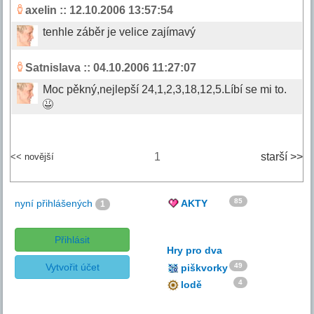
axelin
:: 12.10.2006 13:57:54
tenhle záběr je velice zajímavý
Satnislava
:: 04.10.2006 11:27:07
Moc pěkný,nejlepší 24,1,2,3,18,12,5.Líbí se mi to.
1
starší >>
<< novější
85
nyní přihlášených
AKTY
1
Přihlásit
Hry pro dva
Vytvořit účet
49
piškvorky
4
lodě