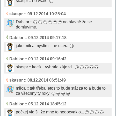
skaspr :: no však..
skaspr
:: 09.12.2014 10:25:04
Dabilor ::
no hlavně že se
domluvíme.
Dabilor
:: 09.12.2014 09:17:18
jako milca myslím... ne dcera
Dabilor
:: 09.12.2014 09:16:42
skaspr :: kecá... vyhrála zájezd..
skaspr
:: 08.12.2014 06:51:49
milca :: tak třeba letos to bude stát za to a bude to
za všechny ty roky!
Dabilor
:: 05.12.2014 18:05:12
počkej vidíš.. že mne to nedocvaklo...