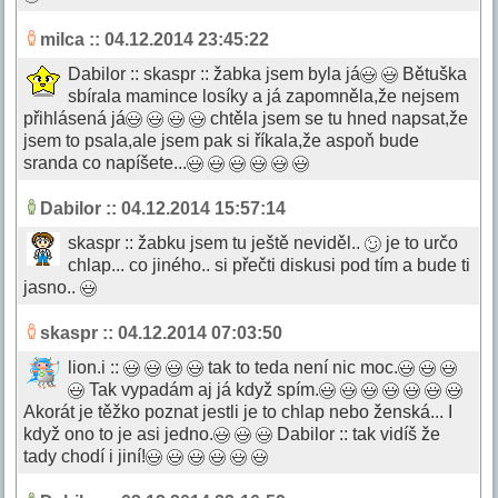
milca
:: 04.12.2014 23:45:22
Dabilor :: skaspr :: žabka jsem byla já
Bětuška
sbírala mamince losíky a já zapomněla,že nejsem
přihlásená já
chtěla jsem se tu hned napsat,že
jsem to psala,ale jsem pak si říkala,že aspoň bude
sranda co napíšete...
Dabilor
:: 04.12.2014 15:57:14
skaspr :: žabku jsem tu ještě neviděl..
je to určo
chlap... co jiného.. si přečti diskusi pod tím a bude ti
jasno..
skaspr
:: 04.12.2014 07:03:50
lion.i ::
tak to teda není nic moc.
Tak vypadám aj já když spím.
Akorát je těžko poznat jestli je to chlap nebo ženská... I
když ono to je asi jedno.
Dabilor :: tak vidíš že
tady chodí i jiní!