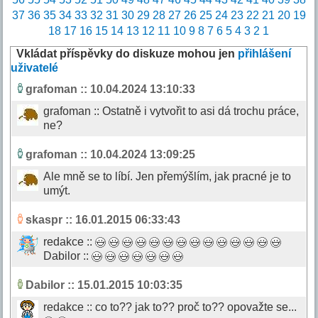
37
36
35
34
33
32
31
30
29
28
27
26
25
24
23
22
21
20
19
18
17
16
15
14
13
12
11
10
9
8
7
6
5
4
3
2
1
Vkládat příspěvky do diskuze mohou jen
přihlášení
uživatelé
grafoman
:: 10.04.2024 13:10:33
grafoman :: Ostatně i vytvořit to asi dá trochu práce,
ne?
grafoman
:: 10.04.2024 13:09:25
Ale mně se to líbí. Jen přemýšlím, jak pracné je to
umýt.
skaspr
:: 16.01.2015 06:33:43
redakce ::
Dabilor ::
Dabilor
:: 15.01.2015 10:03:35
redakce :: co to?? jak to?? proč to?? opovažte se...