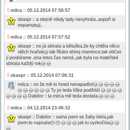
milca
:: 05.12.2014 07:58:57
skaspr :: a stejně nikdy tady nevyhrala..aspoň si
nepamatuji..
milca
:: 05.12.2014 07:57:52
skaspr :: no já sbírala a bětuška,že by chtěla něco
stěch hraček
tak říkám sbírej mamince,tak občas
jí posbírame..ona letos čas nemá..jak byla na mateřské
sbírala každý rok
skaspr
:: 05.12.2014 07:06:31
milca :: no že mě to hned nenapadlo!
Ty jsi teda liška podšitá!
Dabilor :: ta milca mě teda dostala.
milca
:: 04.12.2014 23:46:32
skaspr :: Dabilor :: sama jsem se žaby lekla,jak
jsem to napsala
jak tu vyzkočila