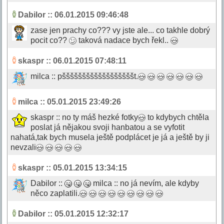
Dabilor
:: 06.01.2015 09:46:48
zase jen prachy co??? vy jste ale... co takhle dobrý
pocit co??
taková nadace bych řekl..
skaspr
:: 06.01.2015 07:48:11
milca :: pššššššššššššššššššt.
milca
:: 05.01.2015 23:49:26
skaspr :: no ty máš hezké fotky
to kdybych chtěla
poslat já nějakou svoji hanbatou a se vyfotit
nahatá,tak bych musela ještě podplácet je já a ještě by ji
nevzali
skaspr
:: 05.01.2015 13:34:15
Dabilor ::
milca :: no já nevím, ale kdyby
něco zaplatili.
Dabilor
:: 05.01.2015 12:32:17