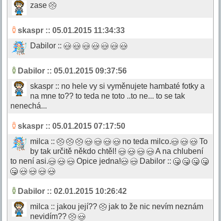
zase
skaspr
:: 05.01.2015 11:34:33
Dabilor ::
Dabilor
:: 05.01.2015 09:37:56
skaspr :: no hele vy si vyměnujete hambaté fotky a
na mne to?? to teda ne toto ..to ne... to se tak
nenechá...
skaspr
:: 05.01.2015 07:17:50
milca ::
no teda milco.
To
by tak určitě někdo chtěl!
A na chlubení
to není asi.
Opice jedna!
Dabilor ::
Dabilor
:: 02.01.2015 10:26:42
milca :: jakou její??
jak to že nic nevím neznám
nevidím??