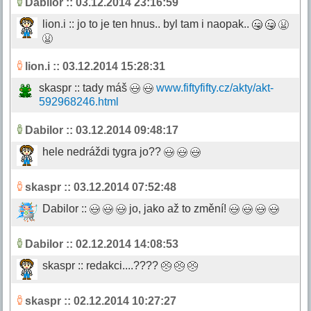
Dabilor
:: 03.12.2014 23:16:59
lion.i :: jo to je ten hnus.. byl tam i naopak..
lion.i
:: 03.12.2014 15:28:31
skaspr :: tady máš
www.fiftyfifty.cz/akty/akt-
592968246.html
Dabilor
:: 03.12.2014 09:48:17
hele nedráždi tygra jo??
skaspr
:: 03.12.2014 07:52:48
Dabilor ::
jo, jako až to změní!
Dabilor
:: 02.12.2014 14:08:53
skaspr :: redakci....????
skaspr
:: 02.12.2014 10:27:27