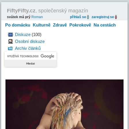
FiftyFifty.cz
, společenský magazín
svátek má prý
Roman
přihlaš se
zaregistruj se
Po domácku
Kulturně
Zdravě
Pokrokově
Na cestách
Hravě
Diskuze
(100)
Osobní diskuze
Archiv článků