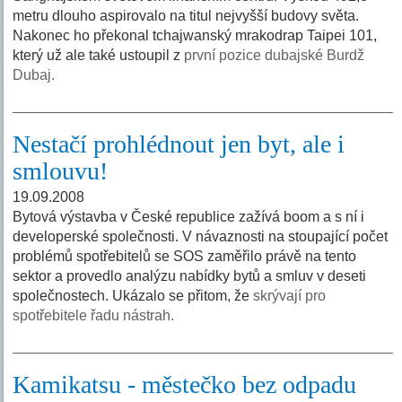
metru dlouho aspirovalo na titul nejvyšší budovy světa.
Nakonec ho překonal tchajwanský mrakodrap Taipei 101,
který už ale také ustoupil z
první pozice dubajské Burdž
Dubaj.
Nestačí prohlédnout jen byt, ale i
smlouvu!
19.09.2008
Bytová výstavba v České republice zažívá boom a s ní i
developerské společnosti. V návaznosti na stoupající počet
problémů spotřebitelů se SOS zaměřilo právě na tento
sektor a provedlo analýzu nabídky bytů a smluv v deseti
společnostech. Ukázalo se přitom, že
skrývají pro
spotřebitele řadu nástrah.
Kamikatsu - městečko bez odpadu