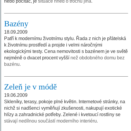
nebo počítač, je
situace hned o trochu jiná.
Bazény
18.09.2009
Patří k modernímu životnímu stylu. Řada z nich je přátelská
k životnímu prostředí a projde i velmi náročnými
ekologickými testy. Cena nemovitosti s bazénem je ve světě
nejméně o dvacet procent vyšší
než obdobného domu bez
bazénu.
Zeleň je v módě
19.06.2009
Skleníky, terasy, pokoje plné květin. Internetové stránky, na
nichž si nadšenci vyměňují zkušenosti, nakupují exotické
hlízy a zahradnické potřeby. Zelené i kvetoucí rostliny se
stávají nedílnou součástí moderního interiéru.