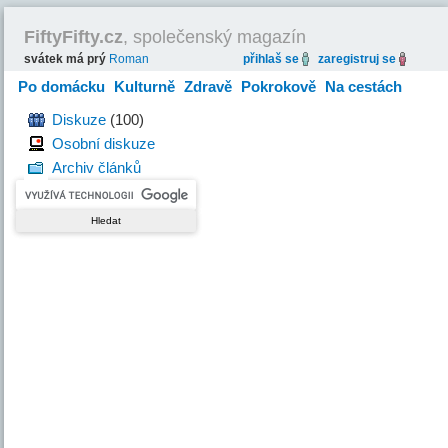
FiftyFifty.cz
, společenský magazín
svátek má prý
Roman
přihlaš se
zaregistruj se
Po domácku
Kulturně
Zdravě
Pokrokově
Na cestách
Hravě
Diskuze
(100)
Osobní diskuze
Archiv článků