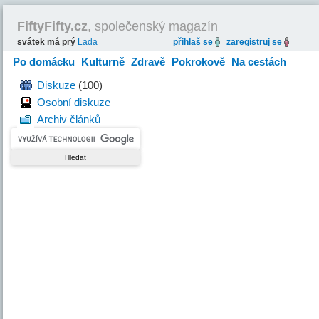
FiftyFifty.cz
, společenský magazín
svátek má prý
Lada
přihlaš se
zaregistruj se
Po domácku
Kulturně
Zdravě
Pokrokově
Na cestách
Hravě
Diskuze
(100)
Osobní diskuze
Archiv článků