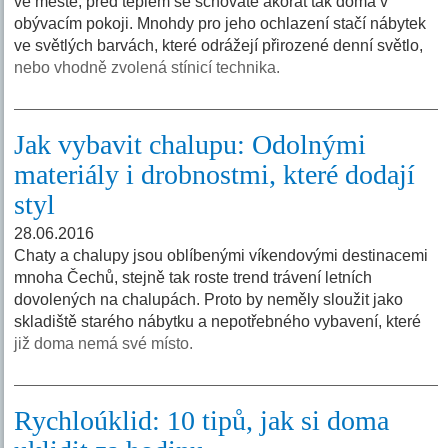
ve městě, před teplem se schováte akorát tak doma v
obývacím pokoji. Mnohdy pro jeho ochlazení stačí nábytek
ve světlých barvách, které odrážejí přirozené denní světlo,
nebo vhodně zvolená stínicí technika.
Jak vybavit chalupu: Odolnými
materiály i drobnostmi, které dodají
styl
28.06.2016
Chaty a chalupy jsou oblíbenými víkendovými destinacemi
mnoha Čechů, stejně tak roste trend trávení letních
dovolených na chalupách. Proto by neměly sloužit jako
skladiště starého nábytku a nepotřebného vybavení, které
již doma nemá své místo.
Rychloúklid: 10 tipů, jak si doma