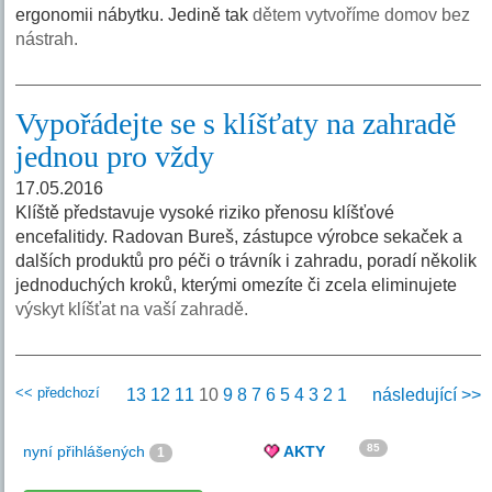
ergonomii nábytku. Jedině tak
dětem vytvoříme domov bez
nástrah.
Vypořádejte se s klíšťaty na zahradě
jednou pro vždy
17.05.2016
Klíště představuje vysoké riziko přenosu klíšťové
encefalitidy. Radovan Bureš, zástupce výrobce sekaček a
dalších produktů pro péči o trávník i zahradu, poradí několik
jednoduchých kroků, kterými omezíte či zcela eliminujete
výskyt klíšťat na vaší zahradě.
<< předchozí
13
12
11
10
9
8
7
6
5
4
3
2
1
následující >>
85
nyní přihlášených
AKTY
1