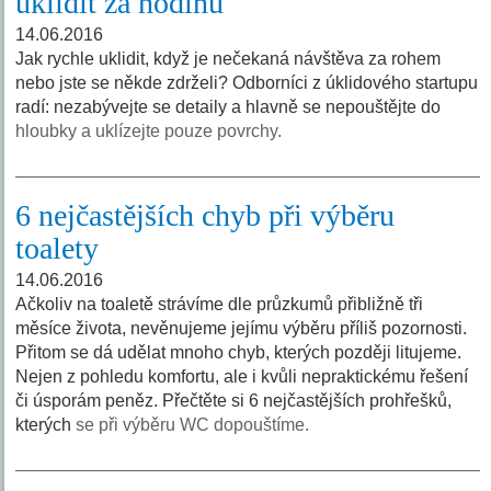
uklidit za hodinu
14.06.2016
Jak rychle uklidit, když je nečekaná návštěva za rohem
nebo jste se někde zdrželi? Odborníci z úklidového startupu
radí: nezabývejte se detaily a hlavně se nepouštějte do
hloubky a uklízejte pouze povrchy.
6 nejčastějších chyb při výběru
toalety
14.06.2016
Ačkoliv na toaletě strávíme dle průzkumů přibližně tři
měsíce života, nevěnujeme jejímu výběru příliš pozornosti.
Přitom se dá udělat mnoho chyb, kterých později litujeme.
Nejen z pohledu komfortu, ale i kvůli nepraktickému řešení
či úsporám peněz. Přečtěte si 6 nejčastějších prohřešků,
kterých
se při výběru WC dopouštíme.