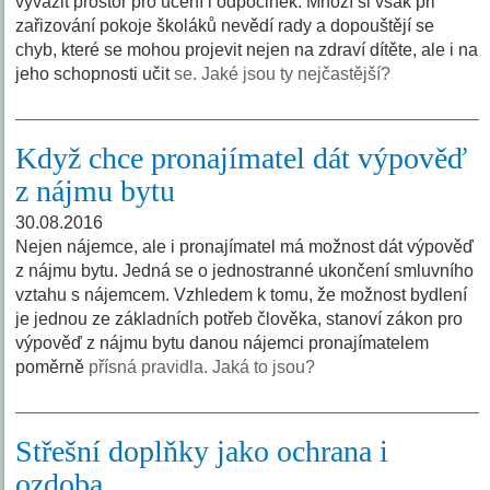
vyvážit prostor pro učení i odpočinek. Mnozí si však při
zařizování pokoje školáků nevědí rady a dopouštějí se
chyb, které se mohou projevit nejen na zdraví dítěte, ale i na
jeho schopnosti učit
se. Jaké jsou ty nejčastější?
Když chce pronajímatel dát výpověď
z nájmu bytu
30.08.2016
Nejen nájemce, ale i pronajímatel má možnost dát výpověď
z nájmu bytu. Jedná se o jednostranné ukončení smluvního
vztahu s nájemcem. Vzhledem k tomu, že možnost bydlení
je jednou ze základních potřeb člověka, stanoví zákon pro
výpověď z nájmu bytu danou nájemci pronajímatelem
poměrně
přísná pravidla. Jaká to jsou?
Střešní doplňky jako ochrana i
ozdoba