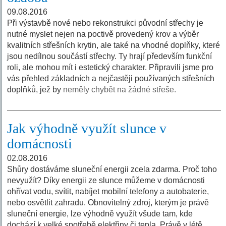
09.08.2016
Při výstavbě nové nebo rekonstrukci původní střechy je
nutné myslet nejen na poctivě provedený krov a výběr
kvalitních střešních krytin, ale také na vhodné doplňky, které
jsou nedílnou součástí střechy. Ty hrají především funkční
roli, ale mohou mít i estetický charakter. Připravili jsme pro
vás přehled základních a nejčastěji používaných střešních
doplňků, jež by
neměly chybět na žádné střeše.
Jak výhodně využít slunce v
domácnosti
02.08.2016
Shůry dostáváme sluneční energii zcela zdarma. Proč toho
nevyužít? Díky energii ze slunce můžeme v domácnosti
ohřívat vodu, svítit, nabíjet mobilní telefony a autobaterie,
nebo osvětlit zahradu. Obnovitelný zdroj, kterým je právě
sluneční energie, lze výhodně využít všude tam, kde
dochází k velké spotřebě elektřiny či tepla. Právě v létě