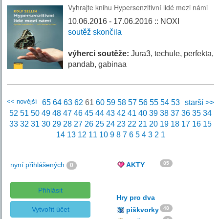
Vyhrajte knihu Hypersenzitivní lidé mezi námi
10.06.2016 - 17.06.2016 :: NOXI
soutěž skončila
výherci soutěže:
Jura3, techule, perfekta,
pandab, gabinaa
<< novější
65
64
63
62
61
60
59
58
57
56
55
54
53
starší >>
52
51
50
49
48
47
46
45
44
43
42
41
40
39
38
37
36
35
34
33
32
31
30
29
28
27
26
25
24
23
22
21
20
19
18
17
16
15
14
13
12
11
10
9
8
7
6
5
4
3
2
1
85
nyní přihlášených
AKTY
0
Přihlásit
Hry pro dva
Vytvořit účet
48
piškvorky