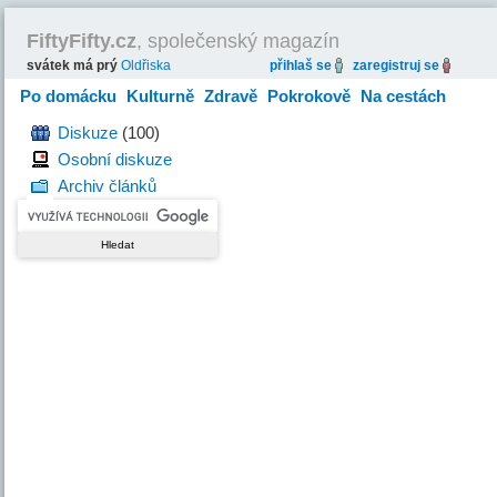
FiftyFifty.cz
, společenský magazín
svátek má prý
Oldřiska
přihlaš se
zaregistruj se
Po domácku
Kulturně
Zdravě
Pokrokově
Na cestách
Hravě
Diskuze
(100)
Osobní diskuze
Archiv článků